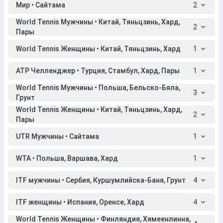
Мир • Сайтама
2
World Tennis Мужчины • Китай, Тяньцзинь, Хард,
2
Пары
World Tennis Женщины • Китай, Тяньцзинь, Хард
1
ATP Челленджер • Турция, Стамбул, Хард, Пары
1
World Tennis Мужчины • Польша, Бельско-Бяла,
3
Грунт
World Tennis Женщины • Китай, Тяньцзинь, Хард,
2
Пары
UTR Мужчины • Сайтама
1
WTA • Польша, Варшава, Хард
1
ITF мужчины • Сербия, Куршумлийска-Баня, Грунт
4
ITF женщины • Испания, Оренсе, Хард
4
World Tennis Женщины • Финляндия, Хямеенлинна,