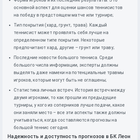
Форма игроков и их последние результаты. Это
основной аспект для оценки шансов теннисистов
на победу в предстоящем матче или турнире;
Тип покрытия (хард, грунт, трава). Каждый
теннисист может проявлять себя лучше на
определенном типе покрытия. Некоторые
предпочитают хард, другие – грунт или траву;
Последние новости большого тенниса. Среди
большого числа информации, эксперты должны
выделять даже намеки на потенциальные травмы
игроков, которые могут быть не оглашены;
Статистика личных встреч. История встреч между
двумя игроками, то как прошли их предыдущие
турниры, у кого из соперников лучше подачи, какое
они заняли место – все эти аспекты также должны
учитываться, когда составляются прогнозы на
большой теннис сегодня.
Надежность и доступность прогнозов в БК Леон