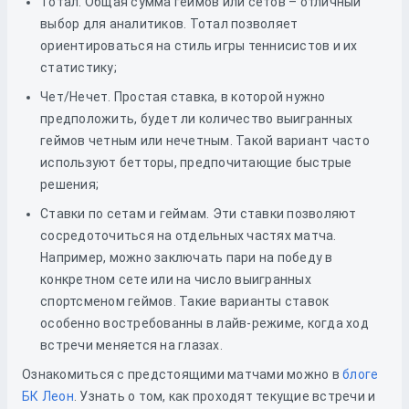
Тотал. Общая сумма геймов или сетов – отличный
выбор для аналитиков. Тотал позволяет
ориентироваться на стиль игры теннисистов и их
статистику;
Чет/Нечет. Простая ставка, в которой нужно
предположить, будет ли количество выигранных
геймов четным или нечетным. Такой вариант часто
используют бетторы, предпочитающие быстрые
решения;
Ставки по сетам и геймам. Эти ставки позволяют
сосредоточиться на отдельных частях матча.
Например, можно заключать пари на победу в
конкретном сете или на число выигранных
спортсменом геймов. Такие варианты ставок
особенно востребованны в лайв-режиме, когда ход
встречи меняется на глазах.
Ознакомиться с предстоящими матчами можно в
блоге
БК Леон
. Узнать о том, как проходят текущие встречи и