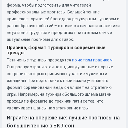
форма, чтобы подготовить для читателей
профессиональные прогнозы. Большой теннис
привлекает зрителей благодаря регулярным турнирам и
разнообразию событий – в связи с этим наши аналитики
неустанно трудятся и предлагают читателям самые
актуальные прогнозы для ставок.
Правила, формат турниров и современные
тренды
Теннисные турниры проводятся
по четким правилам
.
Они распространяются на индивидуальные и парные
встречи в которых принимают участие мужчины и
женщины. При подготовке к пари важно учитывать
формат соревнований, ведь он влияет на стратегию
игры. Например, на турнирах Большого шлема матчи
проходят в формате до трех или пяти сетов, что
увеличивает шансы на затягивание игры.
Играйте на опережение: лучшие прогнозы на
большой теннис в БК Леон