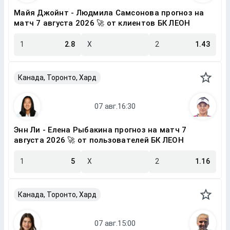
Майя Джойнт - Людмила Самсонова прогноз на
матч 7 августа 2026 🚀 от клиентов БК ЛЕОН
1
2.8
X
2
1.43
Канада, Торонто, Хард
Энн Ли - Елена Рыбакина прогноз на матч 7
августа 2026 🚀 от пользователей БК ЛЕОН
1
5
X
2
1.16
Канада, Торонто, Хард