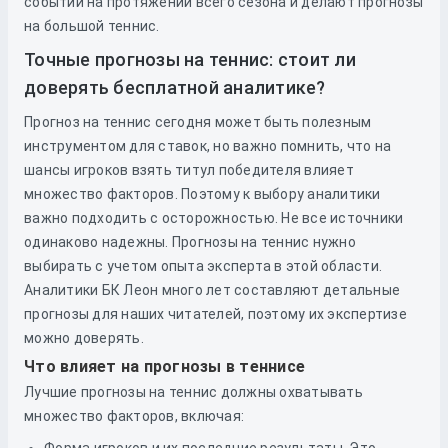
событий на протяжении всего сезона и делают прогнозы
на большой теннис.
Точные прогнозы на теннис: стоит ли
доверять бесплатной аналитике?
Прогноз на теннис сегодня может быть полезным
инструментом для ставок, но важно помнить, что на
шансы игроков взять титул победителя влияет
множество факторов. Поэтому к выбору аналитики
важно подходить с осторожностью. Не все источники
одинаково надежны. Прогнозы на теннис нужно
выбирать с учетом опыта эксперта в этой области.
Аналитики БК Леон много лет составляют детальные
прогнозы для наших читателей, поэтому их экспертизе
можно доверять.
Что влияет на прогнозы в теннисе
Лучшие прогнозы на теннис должны охватывать
множество факторов, включая: