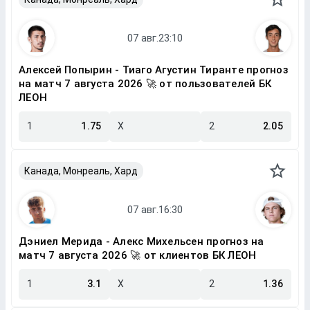
Алексей Попырин - Тиаго Агустин Тиранте прогноз
на матч 7 августа 2026 🚀 от пользователей БК
ЛЕОН
1
1.75
X
2
2.05
Канада, Монреаль, Хард
Дэниел Мерида - Алекс Михельсен прогноз на
матч 7 августа 2026 🚀 от клиентов БК ЛЕОН
1
3.1
X
2
1.36