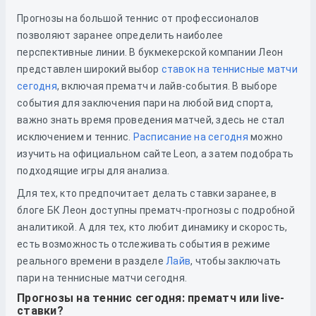
Прогнозы на большой теннис от профессионалов
позволяют заранее определить наиболее
перспективные линии. В букмекерской компании Леон
представлен широкий выбор
ставок на теннисные матчи
сегодня
, включая прематч и лайв-события. В выборе
события для заключения пари на любой вид спорта,
важно знать время проведения матчей, здесь не стал
исключением и теннис.
Расписание на сегодня
можно
изучить
на официальном сайте Leon, а затем подобрать
подходящие игры для анализа.
Для тех, кто предпочитает делать ставки заранее, в
блоге БК Леон доступны прематч-прогнозы с подробной
аналитикой. А для тех, кто любит динамику и скорость,
есть возможность отслеживать события в режиме
реального времени в разделе
Лайв
, чтобы заключать
пари на теннисные матчи сегодня.
Прогнозы на теннис сегодня: прематч или live-
ставки?