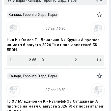
WTA пары • Канада, Торонто, Хард, Пары
4
Канада, Торонто, Хард, Пары
Нил И / Олмос Г - Данилина А / Крунич А прогноз
на матч 6 августа 2026 🚀 от пользователей БК
ЛЕОН
1
2.65
X
2
1.4
Канада, Торонто, Хард, Пары
Го Х / Младенович К - Рутлифф Э / Сутджиади А
прогноз на матч 6 августа 2026 🚀 от посетителей