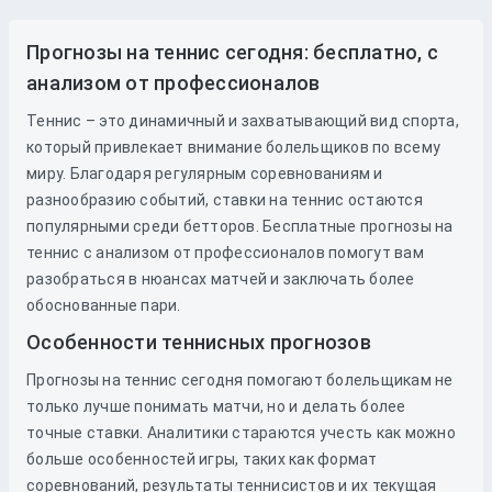
Прогнозы на теннис сегодня: бесплатно, с
анализом от профессионалов
Теннис – это динамичный и захватывающий вид спорта,
который привлекает внимание болельщиков по всему
миру. Благодаря регулярным соревнованиям и
разнообразию событий, ставки на теннис остаются
популярными среди бетторов. Бесплатные прогнозы на
теннис с анализом от профессионалов помогут вам
разобраться в нюансах матчей и заключать более
обоснованные пари.
Особенности теннисных прогнозов
Прогнозы на теннис сегодня помогают болельщикам не
только лучше понимать матчи, но и делать более
точные ставки. Аналитики стараются учесть как можно
больше особенностей игры, таких как формат
соревнований, результаты теннисистов и их текущая