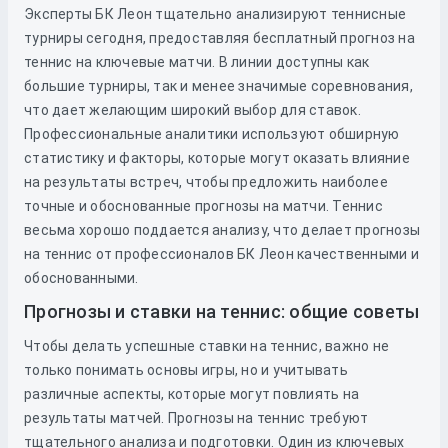
Эксперты БК Леон тщательно анализируют теннисные
турниры сегодня, предоставляя бесплатный прогноз на
теннис на ключевые матчи. В линии доступны как
большие турниры, так и менее значимые соревнования,
что дает желающим широкий выбор для ставок.
Профессиональные аналитики используют обширную
статистику и факторы, которые могут оказать влияние
на результаты встреч, чтобы предложить наиболее
точные и обоснованные прогнозы на матчи. Теннис
весьма хорошо поддается анализу, что делает прогнозы
на теннис от профессионалов БК Леон качественными и
обоснованными.
Прогнозы и ставки на теннис: общие советы
Чтобы делать успешные ставки на теннис, важно не
только понимать основы игры, но и учитывать
различные аспекты, которые могут повлиять на
результаты матчей. Прогнозы на теннис требуют
тщательного анализа и подготовки. Один из ключевых