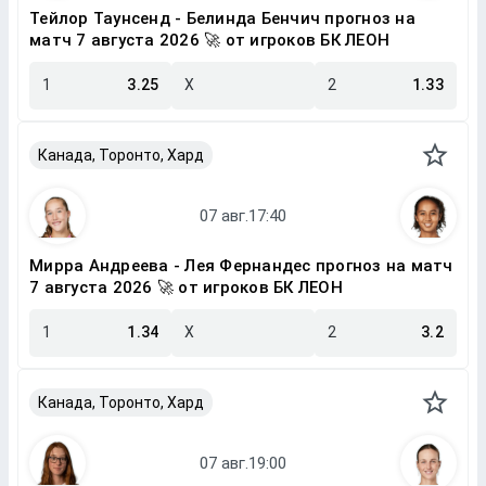
Тейлор Таунсенд - Белинда Бенчич прогноз на
матч 7 августа 2026 🚀 от игроков БК ЛЕОН
1
3.25
X
2
1.33
Канада, Торонто, Хард
Мирра Андреева - Лея Фернандес прогноз на матч
7 августа 2026 🚀 от игроков БК ЛЕОН
1
1.34
X
2
3.2
Канада, Торонто, Хард