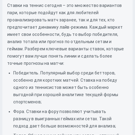
Ставки на теннис сегодня – это множество вариантов
пари, которые подойдут как для любителей
проанализировать матч заранее, так и для тех, кто
предпочитает динамику лайв-режима. Каждый маркет
имеет свои особенности, будь то выбор победителя,
анализ тотала или прогноз по отдельным сетам и
геймам. Разберем ключевые варианты ставок, которые
помогут вам лучше понять линии и сделать более
точные прогнозы на матчи:
Победитель. Популярный выбор среди бетторов,
особенно для коротких матчей. Ставка на победу
одного из теннисистов может быть особенно
выгодной при хорошей аналитике текущей формы
спортсменов;
Фора. Ставки на фору позволяют учитывать
разницу в выигранных геймах или сетах. Такой
подход дает больше возможностей для анализа;