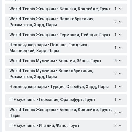
World Tennis Женщины • Бельгия, Коксейде, Грунт
1
World Tennis Женщины • Великобритания,
2
Рохэмптон, Хард, Пары
World Tennis Женщины • Германия, Лейпциг, Грунт
1
Челленджер пары • Польша, Гродзиск-
1
Мазовецкий, Хард, Пары
World Tennis Мужчины • Бельгия, Эйпен, Грунт
4
World Tennis Мужчины • Великобритания,
2
Рохэмптон, Хард, Пары
Челленджер пары • Турция, Стамбул, Хард, Пары
1
ITF мужчины • Германия, Франкфурт, Грунт
1
World Tennis Женщины • Бельгия, Коксейде, Грунт,
2
Пары
ITF мужчины • Италия, Фано, Грунт
2