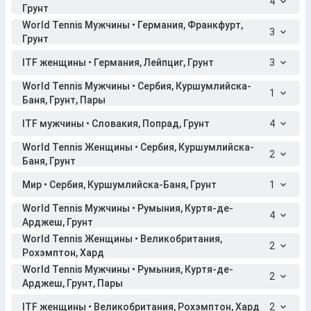
4
Грунт
World Tennis Мужчины • Германия, Франкфурт,
3
Грунт
ITF женщины • Германия, Лейпциг, Грунт
3
World Tennis Мужчины • Сербия, Куршумлийска-
1
Баня, Грунт, Пары
ITF мужчины • Словакия, Попрад, Грунт
4
World Tennis Женщины • Сербия, Куршумлийска-
2
Баня, Грунт
Мир • Сербия, Куршумлийска-Баня, Грунт
1
World Tennis Мужчины • Румыния, Куртя-де-
4
Арджеш, Грунт
World Tennis Женщины • Великобритания,
2
Рохэмптон, Хард
World Tennis Мужчины • Румыния, Куртя-де-
2
Арджеш, Грунт, Пары
ITF женщины • Великобритания, Рохэмптон, Хард
2