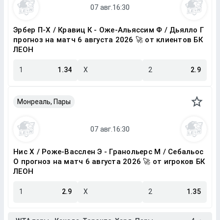
Эрбер П-Х / Кравиц К - Оже-Альяссим Ф / Дьялло Г
прогноз на матч 6 августа 2026 🚀 от клиентов БК
ЛЕОН
1
1.34
X
2
2.9
Монреаль, Пары
Нис Х / Роже-Васслен Э - Гранольерс М / Себальос
О прогноз на матч 6 августа 2026 🚀 от игроков БК
ЛЕОН
1
2.9
X
2
1.35