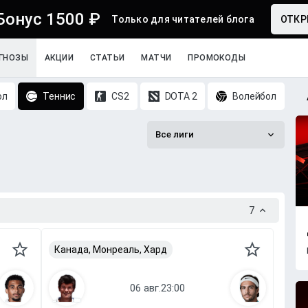
Бонус 1500 ₽
Только для читателей блога
ОТКР
ГНОЗЫ
АКЦИИ
СТАТЬИ
МАТЧИ
ПРОМОКОДЫ
ол
Теннис
CS2
DOTA 2
Волейбол
Все лиги
7
Канада, Монреаль, Хард