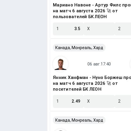
Мариано Навоне - Артур Филс про
на матч 6 августа 2026 🚀 от
пользователей БК ЛЕОН
1
3.5
X
2
Канада, Монреаль, Хард
Янник Ханфман - Нуно Боржеш пр
на матч 6 августа 2026 🚀 от
посетителей БК ЛЕОН
1
2.49
X
2
Канада, Монреаль, Хард