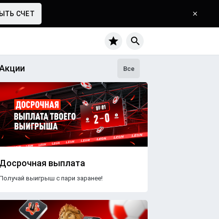
ЫТЬ СЧЕТ
Акции
Все
Досрочная выплата
Получай выигрыш с пари заранее!