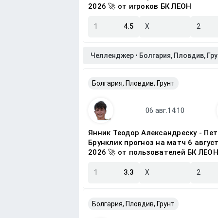
2026 🚀 от игроков БК ЛЕОН
1
4.5
X
2
Челленджер • Болгария, Пловдив, Гр
Болгария, Пловдив, Грунт
Янник Теодор Александреску - Пет
Брунклик прогноз на матч 6 авгус
2026 🚀 от пользователей БК ЛЕО
1
3.3
X
2
Болгария, Пловдив, Грунт