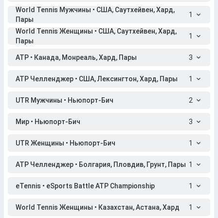
World Tennis Мужчины • США, Саутхейвен, Хард,
1
Пары
World Tennis Женщины • США, Саутхейвен, Хард,
1
Пары
ATP • Канада, Монреаль, Хард, Пары
3
ATP Челленджер • США, Лексингтон, Хард, Пары
1
UTR Мужчины • Ньюпорт-Бич
2
Мир • Ньюпорт-Бич
3
UTR Женщины • Ньюпорт-Бич
1
ATP Челленджер • Болгария, Пловдив, Грунт, Пары
1
eTennis • eSports Battle ATP Championship
1
World Tennis Женщины • Казахстан, Астана, Хард
1