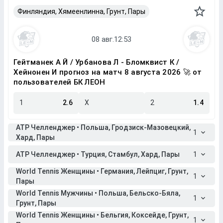
Финляндия, Хямеенлинна, Грунт, Пары
Гейтманек А Й / Урбанова Л - Бломквист К /
Хейнонен И прогноз на матч 8 августа 2026 🚀 от
пользователей БК ЛЕОН
1
2.6
X
2
1.4
ATP Челленджер • Польша, Гродзиск-Мазовецкий,
1
Хард, Пары
ATP Челленджер • Турция, Стамбул, Хард, Пары
1
World Tennis Женщины • Германия, Лейпциг, Грунт,
1
Пары
World Tennis Мужчины • Польша, Бельско-Бяла,
1
Грунт, Пары
World Tennis Женщины • Бельгия, Коксейде, Грунт,
1