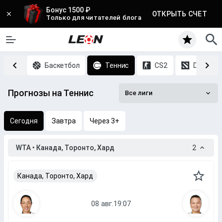
Бонус 1500 ₽
ОТКРЫТЬ СЧЕТ
Только для читателей блога
Хоккей
Баскетбол
Теннис
CS2
DOTA 2
Прогнозы на Теннис
Все лиги
Сегодня
Завтра
Через 3+
WTA • Канада, Торонто, Хард
2
Канада, Торонто, Хард