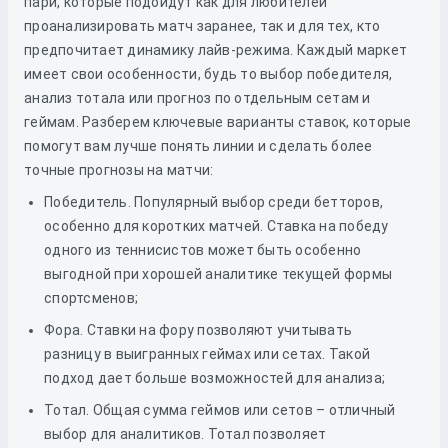
пари, которые подойдут как для любителей
проанализировать матч заранее, так и для тех, кто
предпочитает динамику лайв-режима. Каждый маркет
имеет свои особенности, будь то выбор победителя,
анализ тотала или прогноз по отдельным сетам и
геймам. Разберем ключевые варианты ставок, которые
помогут вам лучше понять линии и сделать более
точные прогнозы на матчи:
Победитель. Популярный выбор среди бетторов,
особенно для коротких матчей. Ставка на победу
одного из теннисистов может быть особенно
выгодной при хорошей аналитике текущей формы
спортсменов;
Фора. Ставки на фору позволяют учитывать
разницу в выигранных геймах или сетах. Такой
подход дает больше возможностей для анализа;
Тотал. Общая сумма геймов или сетов – отличный
выбор для аналитиков. Тотал позволяет