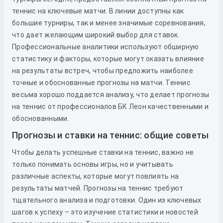
теннис на ключевые матчи. В линии доступны как
большие турниры, так и менее значимые соревнования,
что дает желающим широкий выбор для ставок.
Профессиональные аналитики используют обширную
статистику и факторы, которые могут оказать влияние
на результаты встреч, чтобы предложить наиболее
точные и обоснованные прогнозы на матчи. Теннис
весьма хорошо поддается анализу, что делает прогнозы
на теннис от профессионалов БК Леон качественными и
обоснованными.
Прогнозы и ставки на теннис: общие советы
Чтобы делать успешные ставки на теннис, важно не
только понимать основы игры, но и учитывать
различные аспекты, которые могут повлиять на
результаты матчей. Прогнозы на теннис требуют
тщательного анализа и подготовки. Один из ключевых
шагов к успеху – это изучение статистики и новостей