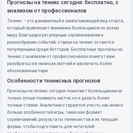
Прогнозы на теннис сегодня: бесплатно, с
анализом от профессионалов
Теннис – это динамичный и захватывающий вид спорта,
который привлекает внимание болельщиков по всему
миру. Благодаря регулярным соревнованиям и
разнообразию событий, ставки на теннис остаются
популярными среди бетторов. Бесплатные прогнозы на
теннис с анализом от профессионалов помогут вам
разобраться в нюансах матчей и заключать более
обоснованные пари.
Особенности теннисных прогнозов
Прогнозы на теннис сегодня помогают болельщикам не
только лучше понимать матчи, но и делать более
точные ставки. Аналитики стараются учесть как можно
больше особенностей игры, таких как формат
соревнований, результаты теннисистов и их текущая
форма, чтобы подготовить для читателей