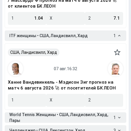
/ Массардо Ф прогноз на матч 6 августа 2026 🚀
от клиентов БК ЛЕОН
1
1.04
X
2
7.1
ITF женщины • США, Ландисвилл, Хард
1
США, Ландисвилл, Хард
Ханне Вандевинкель - Мэдисон Зиг прогноз на
матч 6 августа 2026 🚀 от посетителей БК ЛЕОН
1
X
2
World Tennis Женщины • США, Ландисвилл, Хард,
1
Пары
Челленджер • США, Лексингтон, Хард
3