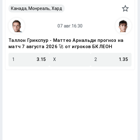
Канада, Монреаль, Хард
Таллон Грикспур - Маттео Арнальди прогноз на
матч 7 августа 2026 🚀 от игроков БК ЛЕОН
1
3.15
X
2
1.35