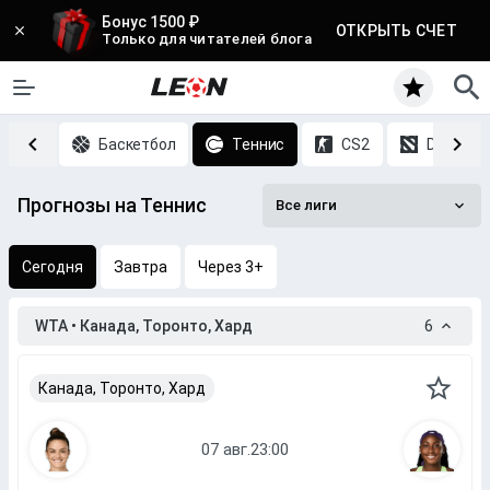
Бонус 1500 ₽
ОТКРЫТЬ СЧЕТ
Только для читателей блога
Хоккей
Баскетбол
Теннис
CS2
DOTA 2
Прогнозы на Теннис
Все лиги
Сегодня
Завтра
Через 3+
WTA • Канада, Торонто, Хард
6
Канада, Торонто, Хард