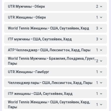
UTR Мужчины • Оберн
2
UTR Женщины • Оберн
1
World Tennis Женщины • США, Саутхейвен, Хард
3
ITF мужчины • США, Саутхейвен, Хард
3
ATP Челленджер • США, Лексингтон, Хард, Пары
1
World Tennis Мужчины • Бразилия, Лондрина, Грунт,
2
Пары
UTR Женщины • Гамбург
1
Челленджер пары • США, Лексингтон, Хард, Пары
1
ITF женщины • США, Саутхейвен, Хард
1
World Tennis Женщины • США, Саутхейвен, Хард,
1
Пары