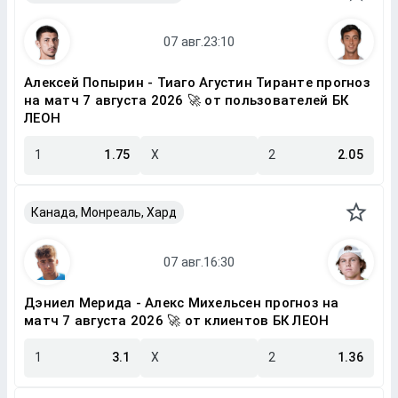
Алексей Попырин - Тиаго Агустин Тиранте прогноз
на матч 7 августа 2026 🚀 от пользователей БК
ЛЕОН
1
1.75
X
2
2.05
Канада, Монреаль, Хард
Дэниел Мерида - Алекс Михельсен прогноз на
матч 7 августа 2026 🚀 от клиентов БК ЛЕОН
1
3.1
X
2
1.36