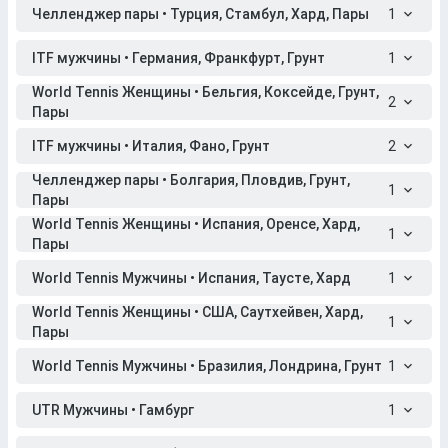
Челленджер пары • Турция, Стамбул, Хард, Пары
1
ITF мужчины • Германия, Франкфурт, Грунт
1
World Tennis Женщины • Бельгия, Коксейде, Грунт,
2
Пары
ITF мужчины • Италия, Фано, Грунт
2
Челленджер пары • Болгария, Пловдив, Грунт,
1
Пары
World Tennis Женщины • Испания, Оренсе, Хард,
1
Пары
World Tennis Мужчины • Испания, Таусте, Хард
1
World Tennis Женщины • США, Саутхейвен, Хард,
1
Пары
World Tennis Мужчины • Бразилия, Лондрина, Грунт
1
UTR Мужчины • Гамбург
1