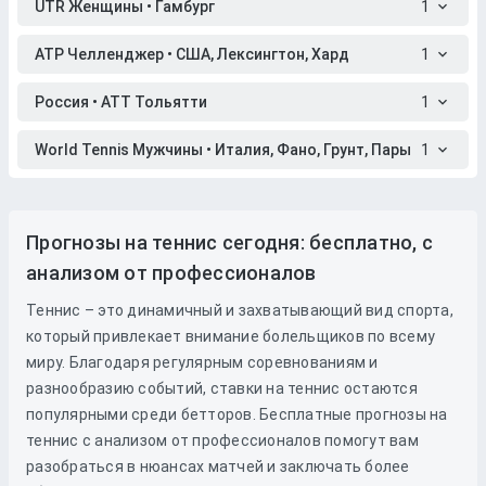
UTR Женщины • Гамбург
1
ATP Челленджер • США, Лексингтон, Хард
1
Россия • АТТ Тольятти
1
World Tennis Мужчины • Италия, Фано, Грунт, Пары
1
Прогнозы на теннис сегодня: бесплатно, с
анализом от профессионалов
Теннис – это динамичный и захватывающий вид спорта,
который привлекает внимание болельщиков по всему
миру. Благодаря регулярным соревнованиям и
разнообразию событий, ставки на теннис остаются
популярными среди бетторов. Бесплатные прогнозы на
теннис с анализом от профессионалов помогут вам
разобраться в нюансах матчей и заключать более