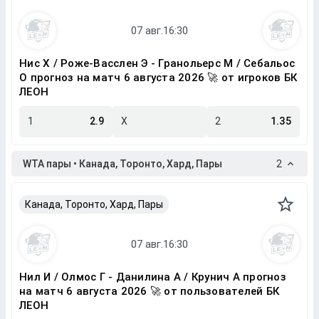
Нис Х / Роже-Васслен Э - Гранольерс М / Себальос
О прогноз на матч 6 августа 2026 🚀 от игроков БК
ЛЕОН
1
2.9
X
2
1.35
WTA пары • Канада, Торонто, Хард, Пары
2
Канада, Торонто, Хард, Пары
Нил И / Олмос Г - Данилина А / Крунич А прогноз
на матч 6 августа 2026 🚀 от пользователей БК
ЛЕОН