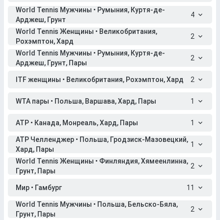
World Tennis Мужчины • Румыния, Куртя-де-
4
Арджеш, Грунт
World Tennis Женщины • Великобритания,
2
Рохэмптон, Хард
World Tennis Мужчины • Румыния, Куртя-де-
2
Арджеш, Грунт, Пары
ITF женщины • Великобритания, Рохэмптон, Хард
2
WTA пары • Польша, Варшава, Хард, Пары
1
ATP • Канада, Монреаль, Хард, Пары
1
ATP Челленджер • Польша, Гродзиск-Мазовецкий,
1
Хард, Пары
World Tennis Женщины • Финляндия, Хямеенлинна,
2
Грунт, Пары
Мир • Гамбург
11
World Tennis Мужчины • Польша, Бельско-Бяла,
2
Грунт, Пары