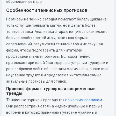
обоснованные пари.
Особенности теннисных прогнозов
Прогнозы на теннис сегодня помогают болельщикам не
только лучше понимать матчи, но и делать более
точные ставки. Аналитики стараются учесть как можно
больше особенностей игры, таких как формат
соревнований, результаты теннисистов и их текущая
форма, чтобы подготовить для читателей
профессиональные прогнозы. Большой теннис
привлекает зрителей благодаря регулярным турнирам и
разнообразию событий – в связи с этим наши аналитики
неустанно трудятся и предлагают читателям самые
актуальные прогнозы для ставок.
Правила, формат турниров и современные
тренды
Теннисные турниры проводятся
по четким правилам
.
Они распространяются на индивидуальные и парные
встречи в которых принимают участие мужчины и