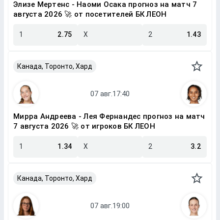
Элизе Мертенс - Наоми Осака прогноз на матч 7
августа 2026 🚀 от посетителей БК ЛЕОН
1
2.75
X
2
1.43
Канада, Торонто, Хард
Мирра Андреева - Лея Фернандес прогноз на матч
7 августа 2026 🚀 от игроков БК ЛЕОН
1
1.34
X
2
3.2
Канада, Торонто, Хард