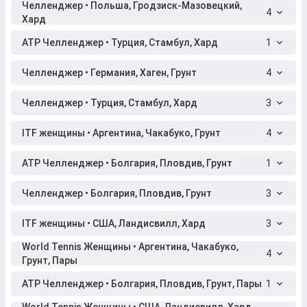
Челленджер • Польша, Гродзиск-Мазовецкий,
4
Хард
ATP Челленджер • Турция, Стамбул, Хард
1
Челленджер • Германия, Хаген, Грунт
4
Челленджер • Турция, Стамбул, Хард
3
ITF женщины • Аргентина, Чакабуко, Грунт
4
ATP Челленджер • Болгария, Пловдив, Грунт
1
Челленджер • Болгария, Пловдив, Грунт
3
ITF женщины • США, Ландисвилл, Хард
3
World Tennis Женщины • Аргентина, Чакабуко,
4
Грунт, Пары
ATP Челленджер • Болгария, Пловдив, Грунт, Пары
1