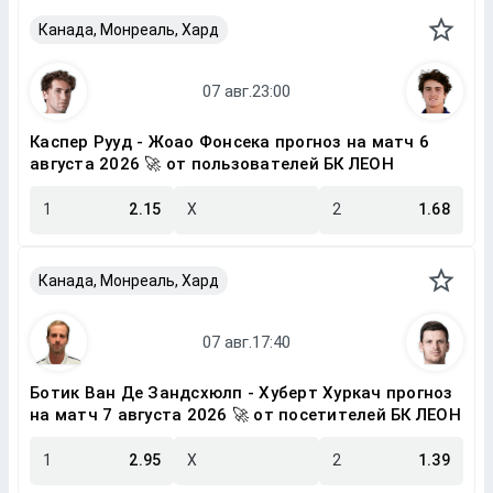
Канада, Монреаль, Хард
Каспер Рууд - Жоао Фонсека прогноз на матч 6
августа 2026 🚀 от пользователей БК ЛЕОН
1
2.15
X
2
1.68
Канада, Монреаль, Хард
Ботик Ван Де Зандсхюлп - Хуберт Хуркач прогноз
на матч 7 августа 2026 🚀 от посетителей БК ЛЕОН
1
2.95
X
2
1.39