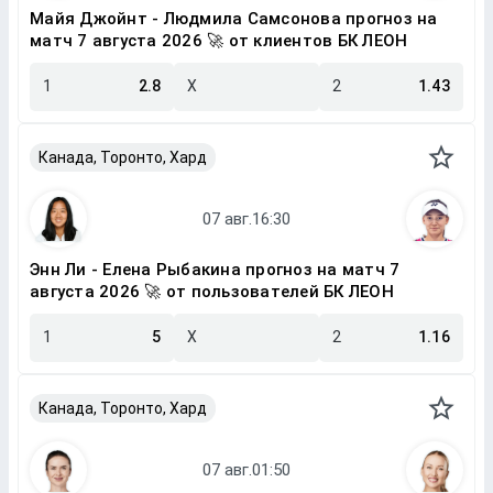
Майя Джойнт - Людмила Самсонова прогноз на
матч 7 августа 2026 🚀 от клиентов БК ЛЕОН
1
2.8
X
2
1.43
Канада, Торонто, Хард
Энн Ли - Елена Рыбакина прогноз на матч 7
августа 2026 🚀 от пользователей БК ЛЕОН
1
5
X
2
1.16
Канада, Торонто, Хард