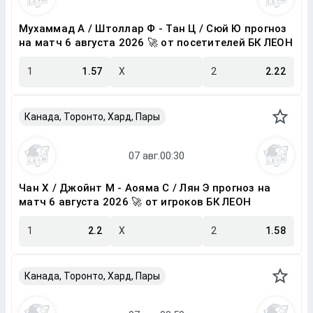
Мухаммад А / Штоллар Ф - Тан Ц / Сюй Ю прогноз
на матч 6 августа 2026 🚀 от посетителей БК ЛЕОН
1
1.57
X
2
2.22
Канада, Торонто, Хард, Пары
Чан Х / Джойнт М - Аояма С / Лян Э прогноз на
матч 6 августа 2026 🚀 от игроков БК ЛЕОН
1
2.2
X
2
1.58
Канада, Торонто, Хард, Пары