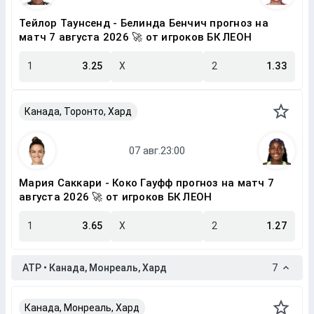
Тейлор Таунсенд - Белинда Бенчич прогноз на
матч 7 августа 2026 🚀 от игроков БК ЛЕОН
1
3.25
X
2
1.33
Канада, Торонто, Хард
Мария Саккари - Коко Гауфф прогноз на матч 7
августа 2026 🚀 от игроков БК ЛЕОН
1
3.65
X
2
1.27
ATP • Канада, Монреаль, Хард
7
Канада, Монреаль, Хард