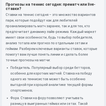
Прогнозы на теннис сегодня: прематч или live-
ставки?
Ставки на теннис сегодня – это множество вариантов
пари, которые подойдут как для любителей
проанализировать матч заранее, так и для тех, кто
предпочитает динамику лайв-режима. Каждый маркет
имеет свои особенности, будь то выбор победителя,
анализ тотала или прогноз по отдельным сетам и
геймам. Разберем ключевые варианты ставок, которые
помогут вам лучше понять линии и сделать более
точные прогнозы на матчи:
Победитель. Популярный выбор среди бетторов,
особенно для коротких матчей. Ставка на победу
одного из теннисистов может быть особенно
выгодной при хорошей аналитике текущей формы
спортсменов;
Фора. Ставки на фору позволяют учитывать
разницу в выигранных геймах или сетах. Такой