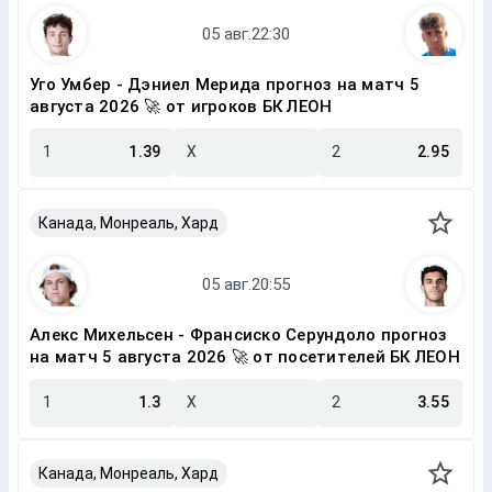
Уго Умбер - Дэниел Мерида прогноз на матч 5
августа 2026 🚀 от игроков БК ЛЕОН
1
1.39
X
2
2.95
Канада, Монреаль, Хард
Алекс Михельсен - Франсиско Серундоло прогноз
на матч 5 августа 2026 🚀 от посетителей БК ЛЕОН
1
1.3
X
2
3.55
Канада, Монреаль, Хард