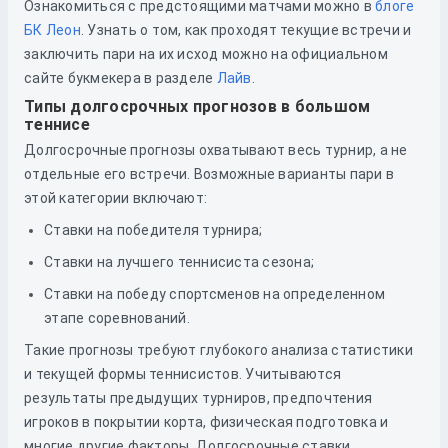
Ознакомиться с предстоящими матчами можно в
блоге
БК Леон
. Узнать о том, как проходят текущие встречи и
заключить пари на их исход можно на официальном
сайте букмекера в разделе
Лайв
.
Типы долгосрочных прогнозов в большом
теннисе
Долгосрочные прогнозы охватывают весь турнир, а не
отдельные его встречи. Возможные варианты пари в
этой категории включают:
Ставки на победителя турнира;
Ставки на лучшего теннисиста сезона;
Ставки на победу спортсменов на определенном
этапе соревнований.
Такие прогнозы требуют глубокого анализа статистики
и текущей формы теннисистов. Учитываются
результаты предыдущих турниров, предпочтения
игроков в покрытии корта, физическая подготовка и
многие другие факторы. Долгосрочные ставки