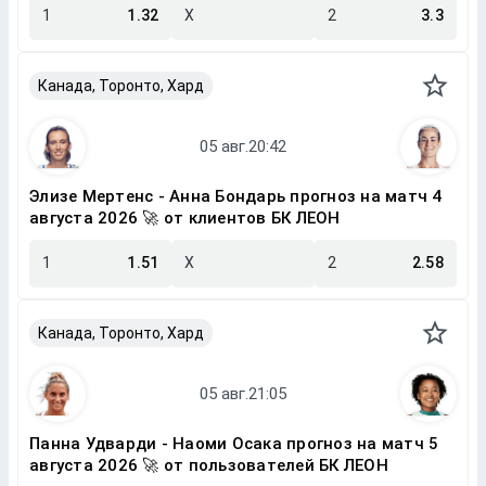
1
1.32
X
2
3.3
Канада, Торонто, Хард
Элизе Мертенс - Анна Бондарь прогноз на матч 4
августа 2026 🚀 от клиентов БК ЛЕОН
1
1.51
X
2
2.58
Канада, Торонто, Хард
Панна Удварди - Наоми Осака прогноз на матч 5
августа 2026 🚀 от пользователей БК ЛЕОН