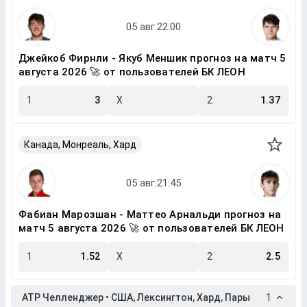
Джейкоб Фирнли - Якуб Меншик прогноз на матч 5
августа 2026 🚀 от пользователей БК ЛЕОН
1
3
X
2
1.37
Канада, Монреаль, Хард
Фабиан Марозшан - Маттео Арнальди прогноз на
матч 5 августа 2026 🚀 от пользователей БК ЛЕОН
1
1.52
X
2
2.5
ATP Челленджер • США, Лексингтон, Хард, Пары
1