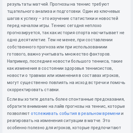
результаты матчей. Прогнозы на теннис требуют
тщательного анализа и подготовки. Один из ключевых
шагов к успеху – это изучение статистики и новостей
перед началом игры. Теннис сегодня неплохо
прогнозируется, так как история спорта насчитывает не
одно десятилетие. Тем не менее, при составлении
собственного прогноза или при использованиии
готового, важно учитывать множество факторов.
Например, последние новости большого тенниса, такие
как изменения в состоянии здоровья теннисистов,
новости о травмах или изменения в составах игроков,
могут существенно повлиять на исход встречи и помочь
скорректировать ставки.
Если вы хотите делать более спонтанные предсказания,
обратите внимание на лайв прогнозы на теннис, которые
позволяют
отслеживать события в реальном времени
и
реагировать на изменения ситуации в матче. Это
особенно полезно для игроков, которые предпочитают