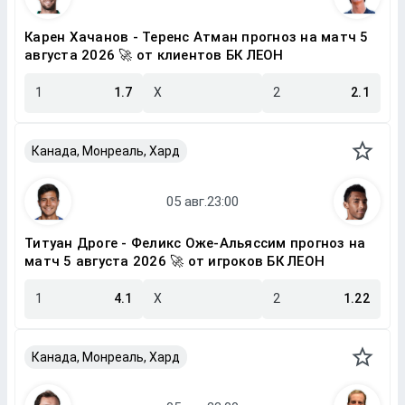
Карен Хачанов - Теренс Атман прогноз на матч 5
августа 2026 🚀 от клиентов БК ЛЕОН
1
1.7
X
2
2.1
Канада, Монреаль, Хард
Титуан Дроге - Феликс Оже-Альяссим прогноз на
матч 5 августа 2026 🚀 от игроков БК ЛЕОН
1
4.1
X
2
1.22
Канада, Монреаль, Хард