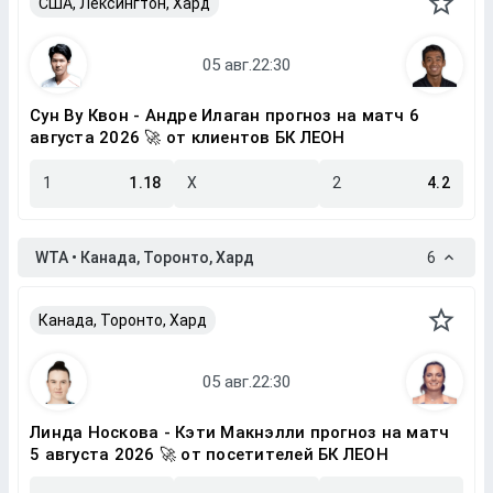
США, Лексингтон, Хард
Сун Ву Квон - Андре Илаган прогноз на матч 6
августа 2026 🚀 от клиентов БК ЛЕОН
1
1.18
X
2
4.2
WTA • Канада, Торонто, Хард
6
Канада, Торонто, Хард
Линда Носкова - Кэти Макнэлли прогноз на матч
5 августа 2026 🚀 от посетителей БК ЛЕОН