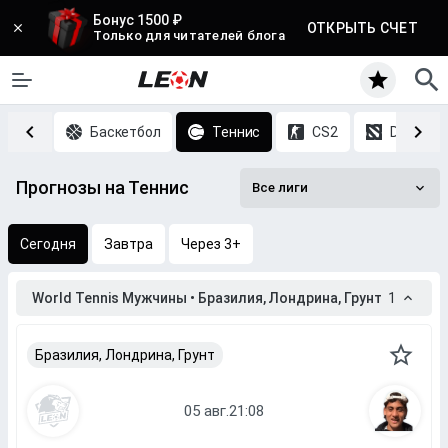
Бонус 1500 ₽
ОТКРЫТЬ СЧЕТ
Только для читателей блога
Хоккей
Баскетбол
Теннис
CS2
DOTA 2
Прогнозы на Теннис
Все лиги
Сегодня
Завтра
Через 3+
World Tennis Мужчины • Бразилия, Лондрина, Грунт
1
Бразилия, Лондрина, Грунт