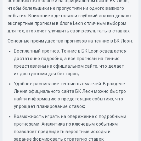
обновляются в блоге и на официальном сайте БК Леон,
чтобы болельщики не пропустили ни одного важного
события. Внимание к деталям и глубокий анализ делают
экспертные прогнозы в блоге Leon отличным выбором
для тех, кто хочет улучшить свои результаты в ставках.
Основные преимущества прогнозов на теннис в БК Леон:
Бесплатный прогноз. Теннис в БК Leon освещается
достаточно подробно, а все прогнозы на теннис
представлены на официальном сайте, что делает
их доступными для бетторов;
Удобное расписание теннисных матчей. В разделе
Линия официального сайта БК Леон можно быстро
найти информацию о предстоящих событиях, что
упрощает планирование ставок;
Возможность играть на опережение с подробными
прогнозами. Аналитика по ключевым событиям
позволяет предвидеть вероятные исходы и
заранее формировать стратегию ставок;