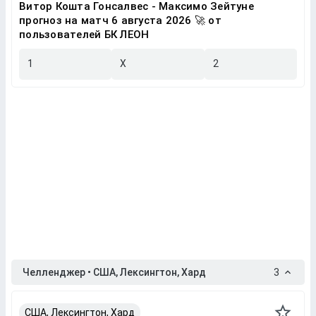
Витор Кошта Гонсалвес - Максимо Зейтуне
прогноз на матч 6 августа 2026 🚀 от
пользователей БК ЛЕОН
1
X
2
Челленджер • США, Лексингтон, Хард
3
США, Лексингтон, Хард