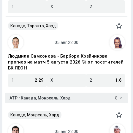
1
X
2
Канада, Торонто, Хард
Людмила Самсонова - Барбора Крейчикова
прогноз на матч 5 августа 2026 🚀 от посетителей
БК ЛЕОН
1
2.29
X
2
1.6
ATP • Канада, Монреаль, Хард
8
Канада, Монреаль, Хард