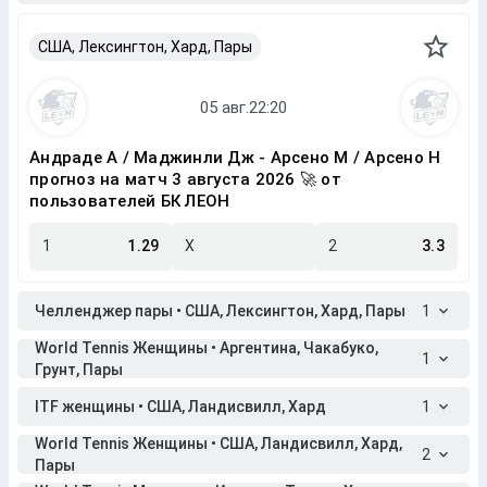
США, Лексингтон, Хард, Пары
Андраде А / Маджинли Дж - Арсено М / Арсено Н
прогноз на матч 3 августа 2026 🚀 от
пользователей БК ЛЕОН
1
1.29
X
2
3.3
Челленджер пары • США, Лексингтон, Хард, Пары
1
World Tennis Женщины • Аргентина, Чакабуко,
1
Грунт, Пары
ITF женщины • США, Ландисвилл, Хард
1
World Tennis Женщины • США, Ландисвилл, Хард,
2
Пары