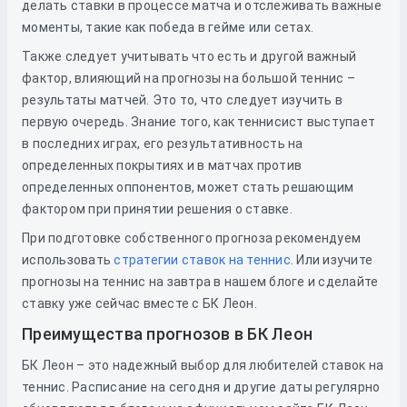
делать ставки в процессе матча и отслеживать важные
моменты, такие как победа в гейме или сетах.
Также следует учитывать что есть и другой важный
фактор, влияющий на прогнозы на большой теннис –
результаты матчей. Это то, что следует изучить в
первую очередь. Знание того, как теннисист выступает
в последних играх, его результативность на
определенных покрытиях и в матчах против
определенных оппонентов, может стать решающим
фактором при принятии решения о ставке.
При подготовке собственного прогноза рекомендуем
использовать
стратегии ставок на теннис
. Или изучите
прогнозы на теннис на завтра в нашем блоге и сделайте
ставку уже сейчас вместе с БК Леон.
Преимущества прогнозов в БК Леон
БК Леон – это надежный выбор для любителей ставок на
теннис. Расписание на сегодня и другие даты регулярно