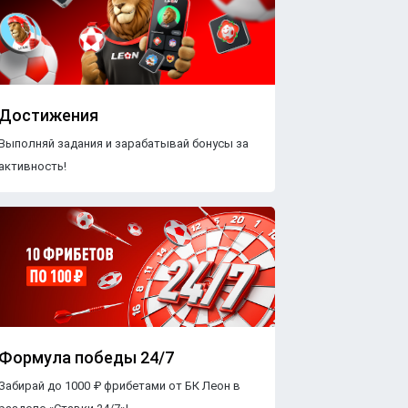
Достижения
Выполняй задания и зарабатывай бонусы за
активность!
Формула победы 24/7
Забирай до 1000 ₽ фрибетами от БК Леон в