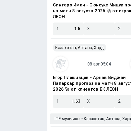
Синтаро Имаи - Сюнсуке Мицуи пр
на матч 8 августа 2026 🚀 от игро
ЛЕОН
1
1.5
X
2
Казахстан, Астана, Хард
Егор Плешивцев - Арнав Виджай
Папаркар прогноз на матч 8 авгус
2026 🚀 от клиентов БК ЛЕОН
1
1.63
X
2
ITF мужчины • Казахстан, Астана, Хар