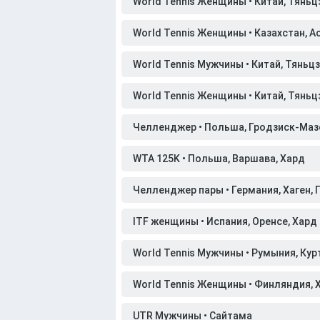
World Tennis Женщины • Китай, Тяньц
World Tennis Женщины • Казахстан, А
World Tennis Мужчины • Китай, Тяньцз
World Tennis Женщины • Китай, Тяньц
Челленджер • Польша, Гродзиск-Маз
WTA 125K • Польша, Варшава, Хард
Челленджер пары • Германия, Хаген, 
ITF женщины • Испания, Оренсе, Хард
World Tennis Мужчины • Румыния, Ку
World Tennis Женщины • Финляндия, 
UTR Мужчины • Сайтама