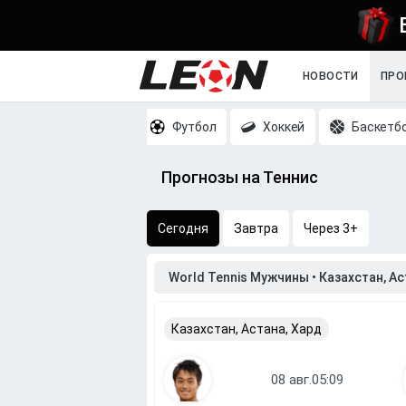
НОВОСТИ
ПРО
ерспорт
MMA
Футбол
Хоккей
Баскетб
Прогнозы на Теннис
Сегодня
Завтра
Через 3+
World Tennis Мужчины • Казахстан, Ас
Казахстан, Астана, Хард