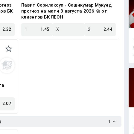
огноз
Павит Сорнлаксуп - Сашикумар Мукунд
ков БК
прогноз на матч 8 августа 2026 🚀 от
клиентов БК ЛЕОН
2.32
1
1.45
X
2
2.44
та
2.07
д
1