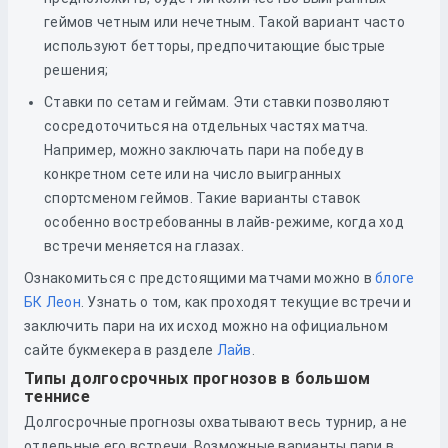
геймов четным или нечетным. Такой вариант часто
используют бетторы, предпочитающие быстрые
решения;
Ставки по сетам и геймам. Эти ставки позволяют
сосредоточиться на отдельных частях матча.
Например, можно заключать пари на победу в
конкретном сете или на число выигранных
спортсменом геймов. Такие варианты ставок
особенно востребованны в лайв-режиме, когда ход
встречи меняется на глазах.
Ознакомиться с предстоящими матчами можно в
блоге
БК Леон
. Узнать о том, как проходят текущие встречи и
заключить пари на их исход можно на официальном
сайте букмекера в разделе
Лайв
.
Типы долгосрочных прогнозов в большом
теннисе
Долгосрочные прогнозы охватывают весь турнир, а не
отдельные его встречи. Возможные варианты пари в