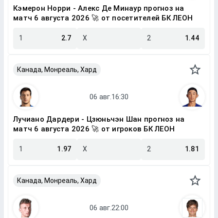
Кэмерон Норри - Алекс Де Минаур прогноз на
матч 6 августа 2026 🚀 от посетителей БК ЛЕОН
1
2.7
X
2
1.44
Канада, Монреаль, Хард
Лучиано Дардери - Цзюньчэн Шан прогноз на
матч 6 августа 2026 🚀 от игроков БК ЛЕОН
1
1.97
X
2
1.81
Канада, Монреаль, Хард