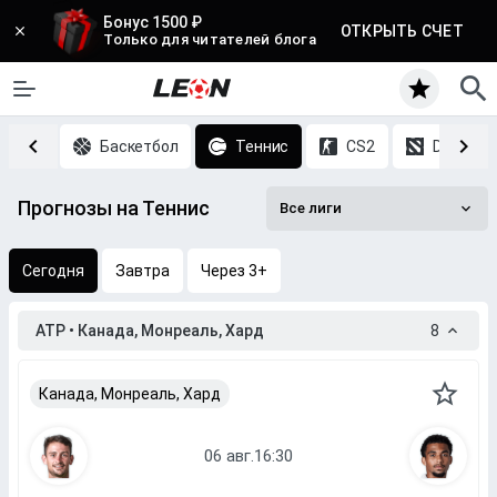
Бонус 1500 ₽
ОТКРЫТЬ СЧЕТ
Только для читателей блога
Хоккей
Баскетбол
Теннис
CS2
DOTA 2
Прогнозы на Теннис
Все лиги
Сегодня
Завтра
Через 3+
ATP • Канада, Монреаль, Хард
8
Канада, Монреаль, Хард