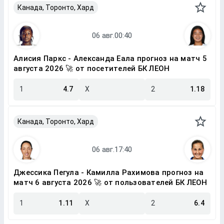
Канада, Торонто, Хард
Алисия Паркс - Александа Еала прогноз на матч 5
августа 2026 🚀 от посетителей БК ЛЕОН
1
4.7
X
2
1.18
Канада, Торонто, Хард
Джессика Пегула - Камилла Рахимова прогноз на
матч 6 августа 2026 🚀 от пользователей БК ЛЕОН
1
1.11
X
2
6.4