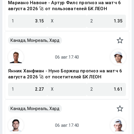
Мариано Навоне - Артур Филс прогноз на матч 6
августа 2026 🚀 от пользователей БК ЛЕОН
1
3.15
X
2
1.35
Канада, Монреаль, Хард
Янник Ханфман - Нуно Боржеш прогноз на матч 6
августа 2026 🚀 от посетителей БК ЛЕОН
1
2.27
X
2
1.61
Канада, Монреаль, Хард