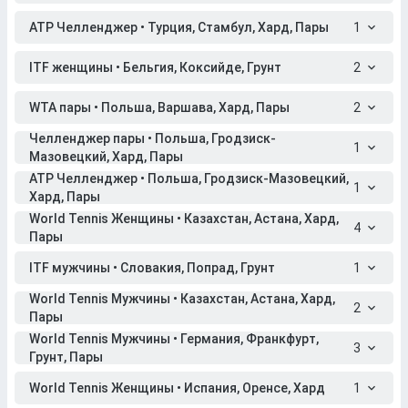
ATP Челленджер • Турция, Стамбул, Хард, Пары
1
ITF женщины • Бельгия, Коксийде, Грунт
2
WTA пары • Польша, Варшава, Хард, Пары
2
Челленджер пары • Польша, Гродзиск-
1
Мазовецкий, Хард, Пары
ATP Челленджер • Польша, Гродзиск-Мазовецкий,
1
Хард, Пары
World Tennis Женщины • Казахстан, Астана, Хард,
4
Пары
ITF мужчины • Словакия, Попрад, Грунт
1
World Tennis Мужчины • Казахстан, Астана, Хард,
2
Пары
World Tennis Мужчины • Германия, Франкфурт,
3
Грунт, Пары
World Tennis Женщины • Испания, Оренсе, Хард
1