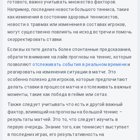
готового, важно учитывать множество факторов.
Например, последние новости большого тенниса, такие
как изменения в состоянии здоровья теннисистов,
новости о травмах или изменения в составах игроков,
могут существенно повлиять на исход встречи и помочь
скорректировать ставки.
Если вы хотите делать более спонтанные предсказания,
обратите внимание на лайв прогнозы на теннис, которые
позволяют
отслеживать события в реальном времени
и
реагировать на изменения ситуации в матче. Это
особенно полезно для игроков, которые предпочитают
делать ставки в процессе матча и отслеживать важные
моменты, такие как победа в гейме или сетах.
Также следует учитывать что есть и другой важный
фактор, влияющий на прогнозы на большой теннис –
результаты матчей. Это то, что следует изучить в
первую очередь. Знание того, как теннисист выступает
в последних играх, его результативность на