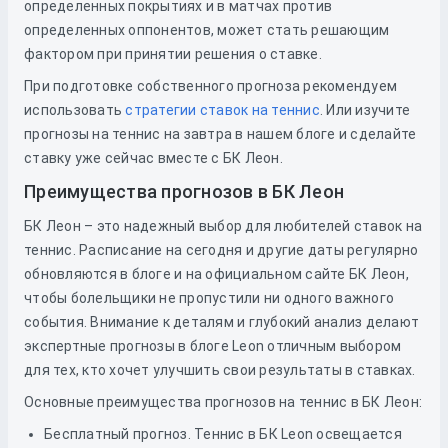
определенных покрытиях и в матчах против
определенных оппонентов, может стать решающим
фактором при принятии решения о ставке.
При подготовке собственного прогноза рекомендуем
использовать
стратегии ставок на теннис
. Или изучите
прогнозы на теннис на завтра в нашем блоге и сделайте
ставку уже сейчас вместе с БК Леон.
Преимущества прогнозов в БК Леон
БК Леон – это надежный выбор для любителей ставок на
теннис. Расписание на сегодня и другие даты регулярно
обновляются в блоге и на официальном сайте БК Леон,
чтобы болельщики не пропустили ни одного важного
события. Внимание к деталям и глубокий анализ делают
экспертные прогнозы в блоге Leon отличным выбором
для тех, кто хочет улучшить свои результаты в ставках.
Основные преимущества прогнозов на теннис в БК Леон:
Бесплатный прогноз. Теннис в БК Leon освещается