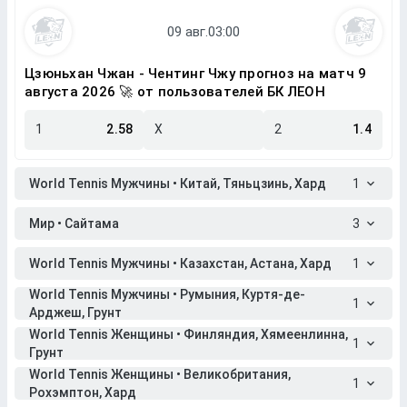
Цзюньхан Чжан - Чентинг Чжу прогноз на матч 9
августа 2026 🚀 от пользователей БК ЛЕОН
1
2.58
X
2
1.4
World Tennis Мужчины • Китай, Тяньцзинь, Хард
1
Мир • Сайтама
3
World Tennis Мужчины • Казахстан, Астана, Хард
1
World Tennis Мужчины • Румыния, Куртя-де-
1
Арджеш, Грунт
World Tennis Женщины • Финляндия, Хямеенлинна,
1
Грунт
World Tennis Женщины • Великобритания,
1
Рохэмптон, Хард