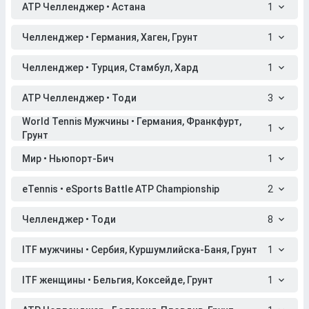
ATP Челленджер • Астана
1
Челленджер • Германия, Хаген, Грунт
1
Челленджер • Турция, Стамбул, Хард
1
ATP Челленджер • Тоди
3
World Tennis Мужчины • Германия, Франкфурт,
1
Грунт
Мир • Ньюпорт-Бич
1
eTennis • eSports Battle ATP Championship
2
Челленджер • Тоди
8
ITF мужчины • Сербия, Куршумлийска-Баня, Грунт
1
ITF женщины • Бельгия, Коксейде, Грунт
1