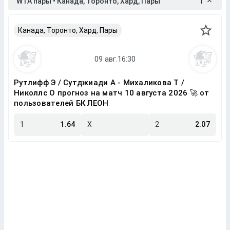
WTA пары • Канада, Торонто, Хард, Пары
1
Канада, Торонто, Хард, Пары
Рутлифф Э / Сутджиади А - Михаликова Т /
Николлс О прогноз на матч 10 августа 2026 🚀 от
пользователей БК ЛЕОН
1
1.64
X
2
2.07