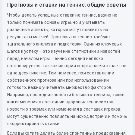
Прогнозы и ставки на теннис: общие советы
Чтобы делать успешные ставки на теннис, важно не
только понимать основы игры, но и учитывать
различные аспекты, которые могут повлиять на
результаты матчей. Прогнозы на теннис требуют
тщательного анализа и подготовки. Один из ключевых
шагов к успеху – это изучение статистики и новостей
перед началом игры. Теннис сегодня неплохо
прогнозируется, так как история спорта насчитывает не
одно десятилетие. Тем не менее, при составлении
собственного прогноза или при использованиии
готового, важно учитывать множество факторов.
Например, последние новости большого тенниса, такие
как изменения в состоянии здоровья теннисистов,
новости о травмах или изменения в составах игроков,
могут существенно повлиять на исход встречи и помочь
скорректировать ставки.
Если вы хотите делать более спонтанные предсказания,