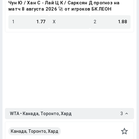
Чун Ю / Хан С - Лай Ц К / Сарксян Д прогноз на
матч 8 августа 2026 🚀 от игроков БК ЛЕОН
1
1.77
X
2
1.88
WTA • Канада, Торонто, Хард
3
Канада, Торонто, Хард