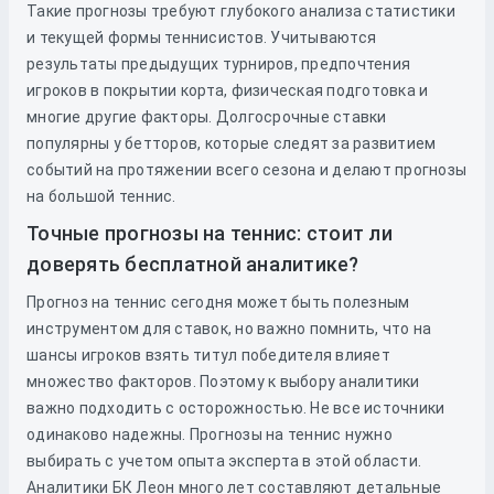
Такие прогнозы требуют глубокого анализа статистики
и текущей формы теннисистов. Учитываются
результаты предыдущих турниров, предпочтения
игроков в покрытии корта, физическая подготовка и
многие другие факторы. Долгосрочные ставки
популярны у бетторов, которые следят за развитием
событий на протяжении всего сезона и делают прогнозы
на большой теннис.
Точные прогнозы на теннис: стоит ли
доверять бесплатной аналитике?
Прогноз на теннис сегодня может быть полезным
инструментом для ставок, но важно помнить, что на
шансы игроков взять титул победителя влияет
множество факторов. Поэтому к выбору аналитики
важно подходить с осторожностью. Не все источники
одинаково надежны. Прогнозы на теннис нужно
выбирать с учетом опыта эксперта в этой области.
Аналитики БК Леон много лет составляют детальные