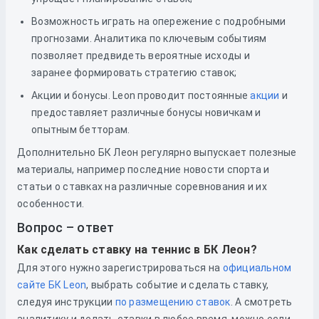
Возможность играть на опережение с подробными
прогнозами. Аналитика по ключевым событиям
позволяет предвидеть вероятные исходы и
заранее формировать стратегию ставок;
Акции и бонусы. Leon проводит постоянные
акции
и
предоставляет различные бонусы новичкам и
опытным бетторам.
Дополнительно БК Леон регулярно выпускает полезные
материалы, например последние новости спорта и
статьи о ставках на различные соревнования и их
особенности.
Вопрос – ответ
Как сделать ставку на теннис в БК Леон?
Для этого нужно зарегистрироваться
на
официальном
сайте БК Leon
, выбрать событие и сделать ставку,
следуя инструкции
по размещению ставок
. А смотреть