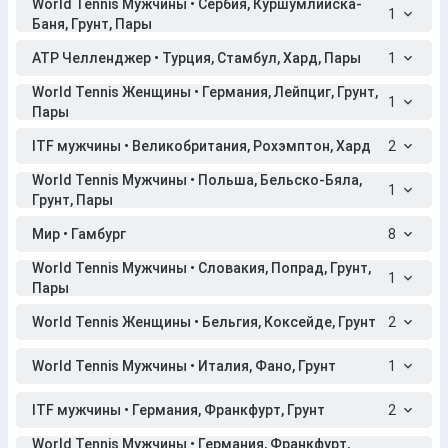
World Tennis Мужчины • Сербия, Куршумлийска-
1
Баня, Грунт, Пары
ATP Челленджер • Турция, Стамбул, Хард, Пары
1
World Tennis Женщины • Германия, Лейпциг, Грунт,
1
Пары
ITF мужчины • Великобритания, Рохэмптон, Хард
2
World Tennis Мужчины • Польша, Бельско-Бяла,
1
Грунт, Пары
Мир • Гамбург
8
World Tennis Мужчины • Словакия, Попрад, Грунт,
1
Пары
World Tennis Женщины • Бельгия, Коксейде, Грунт
2
World Tennis Мужчины • Италия, Фано, Грунт
1
ITF мужчины • Германия, Франкфурт, Грунт
2
World Tennis Мужчины • Германия, Франкфурт,