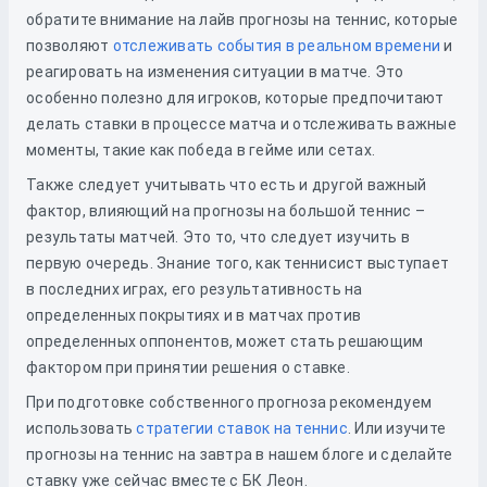
обратите внимание на лайв прогнозы на теннис, которые
позволяют
отслеживать события в реальном времени
и
реагировать на изменения ситуации в матче. Это
особенно полезно для игроков, которые предпочитают
делать ставки в процессе матча и отслеживать важные
моменты, такие как победа в гейме или сетах.
Также следует учитывать что есть и другой важный
фактор, влияющий на прогнозы на большой теннис –
результаты матчей. Это то, что следует изучить в
первую очередь. Знание того, как теннисист выступает
в последних играх, его результативность на
определенных покрытиях и в матчах против
определенных оппонентов, может стать решающим
фактором при принятии решения о ставке.
При подготовке собственного прогноза рекомендуем
использовать
стратегии ставок на теннис
. Или изучите
прогнозы на теннис на завтра в нашем блоге и сделайте
ставку уже сейчас вместе с БК Леон.