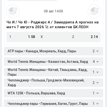
Чо И / Чо Ю - Роджерс А / Замаррипа А прогноз на
матч 7 августа 2026 🚀 от клиентов БК ЛЕОН
1
1.58
X
2
2.14
ATP пары • Канада, Монреаль, Хард, Пары
2
World Tennis Женщины • Казахстан, Астана, Хард
4
World Tennis Женщины • Китай, Тяньцзинь, Хард,
1
Пары
Челленджер • Польша, Гродзиск-Мазовецкий,
2
Хард
WTA 125K • Польша, Варшава, Хард
1
Челленджер пары • Германия, Хаген, Грунт, Пары
1