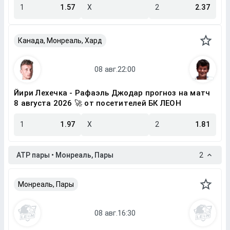
1
1.57
X
2
2.37
Канада, Монреаль, Хард
Йири Лехечка - Рафаэль Джодар прогноз на матч
8 августа 2026 🚀 от посетителей БК ЛЕОН
1
1.97
X
2
1.81
ATP пары • Монреаль, Пары
2
Монреаль, Пары