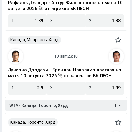
Рафаэль Джодар - Артур Филс прогноз на матч 10
августа 2026 🚀 от игроков БК ЛЕОН
1
1.89
X
2
1.88
Канада, Монреаль, Хард
Лучиано Дардери - Брэндон Накасима прогноз на
матч 10 августа 2026 🚀 от клиентов БК ЛЕОН
1
2.9
X
2
1.39
WTA • Канада, Торонто, Хард
1
Канада, Торонто, Хард