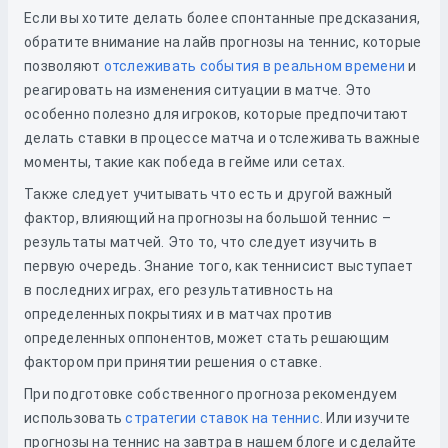
Если вы хотите делать более спонтанные предсказания,
обратите внимание на лайв прогнозы на теннис, которые
позволяют
отслеживать события в реальном времени
и
реагировать на изменения ситуации в матче. Это
особенно полезно для игроков, которые предпочитают
делать ставки в процессе матча и отслеживать важные
моменты, такие как победа в гейме или сетах.
Также следует учитывать что есть и другой важный
фактор, влияющий на прогнозы на большой теннис –
результаты матчей. Это то, что следует изучить в
первую очередь. Знание того, как теннисист выступает
в последних играх, его результативность на
определенных покрытиях и в матчах против
определенных оппонентов, может стать решающим
фактором при принятии решения о ставке.
При подготовке собственного прогноза рекомендуем
использовать
стратегии ставок на теннис
. Или изучите
прогнозы на теннис на завтра в нашем блоге и сделайте