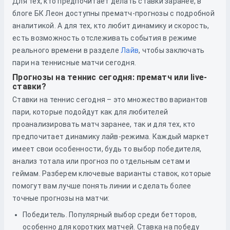
Для тех, кто предпочитает делать ставки заранее, в
блоге БК Леон доступны прематч-прогнозы с подробной
аналитикой. А для тех, кто любит динамику и скорость,
есть возможность отслеживать события в режиме
реального времени в разделе
Лайв
, чтобы заключать
пари на теннисные матчи сегодня.
Прогнозы на теннис сегодня: прематч или live-
ставки?
Ставки на теннис сегодня – это множество вариантов
пари, которые подойдут как для любителей
проанализировать матч заранее, так и для тех, кто
предпочитает динамику лайв-режима. Каждый маркет
имеет свои особенности, будь то выбор победителя,
анализ тотала или прогноз по отдельным сетам и
геймам. Разберем ключевые варианты ставок, которые
помогут вам лучше понять линии и сделать более
точные прогнозы на матчи:
Победитель. Популярный выбор среди бетторов,
особенно для коротких матчей. Ставка на победу