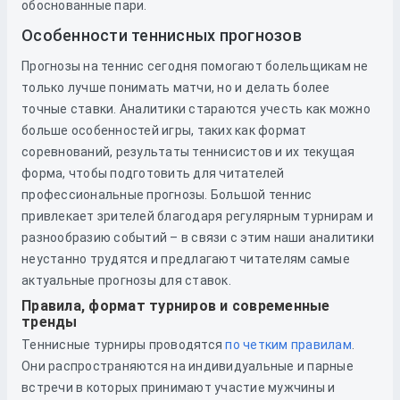
обоснованные пари.
Особенности теннисных прогнозов
Прогнозы на теннис сегодня помогают болельщикам не
только лучше понимать матчи, но и делать более
точные ставки. Аналитики стараются учесть как можно
больше особенностей игры, таких как формат
соревнований, результаты теннисистов и их текущая
форма, чтобы подготовить для читателей
профессиональные прогнозы. Большой теннис
привлекает зрителей благодаря регулярным турнирам и
разнообразию событий – в связи с этим наши аналитики
неустанно трудятся и предлагают читателям самые
актуальные прогнозы для ставок.
Правила, формат турниров и современные
тренды
Теннисные турниры проводятся
по четким правилам
.
Они распространяются на индивидуальные и парные
встречи в которых принимают участие мужчины и