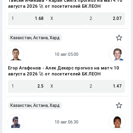
Тайсей Ичикава - Каран Сингх прогноз на матч 10
августа 2026 🚀 от посетителей БК ЛЕОН
1
1.68
X
2
2.07
Казахстан, Астана, Хард
Егор Агафонов - Алек Декерс прогноз на матч 10
августа 2026 🚀 от посетителей БК ЛЕОН
1
2.5
X
2
1.47
Казахстан, Астана, Хард