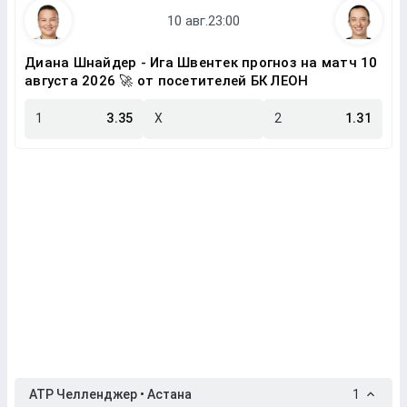
Диана Шнайдер - Ига Швентек прогноз на матч 10
августа 2026 🚀 от посетителей БК ЛЕОН
1
3.35
X
2
1.31
ATP Челленджер • Астана
1