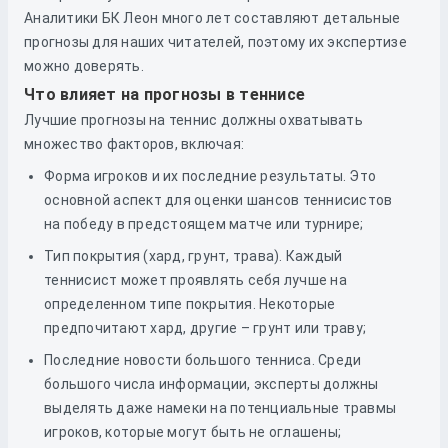
Аналитики БК Леон много лет составляют детальные
прогнозы для наших читателей, поэтому их экспертизе
можно доверять.
Что влияет на прогнозы в теннисе
Лучшие прогнозы на теннис должны охватывать
множество факторов, включая:
Форма игроков и их последние результаты. Это
основной аспект для оценки шансов теннисистов
на победу в предстоящем матче или турнире;
Тип покрытия (хард, грунт, трава). Каждый
теннисист может проявлять себя лучше на
определенном типе покрытия. Некоторые
предпочитают хард, другие – грунт или траву;
Последние новости большого тенниса. Среди
большого числа информации, эксперты должны
выделять даже намеки на потенциальные травмы
игроков, которые могут быть не оглашены;