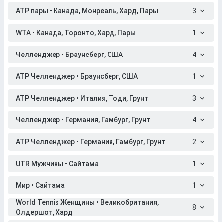
ATP пары • Канада, Монреаль, Хард, Пары
3
WTA • Канада, Торонто, Хард, Пары
1
Челленджер • Браунсберг, США
4
ATP Челленджер • Браунсберг, США
1
ATP Челленджер • Италия, Тоди, Грунт
3
Челленджер • Германия, Гамбург, Грунт
4
ATP Челленджер • Германия, Гамбург, Грунт
2
UTR Мужчины • Сайтама
1
Мир • Сайтама
1
World Tennis Женщины • Великобритания,
8
Олдершот, Хард