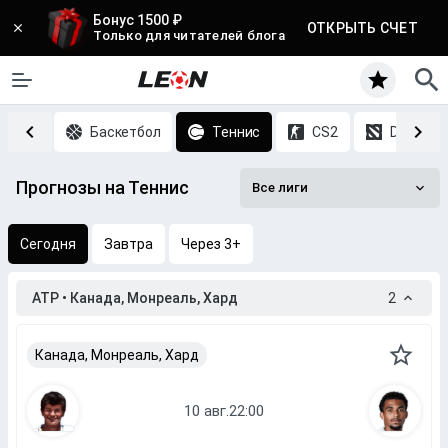
Бонус 1500 ₽
ОТКРЫТЬ СЧЕТ
Только для читателей блога
Хоккей
Баскетбол
Теннис
CS2
DOTA 2
Прогнозы на Теннис
Все лиги
Сегодня
Завтра
Через 3+
ATP • Канада, Монреаль, Хард
2
Канада, Монреаль, Хард