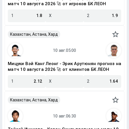
матч 10 августа 2026 🚀 от игроков БК ЛЕОН
1
1.8
X
2
1.9
Казахстан, Астана, Хард
Мицуки Вэй Канг Леонг - Эрик Арутюнян прогноз на
матч 10 августа 2026 🚀 от клиентов БК ЛЕОН
1
2.12
X
2
1.64
Казахстан, Астана, Хард