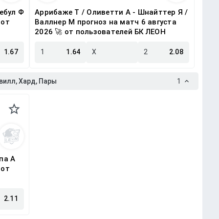
Ребул Ф
Аррибаже Т / Оливетти А - Шнайттер Я /
 от
Валлнер М прогноз на матч 6 августа
2026 🚀 от пользователей БК ЛЕОН
1.67
1
1.64
X
2
2.08
вилл, Хард, Пары
1
па А
 от
2.11