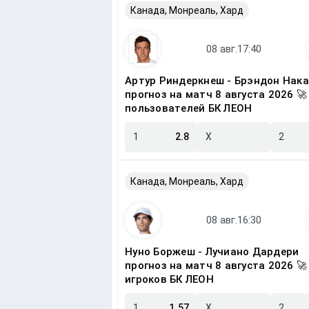
Канада, Монреаль, Хард
Артур Риндеркнеш - Брэндон Нак
прогноз на матч 8 августа 2026 🚀
пользователей БК ЛЕОН
1
2.8
X
2
Канада, Монреаль, Хард
Нуно Боржеш - Лучиано Дардери
прогноз на матч 8 августа 2026 🚀
игроков БК ЛЕОН
1
1.57
X
2