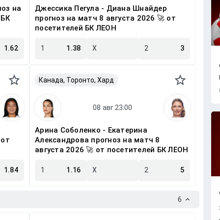
ноз на
Джессика Пегула - Диана Шнайдер
 БК
прогноз на матч 8 августа 2026 🚀 от
посетителей БК ЛЕОН
1.62
1
1.38
X
2
3
Канада, Торонто, Хард
Арина Соболенко - Екатерина
 от
Александрова прогноз на матч 8
августа 2026 🚀 от посетителей БК ЛЕОН
1.84
1
1.16
X
2
5
6