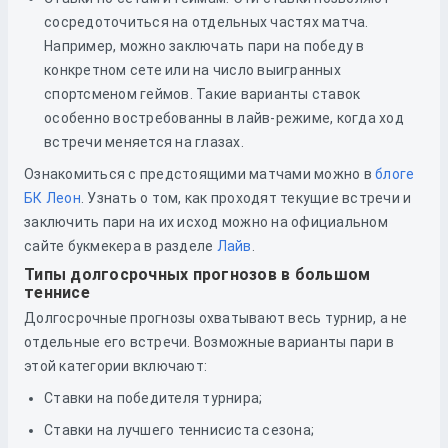
сосредоточиться на отдельных частях матча.
Например, можно заключать пари на победу в
конкретном сете или на число выигранных
спортсменом геймов. Такие варианты ставок
особенно востребованны в лайв-режиме, когда ход
встречи меняется на глазах.
Ознакомиться с предстоящими матчами можно в
блоге
БК Леон
. Узнать о том, как проходят текущие встречи и
заключить пари на их исход можно на официальном
сайте букмекера в разделе
Лайв
.
Типы долгосрочных прогнозов в большом
теннисе
Долгосрочные прогнозы охватывают весь турнир, а не
отдельные его встречи. Возможные варианты пари в
этой категории включают:
Ставки на победителя турнира;
Ставки на лучшего теннисиста сезона;