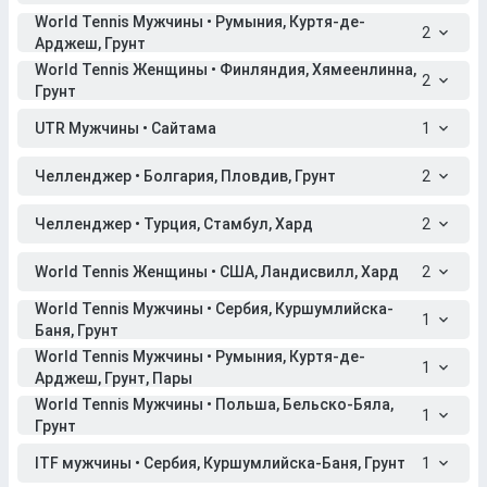
World Tennis Мужчины • Румыния, Куртя-де-
2
Арджеш, Грунт
World Tennis Женщины • Финляндия, Хямеенлинна,
2
Грунт
UTR Мужчины • Сайтама
1
Челленджер • Болгария, Пловдив, Грунт
2
Челленджер • Турция, Стамбул, Хард
2
World Tennis Женщины • США, Ландисвилл, Хард
2
World Tennis Мужчины • Сербия, Куршумлийска-
1
Баня, Грунт
World Tennis Мужчины • Румыния, Куртя-де-
1
Арджеш, Грунт, Пары
World Tennis Мужчины • Польша, Бельско-Бяла,
1
Грунт
ITF мужчины • Сербия, Куршумлийска-Баня, Грунт
1