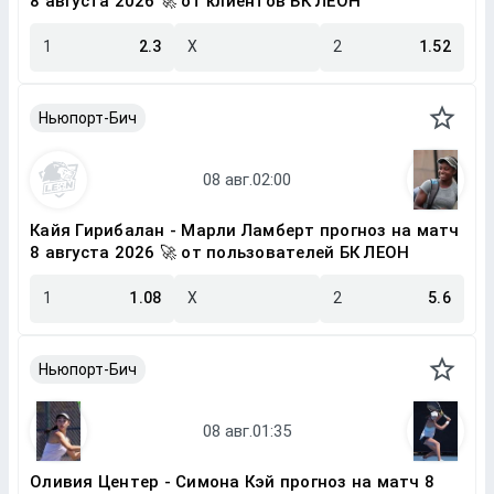
8 августа 2026 🚀 от клиентов БК ЛЕОН
1
2.3
X
2
1.52
Ньюпорт-Бич
Кайя Гирибалан - Марли Ламберт прогноз на матч
8 августа 2026 🚀 от пользователей БК ЛЕОН
1
1.08
X
2
5.6
Ньюпорт-Бич
Оливия Центер - Симона Кэй прогноз на матч 8