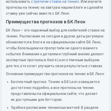
использовать
стратегии ставок на теннис
. Или изучите
прогнозы на теннис на завтра в нашем блоге и сделайте
ставку уже сейчас вместе с БК Леон.
Преимущества прогнозов в БК Леон
БК Леон – это надежный выбор для любителей ставок на
теннис. Расписание на сегодня и другие даты регулярно
обновляются в блоге и на официальном сайте БК Леон,
чтобы болельщики не пропустили ни одного важного
события. Внимание к деталям и глубокий анализ делают
экспертные прогнозы в блоге Leon отличным выбором
для тех, кто хочет улучшить свои результаты в ставках.
Основные преимущества прогнозов на теннис в БК Леон:
Бесплатный прогноз. Теннис в БК Leon освещается
достаточно подробно, а все прогнозы на теннис
представлены на официальном сайте, что делает
их доступными для бетторов;
Удобное расписание теннисных матчей. В разделе