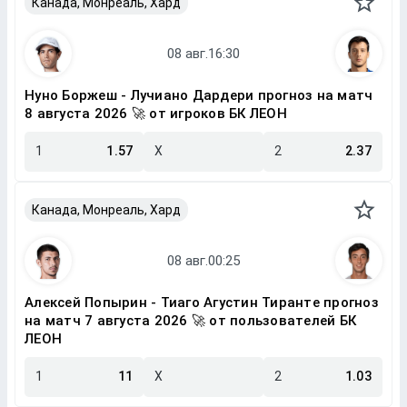
Канада, Монреаль, Хард
Нуно Боржеш - Лучиано Дардери прогноз на матч
8 августа 2026 🚀 от игроков БК ЛЕОН
1
1.57
X
2
2.37
Канада, Монреаль, Хард
Алексей Попырин - Тиаго Агустин Тиранте прогноз
на матч 7 августа 2026 🚀 от пользователей БК
ЛЕОН
1
11
X
2
1.03