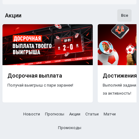
Акции
Все
Досрочная выплата
Достижения
Получай выигрыш с пари заранее!
Выполняй задания
за активность!
Новости
Прогнозы
Акции
Статьи
Матчи
Промокоды