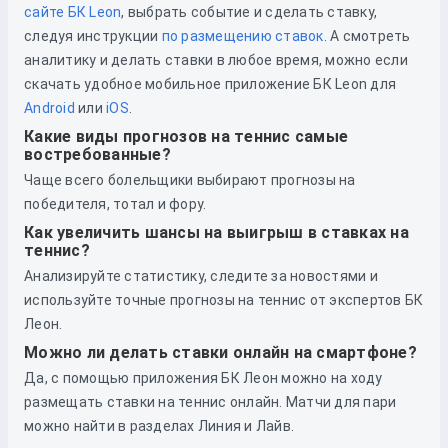
сайте БК Leon
, выбрать событие и сделать ставку,
следуя инструкции
по размещению ставок
. А смотреть
аналитику и делать ставки в любое время, можно если
скачать удобное мобильное приложение БК Leon для
Android
или
iOS
.
Какие виды прогнозов на теннис самые
востребованные?
Чаще всего болельщики выбирают прогнозы на
победителя, тотал и фору.
Как увеличить шансы на выигрыш в ставках на
теннис?
Анализируйте статистику, следите за новостями и
используйте точные прогнозы на теннис от экспертов БК
Леон.
Можно ли делать ставки онлайн на смартфоне?
Да, с помощью приложения БК Леон можно на ходу
размещать ставки на теннис онлайн. Матчи для пари
можно найти в разделах Линия и Лайв.