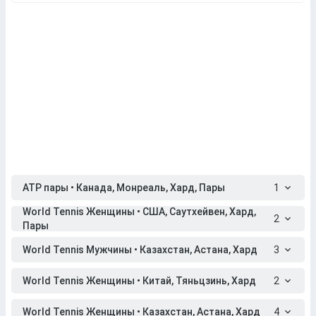
ATP пары • Канада, Монреаль, Хард, Пары
1
World Tennis Женщины • США, Саутхейвен, Хард,
2
Пары
World Tennis Мужчины • Казахстан, Астана, Хард
3
World Tennis Женщины • Китай, Тяньцзинь, Хард
2
World Tennis Женщины • Казахстан, Астана, Хард
4