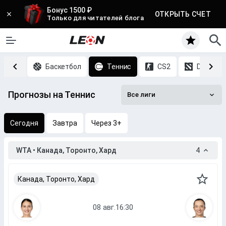
Бонус 1500 ₽
ОТКРЫТЬ СЧЕТ
Только для читателей блога
Хоккей
Баскетбол
Теннис
CS2
DOTA 2
Прогнозы на Теннис
Все лиги
Сегодня
Завтра
Через 3+
WTA • Канада, Торонто, Хард
4
Канада, Торонто, Хард