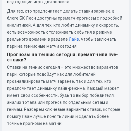
подходящие игры для анализа.
Для тех, кто предпочитает делать ставки заранее, в
блоге БК Леон доступны прематч-прогнозы с подробной
аналитикой. А для тех, кто любит динамику и скорость,
есть возможность отслеживать события в режиме
реального времени в разделе
Лайв
, чтобы заключать
пари на теннисные матчи сегодня.
Прогнозы на теннис сегодня: прематч или live-
ставки?
Ставки на теннис сегодня – это множество вариантов
пари, которые подойдут как для любителей
проанализировать матч заранее, так и для тех, кто
предпочитает динамику лайв-режима. Каждый маркет
имеет свои особенности, будь то выбор победителя,
анализ тотала или прогноз по отдельным сетам и
геймам. Разберем ключевые варианты ставок, которые
помогут вам лучше понять линии и сделать более
точные прогнозы на матчи: