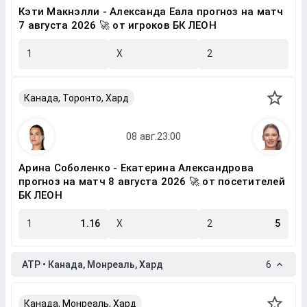
Кэти Макнэлли - Александа Еала прогноз на матч
7 августа 2026 🚀 от игроков БК ЛЕОН
1
X
2
Канада, Торонто, Хард
Арина Соболенко - Екатерина Александрова
прогноз на матч 8 августа 2026 🚀 от посетителей
БК ЛЕОН
1
1.16
X
2
5
ATP • Канада, Монреаль, Хард
6
Канада, Монреаль, Хард