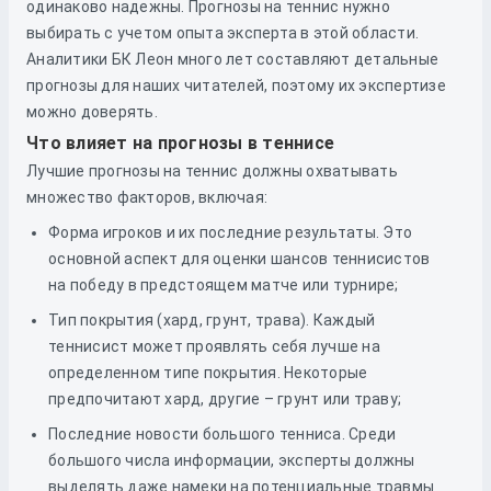
одинаково надежны. Прогнозы на теннис нужно
выбирать с учетом опыта эксперта в этой области.
Аналитики БК Леон много лет составляют детальные
прогнозы для наших читателей, поэтому их экспертизе
можно доверять.
Что влияет на прогнозы в теннисе
Лучшие прогнозы на теннис должны охватывать
множество факторов, включая:
Форма игроков и их последние результаты. Это
основной аспект для оценки шансов теннисистов
на победу в предстоящем матче или турнире;
Тип покрытия (хард, грунт, трава). Каждый
теннисист может проявлять себя лучше на
определенном типе покрытия. Некоторые
предпочитают хард, другие – грунт или траву;
Последние новости большого тенниса. Среди
большого числа информации, эксперты должны
выделять даже намеки на потенциальные травмы