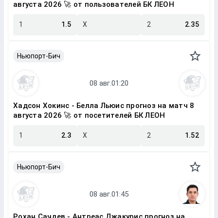
августа 2026 🚀 от пользователей БК ЛЕОН
1
1.5
X
2
2.35
Ньюпорт-Бич
Хадсон Хокинс - Белла Льюис прогноз на матч 8
августа 2026 🚀 от посетителей БК ЛЕОН
1
2.3
X
2
1.52
Ньюпорт-Бич
Рохан Сачдев - Антреас Джакурис прогноз на