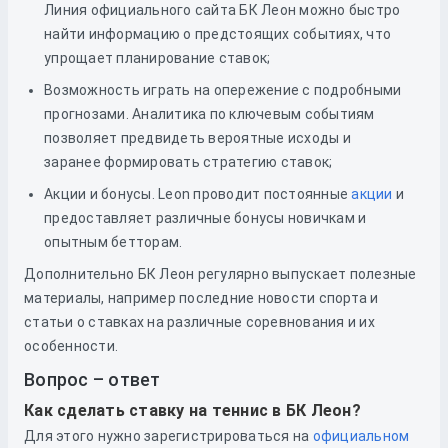
Линия официального сайта БК Леон можно быстро
найти информацию о предстоящих событиях, что
упрощает планирование ставок;
Возможность играть на опережение с подробными
прогнозами. Аналитика по ключевым событиям
позволяет предвидеть вероятные исходы и
заранее формировать стратегию ставок;
Акции и бонусы. Leon проводит постоянные
акции
и
предоставляет различные бонусы новичкам и
опытным бетторам.
Дополнительно БК Леон регулярно выпускает полезные
материалы, например последние новости спорта и
статьи о ставках на различные соревнования и их
особенности.
Вопрос – ответ
Как сделать ставку на теннис в БК Леон?
Для этого нужно зарегистрироваться
на
официальном