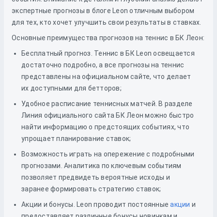
экспертные прогнозы в блоге Leon отличным выбором
для тех, кто хочет улучшить свои результаты в ставках.
Основные преимущества прогнозов на теннис в БК Леон:
Бесплатный прогноз. Теннис в БК Leon освещается
достаточно подробно, а все прогнозы на теннис
представлены на официальном сайте, что делает
их доступными для бетторов;
Удобное расписание теннисных матчей. В разделе
Линия официального сайта БК Леон можно быстро
найти информацию о предстоящих событиях, что
упрощает планирование ставок;
Возможность играть на опережение с подробными
прогнозами. Аналитика по ключевым событиям
позволяет предвидеть вероятные исходы и
заранее формировать стратегию ставок;
Акции и бонусы. Leon проводит постоянные
акции
и
предоставляет различные бонусы новичкам и