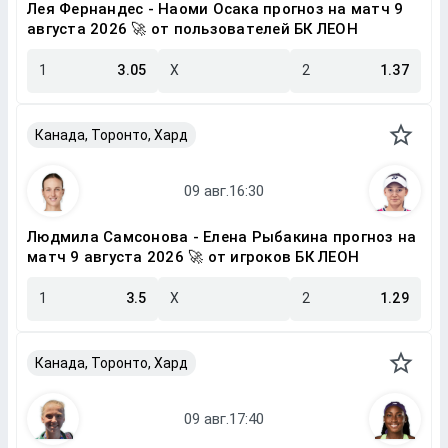
Лея Фернандес - Наоми Осака прогноз на матч 9
августа 2026 🚀 от пользователей БК ЛЕОН
1
3.05
X
2
1.37
Канада, Торонто, Хард
Людмила Самсонова - Елена Рыбакина прогноз на
матч 9 августа 2026 🚀 от игроков БК ЛЕОН
1
3.5
X
2
1.29
Канада, Торонто, Хард