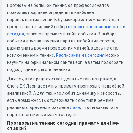
Прогнозы на большой теннис от профессионалов
позволяют заранее определить наиболее
перспективные линии. В букмекерской компании Леон
представлен широкий выбор
ставок на теннисные матчи
сегодня
, включая прематч и лайв-события. В выборе
события для заключения пари на любой вид спорта,
важно знать время проведения матчей, здесь не стал
исключением и теннис.
Расписание на сегодня
можно
изучить
на официальном сайте Leon, а затем подобрать
подходящие игры для анализа.
Для тех, кто предпочитает делать ставки заранее, в
блоге БК Леон доступны прематч-прогнозы с подробной
аналитикой. А для тех, кто любит динамику и скорость,
есть возможность отслеживать события в режиме
реального времени в разделе
Лайв
, чтобы заключать
пари на теннисные матчи сегодня.
Прогнозы на теннис сегодня: прематч или live-
ставки?