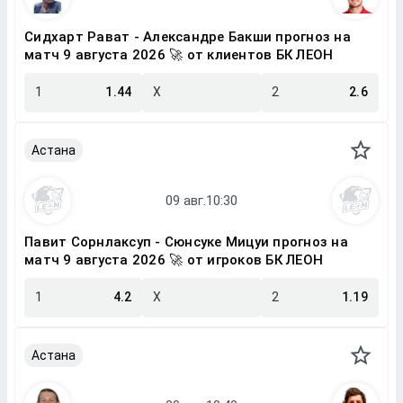
Сидхарт Рават - Александре Бакши прогноз на
матч 9 августа 2026 🚀 от клиентов БК ЛЕОН
1
1.44
X
2
2.6
Астана
Павит Сорнлаксуп - Сюнсуке Мицуи прогноз на
матч 9 августа 2026 🚀 от игроков БК ЛЕОН
1
4.2
X
2
1.19
Астана