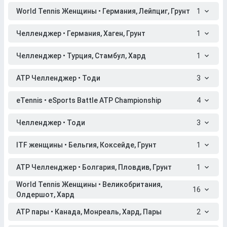
World Tennis Женщины • Германия, Лейпциг, Грунт
1
Челленджер • Германия, Хаген, Грунт
1
Челленджер • Турция, Стамбул, Хард
1
ATP Челленджер • Тоди
3
eTennis • eSports Battle ATP Championship
4
Челленджер • Тоди
3
ITF женщины • Бельгия, Коксейде, Грунт
1
ATP Челленджер • Болгария, Пловдив, Грунт
1
World Tennis Женщины • Великобритания,
16
Олдершот, Хард
ATP пары • Канада, Монреаль, Хард, Пары
2