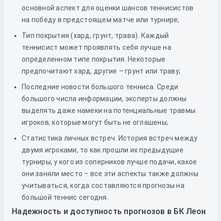
основной аспект для оценки шансов теннисистов
на победу в предстоящем матче или турнире;
Тип покрытия (хард, грунт, трава). Каждый
теннисист может проявлять себя лучше на
определенном типе покрытия. Некоторые
предпочитают хард, другие – грунт или траву;
Последние новости большого тенниса. Среди
большого числа информации, эксперты должны
выделять даже намеки на потенциальные травмы
игроков, которые могут быть не оглашены;
Статистика личных встреч. История встреч между
двумя игроками, то как прошли их предыдущие
турниры, у кого из соперников лучше подачи, какое
они заняли место – все эти аспекты также должны
учитываться, когда составляются прогнозы на
большой теннис сегодня.
Надежность и доступность прогнозов в БК Леон