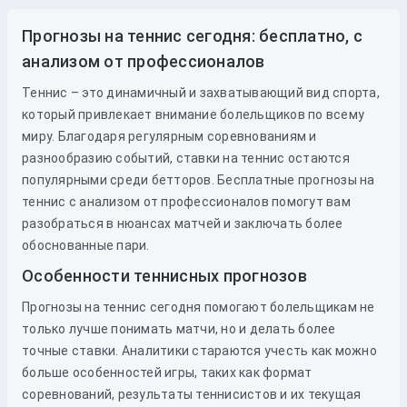
Прогнозы на теннис сегодня: бесплатно, с
анализом от профессионалов
Теннис – это динамичный и захватывающий вид спорта,
который привлекает внимание болельщиков по всему
миру. Благодаря регулярным соревнованиям и
разнообразию событий, ставки на теннис остаются
популярными среди бетторов. Бесплатные прогнозы на
теннис с анализом от профессионалов помогут вам
разобраться в нюансах матчей и заключать более
обоснованные пари.
Особенности теннисных прогнозов
Прогнозы на теннис сегодня помогают болельщикам не
только лучше понимать матчи, но и делать более
точные ставки. Аналитики стараются учесть как можно
больше особенностей игры, таких как формат
соревнований, результаты теннисистов и их текущая