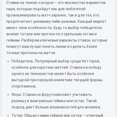
Ставки на теннис сегодня – это множество вариантов
пари, которые подойдут как для любителей
проанализировать матч заранее, так и для тех, кто
предпочитает динамику лайв-режима. Каждый маркет
имеет свои особенности, будь то выбор победителя,
анализ тотала или прогноз по отдельным сетам и
геймам. Разберем ключевые варианты ставок, которые
помогут вам лучше понять линии и сделать более
точные прогнозы на матчи:
Победитель. Популярный выбор среди бетторов,
особенно для коротких матчей. Ставка на победу
одного из теннисистов может быть особенно
выгодной при хорошей аналитике текущей формы
спортсменов;
Фора. Ставки на фору позволяют учитывать
разницу в выигранных геймах или сетах. Такой
подход дает больше возможностей для анализа;
Тотал. Общая сумма геймов или сетов – отличный