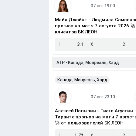
Майя Джойнт - Людмила Самсоно
прогноз на матч 7 августа 2026 🚀
клиентов БК ЛЕОН
1
3.1
X
2
ATP • Канада, Монреаль, Хард
Канада, Монреаль, Хард
Алексей Попырин - Тиаго Агустин
Тиранте прогноз на матч 7 август
🚀 от пользователей БК ЛЕОН
1
1.72
X
2