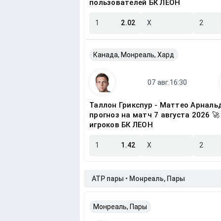
пользователей БК ЛЕОН
1
2.02
X
2
Канада, Монреаль, Хард
Таллон Грикспур - Маттео Арналь
прогноз на матч 7 августа 2026 🚀
игроков БК ЛЕОН
1
1.42
X
2
ATP пары • Монреаль, Пары
Монреаль, Пары