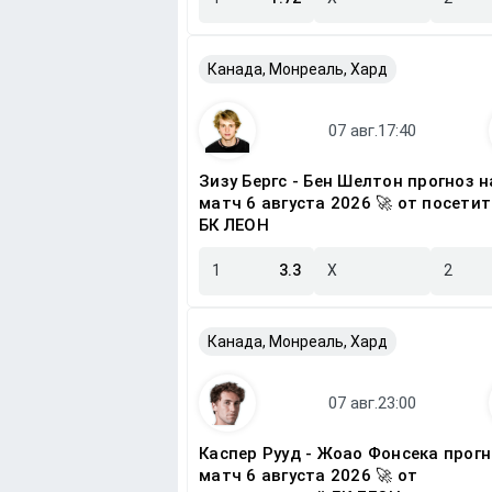
Канада, Монреаль, Хард
Зизу Бергс - Бен Шелтон прогноз н
матч 6 августа 2026 🚀 от посети
БК ЛЕОН
1
3.3
X
2
Канада, Монреаль, Хард
Каспер Рууд - Жоао Фонсека прогн
матч 6 августа 2026 🚀 от