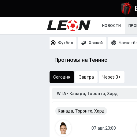
НОВОСТИ
ПРО
ерспорт
MMA
Футбол
Хоккей
Баскетб
Прогнозы на Теннис
Сегодня
Завтра
Через 3+
WTA • Канада, Торонто, Хард
Канада, Торонто, Хард