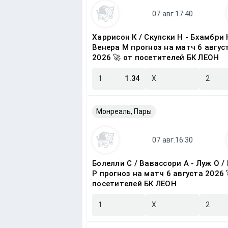
Харрисон К / Скупски Н - Бхамбри 
Венера М прогноз на матч 6 авгус
2026 🚀 от посетителей БК ЛЕОН
1
1.34
X
2
Монреаль, Пары
Болелли С / Вавассори А - Луж О /
Р прогноз на матч 6 августа 2026 
посетителей БК ЛЕОН
1
X
2