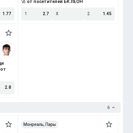
🚀 от посетителей БК ЛЕОН
1.77
1
2.7
X
2
1.45
ди
 от
2.8
6
Монреаль, Пары