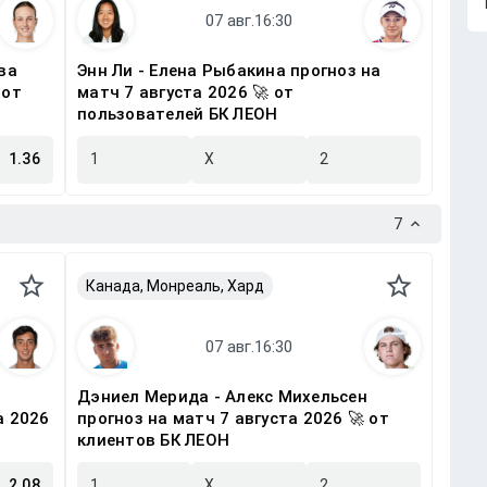
ва
Энн Ли - Елена Рыбакина прогноз на
 от
матч 7 августа 2026 🚀 от
пользователей БК ЛЕОН
1.36
1
X
2
7
Канада, Монреаль, Хард
Дэниел Мерида - Алекс Михельсен
а 2026
прогноз на матч 7 августа 2026 🚀 от
клиентов БК ЛЕОН
2.08
1
X
2