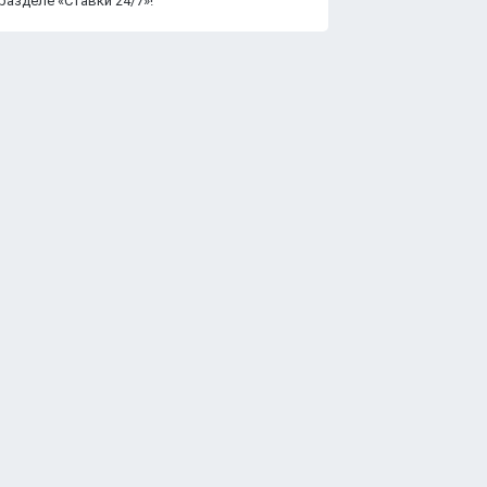
разделе «Ставки 24/7»!