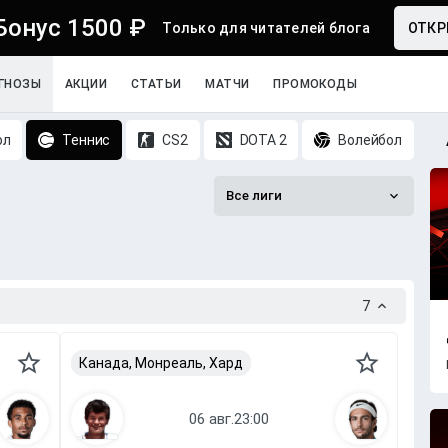
Бонус 1500 ₽
Только для читателей блога
ОТКР
ГНОЗЫ
АКЦИИ
СТАТЬИ
МАТЧИ
ПРОМОКОДЫ
ол
Теннис
CS2
DOTA 2
Волейбол
Все лиги
7
Канада, Монреаль, Хард