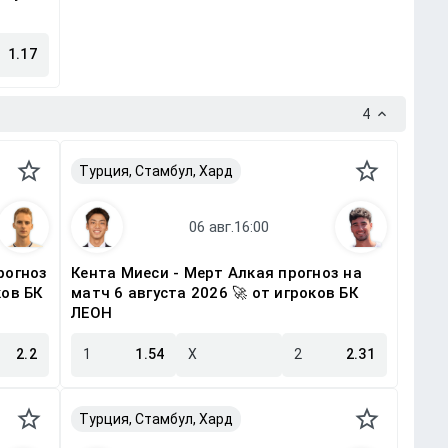
1.17
4
Турция, Стамбул, Хард
рогноз
Кента Миеси - Мерт Алкая прогноз на
ков БК
матч 6 августа 2026 🚀 от игроков БК
ЛЕОН
2.2
1
1.54
X
2
2.31
Турция, Стамбул, Хард