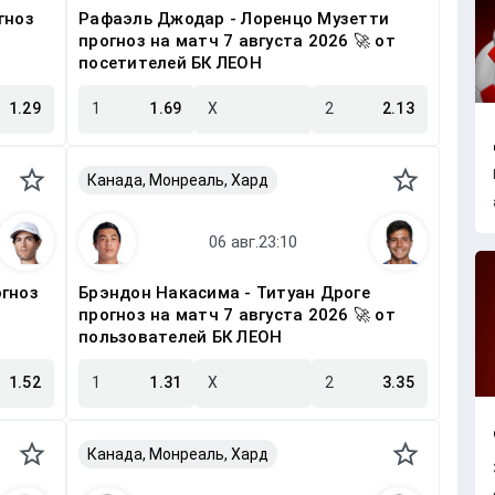
гноз
Рафаэль Джодар - Лоренцо Музетти
прогноз на матч 7 августа 2026 🚀 от
посетителей БК ЛЕОН
1.29
1
1.69
X
2
2.13
Канада, Монреаль, Хард
огноз
Брэндон Накасима - Титуан Дроге
прогноз на матч 7 августа 2026 🚀 от
пользователей БК ЛЕОН
1.52
1
1.31
X
2
3.35
Канада, Монреаль, Хард