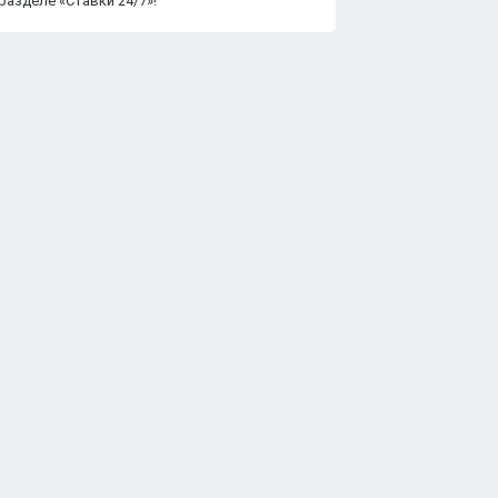
разделе «Ставки 24/7»!