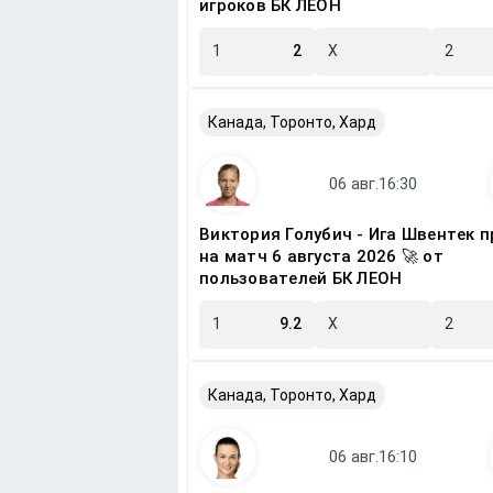
игроков БК ЛЕОН
1
2
X
2
Канада, Торонто, Хард
Виктория Голубич - Ига Швентек п
на матч 6 августа 2026 🚀 от
пользователей БК ЛЕОН
1
9.2
X
2
Канада, Торонто, Хард