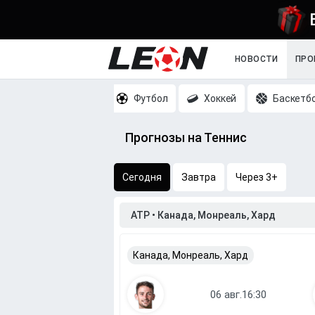
НОВОСТИ
ПРО
ерспорт
MMA
Футбол
Хоккей
Баскетб
Прогнозы на Теннис
Сегодня
Завтра
Через 3+
ATP • Канада, Монреаль, Хард
Канада, Монреаль, Хард