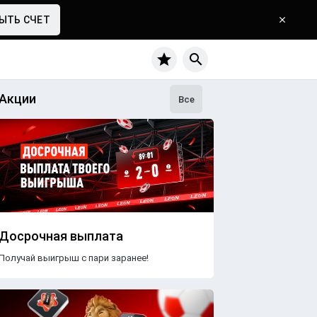
ЫТЬ СЧЕТ
Акции
Все
Досрочная выплата
Получай выигрыш с пари заранее!