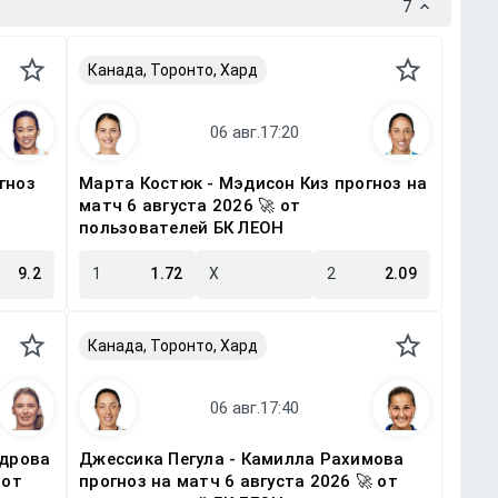
7
Канада, Торонто, Хард
гноз
Марта Костюк - Мэдисон Киз прогноз на
матч 6 августа 2026 🚀 от
пользователей БК ЛЕОН
9.2
1
1.72
X
2
2.09
Канада, Торонто, Хард
ндрова
Джессика Пегула - Камилла Рахимова
 от
прогноз на матч 6 августа 2026 🚀 от