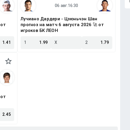
Лучиано Дардери - Цзюньчэн Шан
 от
прогноз на матч 6 августа 2026 🚀 от
игроков БК ЛЕОН
1.41
1
1.99
X
2
1.79
 от
2.45