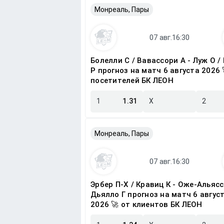
Монреаль, Пары
Болелли С / Вавассори А - Луж О /
Р прогноз на матч 6 августа 2026 
посетителей БК ЛЕОН
1
1.31
X
2
Монреаль, Пары
Эрбер П-Х / Кравиц К - Оже-Альясс
Дьялло Г прогноз на матч 6 авгус
2026 🚀 от клиентов БК ЛЕОН