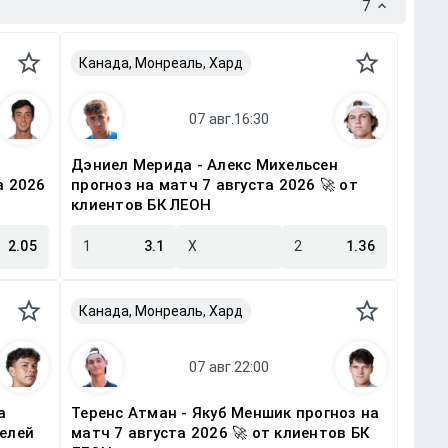
7
Канада, Монреаль, Хард
Дэниел Мерида - Алекс Михельсен
а 2026
прогноз на матч 7 августа 2026 🚀 от
клиентов БК ЛЕОН
2.05
1
3.1
X
2
1.36
Канада, Монреаль, Хард
а
Теренс Атман - Якуб Меншик прогноз на
телей
матч 7 августа 2026 🚀 от клиентов БК