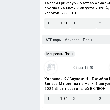
Таллон Грикспур - Маттео Арналь
прогноз на матч 7 августа 2026 🚀
игроков БК ЛЕОН
1
1.61
X
2
ATP пары • Монреаль, Пары
Монреаль, Пары
Харрисон К / Скупски Н - Бхамбри 
Венера М прогноз на матч 6 авгус
2026 🚀 от посетителей БК ЛЕОН
1
1.34
X
2