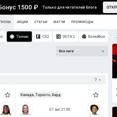
Бонус 1500 ₽
Только для читателей блога
ОТКР
ГНОЗЫ
АКЦИИ
СТАТЬИ
МАТЧИ
ПРОМОКОДЫ
ол
Теннис
CS2
DOTA 2
Волейбол
Все лиги
7
Канада, Торонто, Хард