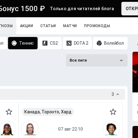
Бонус 1500 ₽
Только для читателей блога
ОТКР
ГНОЗЫ
АКЦИИ
СТАТЬИ
МАТЧИ
ПРОМОКОДЫ
ол
Теннис
CS2
DOTA 2
Волейбол
Все лиги
3
Канада, Торонто, Хард