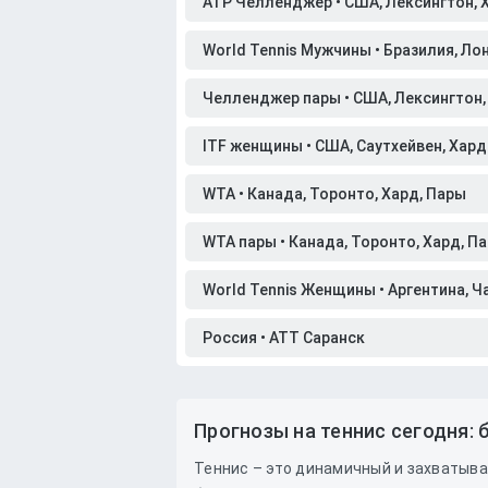
ATP Челленджер • США, Лексингтон, 
World Tennis Мужчины • Бразилия, Лон
Челленджер пары • США, Лексингтон,
ITF женщины • США, Саутхейвен, Хард
WTA • Канада, Торонто, Хард, Пары
WTA пары • Канада, Торонто, Хард, П
World Tennis Женщины • Аргентина, Ч
Россия • АТТ Саранск
Прогнозы на теннис сегодня:
Теннис – это динамичный и захватыв