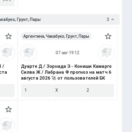
кабуко, Грунт, Пары
3
Аргентина, Чакабуко, Грунт, Пары
 /
Дуарте Д / Зорнада Э - Кониши Камарго
ста
Силва Ж / Лабрана Ф прогноз на матч 6
августа 2026 🚀 от пользователей БК
ЛЕОН
1
X
2