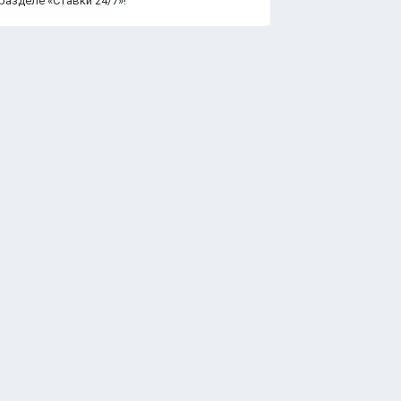
разделе «Ставки 24/7»!