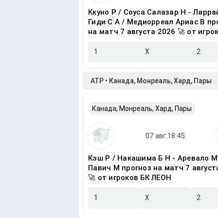
Ккуно Р / Соуса Салазар Н - Ларра
Гиди С А / Медиорреал Ариас В пр
на матч 7 августа 2026 🚀 от игро
ЛЕОН
1
X
2
ATP • Канада, Монреаль, Хард, Пары
Канада, Монреаль, Хард, Пары
Кэш Р / Накашима Б Н - Аревало М
Павич М прогноз на матч 7 август
🚀 от игроков БК ЛЕОН
1
X
2