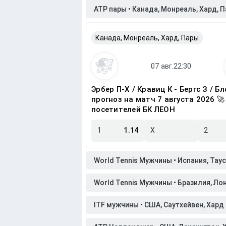
ATP пары • Канада, Монреаль, Хард, 
Канада, Монреаль, Хард, Пары
Эрбер П-Х / Кравиц К - Бергс З / Бл
прогноз на матч 7 августа 2026 🚀
посетителей БК ЛЕОН
1
1.14
X
2
World Tennis Мужчины • Испания, Таус
World Tennis Мужчины • Бразилия, Ло
ITF мужчины • США, Саутхейвен, Хард