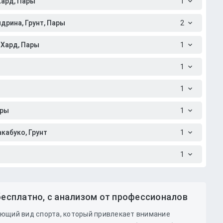
Хард, Пары
1
дрина, Грунт, Пары
2
 Хард, Пары
1
1
1
ары
1
акабуко, Грунт
1
1
 бесплатно, с анализом от профессионалов
ающий вид спорта, который привлекает внимание