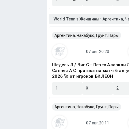
World Tennis Женщины • Аргентина, Ча
Аргентина, Чакабуко, Грунт, Пары
Шедель Л / Виг С - Перес Аларкон Л
Санчес А С прогноз на матч 6 авгу
2026 🚀 от игроков БК ЛЕОН
1
X
2
Аргентина, Чакабуко, Грунт, Пары