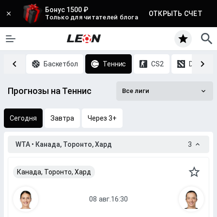
Бонус 1500 ₽
ОТКРЫТЬ СЧЕТ
Только для читателей блога
Хоккей
Баскетбол
Теннис
CS2
DOTA 2
Прогнозы на Теннис
Все лиги
Сегодня
Завтра
Через 3+
WTA • Канада, Торонто, Хард
3
Канада, Торонто, Хард