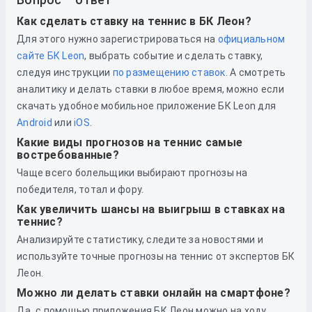
Как сделать ставку на теннис в БК Леон?
Для этого нужно зарегистрироваться
на
официальном
сайте БК Leon
, выбрать событие и сделать ставку,
следуя инструкции
по размещению ставок
. А смотреть
аналитику и делать ставки в любое время, можно если
скачать удобное мобильное приложение БК Leon для
Android
или
iOS
.
Какие виды прогнозов на теннис самые
востребованные?
Чаще всего болельщики выбирают прогнозы на
победителя, тотал и фору.
Как увеличить шансы на выигрыш в ставках на
теннис?
Анализируйте статистику, следите за новостями и
используйте точные прогнозы на теннис от экспертов БК
Леон.
Можно ли делать ставки онлайн на смартфоне?
Да, с помощью приложения БК Леон можно на ходу