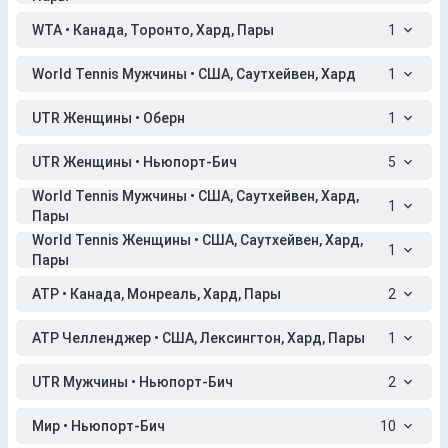
WTA • Канада, Торонто, Хард, Пары
1
World Tennis Мужчины • США, Саутхейвен, Хард
1
UTR Женщины • Оберн
1
UTR Женщины • Ньюпорт-Бич
5
World Tennis Мужчины • США, Саутхейвен, Хард,
1
Пары
World Tennis Женщины • США, Саутхейвен, Хард,
1
Пары
ATP • Канада, Монреаль, Хард, Пары
2
ATP Челленджер • США, Лексингтон, Хард, Пары
1
UTR Мужчины • Ньюпорт-Бич
2
Мир • Ньюпорт-Бич
10