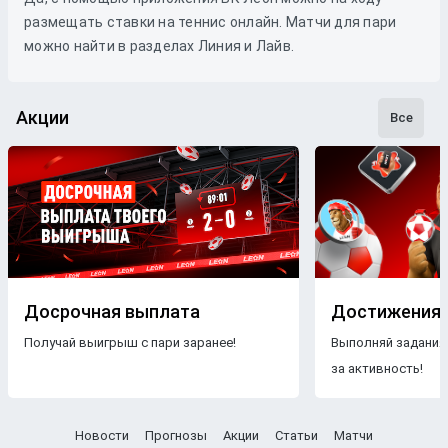
размещать ставки на теннис онлайн. Матчи для пари
можно найти в разделах Линия и Лайв.
Акции
Все
Досрочная выплата
Достижения
Получай выигрыш с пари заранее!
Выполняй задания
за активность!
Новости
Прогнозы
Акции
Статьи
Матчи