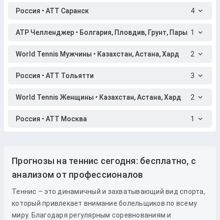
Россия • АТТ Саранск
4
ATP Челленджер • Болгария, Пловдив, Грунт, Пары
1
World Tennis Мужчины • Казахстан, Астана, Хард
2
Россия • АТТ Тольятти
3
World Tennis Женщины • Казахстан, Астана, Хард
2
Россия • АТТ Москва
1
Прогнозы на теннис сегодня: бесплатно, с
анализом от профессионалов
Теннис – это динамичный и захватывающий вид спорта,
который привлекает внимание болельщиков по всему
миру. Благодаря регулярным соревнованиям и