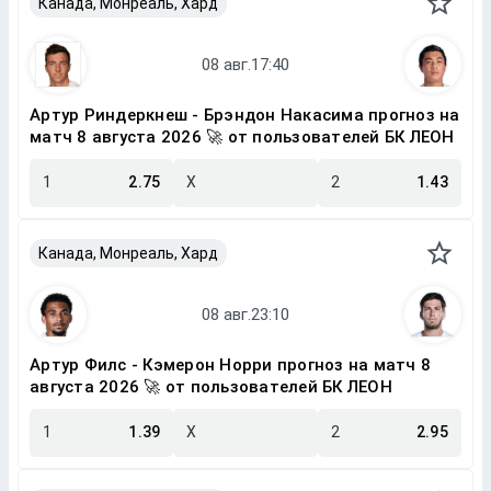
Канада, Монреаль, Хард
Артур Риндеркнеш - Брэндон Накасима прогноз на
матч 8 августа 2026 🚀 от пользователей БК ЛЕОН
1
2.75
X
2
1.43
Канада, Монреаль, Хард
Артур Филс - Кэмерон Норри прогноз на матч 8
августа 2026 🚀 от пользователей БК ЛЕОН
1
1.39
X
2
2.95