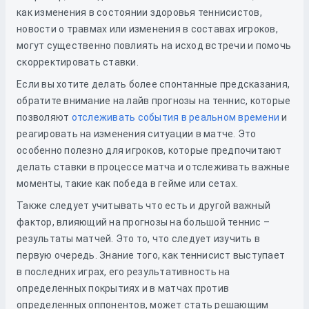
как изменения в состоянии здоровья теннисистов,
новости о травмах или изменения в составах игроков,
могут существенно повлиять на исход встречи и помочь
скорректировать ставки.
Если вы хотите делать более спонтанные предсказания,
обратите внимание на лайв прогнозы на теннис, которые
позволяют
отслеживать события в реальном времени
и
реагировать на изменения ситуации в матче. Это
особенно полезно для игроков, которые предпочитают
делать ставки в процессе матча и отслеживать важные
моменты, такие как победа в гейме или сетах.
Также следует учитывать что есть и другой важный
фактор, влияющий на прогнозы на большой теннис –
результаты матчей. Это то, что следует изучить в
первую очередь. Знание того, как теннисист выступает
в последних играх, его результативность на
определенных покрытиях и в матчах против
определенных оппонентов, может стать решающим