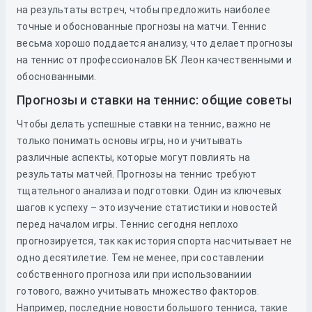
на результаты встреч, чтобы предложить наиболее
точные и обоснованные прогнозы на матчи. Теннис
весьма хорошо поддается анализу, что делает прогнозы
на теннис от профессионалов БК Леон качественными и
обоснованными.
Прогнозы и ставки на теннис: общие советы
Чтобы делать успешные ставки на теннис, важно не
только понимать основы игры, но и учитывать
различные аспекты, которые могут повлиять на
результаты матчей. Прогнозы на теннис требуют
тщательного анализа и подготовки. Один из ключевых
шагов к успеху – это изучение статистики и новостей
перед началом игры. Теннис сегодня неплохо
прогнозируется, так как история спорта насчитывает не
одно десятилетие. Тем не менее, при составлении
собственного прогноза или при использованиии
готового, важно учитывать множество факторов.
Например, последние новости большого тенниса, такие