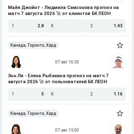
Майя Джойнт - Людмила Самсонова прогноз на
матч 7 августа 2026 🚀 от клиентов БК ЛЕОН
1
2.8
X
2
1.43
Канада, Торонто, Хард
Энн Ли - Елена Рыбакина прогноз на матч 7
августа 2026 🚀 от пользователей БК ЛЕОН
1
5
X
2
1.16
Канада, Торонто, Хард