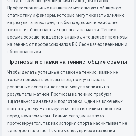
что дает желающим широкий выбор для ставок.
Профессиональные аналитики используют обширную
статистику и факторы, которые могут оказать влияние
на результаты встреч, чтобы предложить наиболее
точные и обоснованные прогнозы на матчи. Теннис
весьма хорошо поддается анализу, что делает прогнозы
на теннис от профессионалов БК Леон качественными и
обоснованными.
Прогнозы и ставки на теннис: общие советы
Чтобы делать успешные ставки на теннис, важно не
только понимать основы игры, но и учитывать
различные аспекты, которые могут повлиять на
результаты матчей. Прогнозы на теннис требуют
тщательного анализа и подготовки. Один из ключевых
шагов к успеху – это изучение статистики и новостей
перед началом игры. Теннис сегодня неплохо
прогнозируется, так как история спорта насчитывает не
одно десятилетие. Тем не менее, при составлении