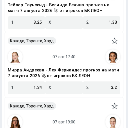
Тейлор Таунсенд - Белинда Бенчич прогноз на
матч 7 августа 2026 🚀 от игроков БК ЛЕОН
1
3.25
X
2
1.33
Канада, Торонто, Хард
Мирра Андреева - Лея Фернандес прогноз на матч
7 августа 2026 🚀 от игроков БК ЛЕОН
1
1.34
X
2
3.2
Канада, Торонто, Хард