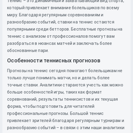
Теннис – это динамичный и захватывающий вид спорта,
который привлекает внимание болельщиков по всему
миру. Благодаря регулярным соревнованиям и
разнообразию событий, ставки на теннис остаются
популярными среди бетторов. Бесплатные прогнозы на
теннис с анализом от профессионалов помогут вам
разобраться в нюансах матчей и заключать более
обоснованные пари.
Особенности теннисных прогнозов
Прогнозы на теннис сегодня помогают болельщикам не
только лучше понимать матчи, но и делать более
точные ставки. Аналитики стараются учесть как можно
больше особенностей игры, таких как формат
соревнований, результаты теннисистов и их текущая
форма, чтобы подготовить для читателей
профессиональные прогнозы. Большой теннис
привлекает зрителей благодаря регулярным турнирам и
разнообразию событий – в связи с этим наши аналитики