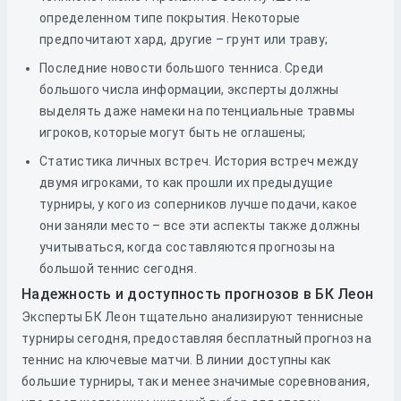
определенном типе покрытия. Некоторые
предпочитают хард, другие – грунт или траву;
Последние новости большого тенниса. Среди
большого числа информации, эксперты должны
выделять даже намеки на потенциальные травмы
игроков, которые могут быть не оглашены;
Статистика личных встреч. История встреч между
двумя игроками, то как прошли их предыдущие
турниры, у кого из соперников лучше подачи, какое
они заняли место – все эти аспекты также должны
учитываться, когда составляются прогнозы на
большой теннис сегодня.
Надежность и доступность прогнозов в БК Леон
Эксперты БК Леон тщательно анализируют теннисные
турниры сегодня, предоставляя бесплатный прогноз на
теннис на ключевые матчи. В линии доступны как
большие турниры, так и менее значимые соревнования,