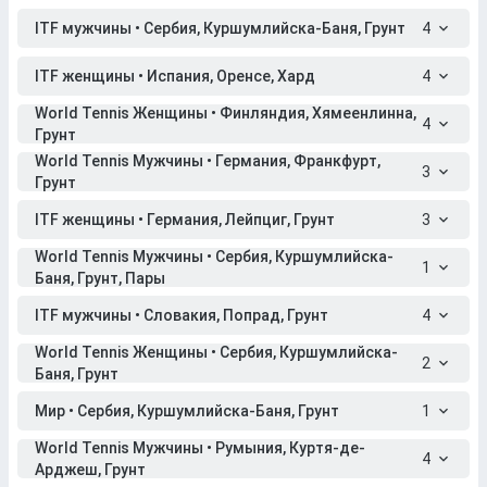
ITF мужчины • Сербия, Куршумлийска-Баня, Грунт
4
ITF женщины • Испания, Оренсе, Хард
4
World Tennis Женщины • Финляндия, Хямеенлинна,
4
Грунт
World Tennis Мужчины • Германия, Франкфурт,
3
Грунт
ITF женщины • Германия, Лейпциг, Грунт
3
World Tennis Мужчины • Сербия, Куршумлийска-
1
Баня, Грунт, Пары
ITF мужчины • Словакия, Попрад, Грунт
4
World Tennis Женщины • Сербия, Куршумлийска-
2
Баня, Грунт
Мир • Сербия, Куршумлийска-Баня, Грунт
1
World Tennis Мужчины • Румыния, Куртя-де-
4
Арджеш, Грунт