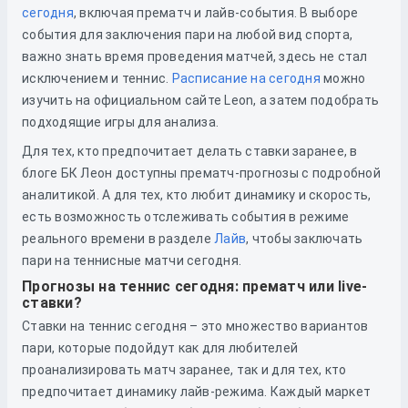
сегодня
, включая прематч и лайв-события. В выборе
события для заключения пари на любой вид спорта,
важно знать время проведения матчей, здесь не стал
исключением и теннис.
Расписание на сегодня
можно
изучить
на официальном сайте Leon, а затем подобрать
подходящие игры для анализа.
Для тех, кто предпочитает делать ставки заранее, в
блоге БК Леон доступны прематч-прогнозы с подробной
аналитикой. А для тех, кто любит динамику и скорость,
есть возможность отслеживать события в режиме
реального времени в разделе
Лайв
, чтобы заключать
пари на теннисные матчи сегодня.
Прогнозы на теннис сегодня: прематч или live-
ставки?
Ставки на теннис сегодня – это множество вариантов
пари, которые подойдут как для любителей
проанализировать матч заранее, так и для тех, кто
предпочитает динамику лайв-режима. Каждый маркет