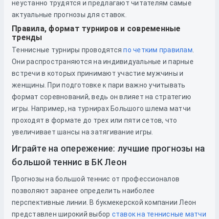
неустанно трудятся и предлагают читателям самые
актуальные прогнозы для ставок.
Правила, формат турниров и современные
тренды
Теннисные турниры проводятся
по четким правилам
.
Они распространяются на индивидуальные и парные
встречи в которых принимают участие мужчины и
женщины. При подготовке к пари важно учитывать
формат соревнований, ведь он влияет на стратегию
игры. Например, на турнирах Большого шлема матчи
проходят в формате до трех или пяти сетов, что
увеличивает шансы на затягивание игры.
Играйте на опережение: лучшие прогнозы на
большой теннис в БК Леон
Прогнозы на большой теннис от профессионалов
позволяют заранее определить наиболее
перспективные линии. В букмекерской компании Леон
представлен широкий выбор
ставок на теннисные матчи