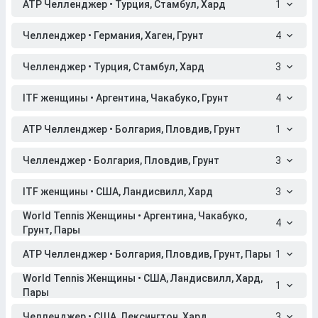
ATP Челленджер • Турция, Стамбул, Хард
1
Челленджер • Германия, Хаген, Грунт
4
Челленджер • Турция, Стамбул, Хард
3
ITF женщины • Аргентина, Чакабуко, Грунт
4
ATP Челленджер • Болгария, Пловдив, Грунт
1
Челленджер • Болгария, Пловдив, Грунт
3
ITF женщины • США, Ландисвилл, Хард
3
World Tennis Женщины • Аргентина, Чакабуко,
4
Грунт, Пары
ATP Челленджер • Болгария, Пловдив, Грунт, Пары
1
World Tennis Женщины • США, Ландисвилл, Хард,
1
Пары
Челленджер • США, Лексингтон, Хард
3