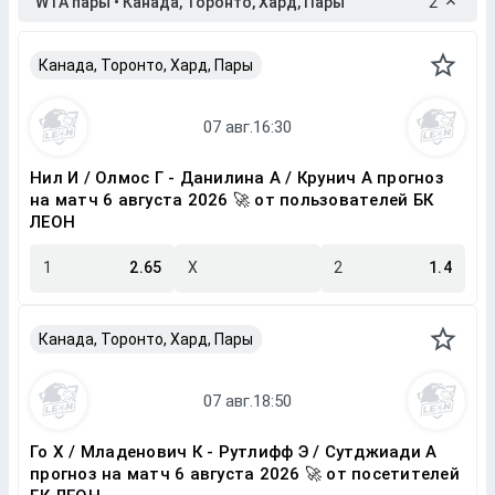
WTA пары • Канада, Торонто, Хард, Пары
2
Канада, Торонто, Хард, Пары
Нил И / Олмос Г - Данилина А / Крунич А прогноз
на матч 6 августа 2026 🚀 от пользователей БК
ЛЕОН
1
2.65
X
2
1.4
Канада, Торонто, Хард, Пары
Го Х / Младенович К - Рутлифф Э / Сутджиади А
прогноз на матч 6 августа 2026 🚀 от посетителей