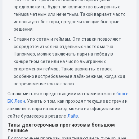
предположить, будет ли количество выигранных
геймов четным или нечетным. Такой вариант часто
используют бетторы, предпочитающие быстрые
решения;
Ставки по сетам и геймам. Эти ставки позволяют
сосредоточиться на отдельных частях матча.
Например, можно заключать пари на победу в
конкретном сете или на число выигранных
спортсменом геймов. Такие варианты ставок
особенно востребованны в лайв-режиме, когда ход
встречи меняется на глазах.
Ознакомиться с предстоящими матчами можно в
блоге
БК Леон
. Узнать о том, как проходят текущие встречи и
заключить пари на их исход можно на официальном
сайте букмекера в разделе
Лайв
.
Типы долгосрочных прогнозов в большом
теннисе
Долгосрочные прогнозы охватывают весь турнир, а не