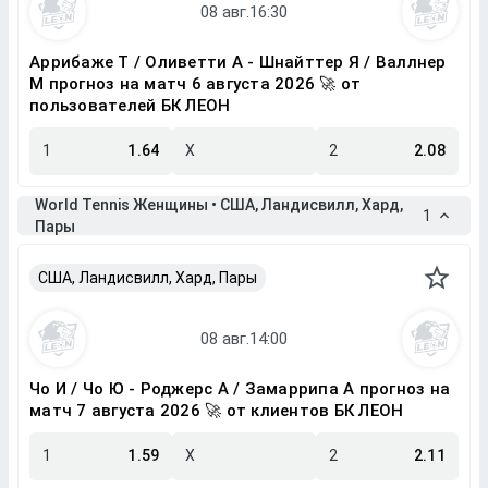
Аррибаже Т / Оливетти А - Шнайттер Я / Валлнер
М прогноз на матч 6 августа 2026 🚀 от
пользователей БК ЛЕОН
1
1.64
X
2
2.08
World Tennis Женщины • США, Ландисвилл, Хард,
1
Пары
США, Ландисвилл, Хард, Пары
Чо И / Чо Ю - Роджерс А / Замаррипа А прогноз на
матч 7 августа 2026 🚀 от клиентов БК ЛЕОН
1
1.59
X
2
2.11