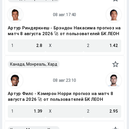
Артур Риндеркнеш - Брэндон Накасима прогноз на
матч 8 августа 2026 🚀 от пользователей БК ЛЕОН
1
2.8
X
2
1.42
Канада, Монреаль, Хард
Артур Филс - Кэмерон Норри прогноз на матч 8
августа 2026 🚀 от пользователей БК ЛЕОН
1
1.39
X
2
2.95