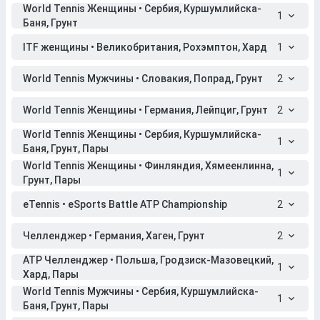
World Tennis Женщины • Сербия, Куршумлийска-
1
Баня, Грунт
ITF женщины • Великобритания, Рохэмптон, Хард
1
World Tennis Мужчины • Словакия, Попрад, Грунт
2
World Tennis Женщины • Германия, Лейпциг, Грунт
2
World Tennis Женщины • Сербия, Куршумлийска-
1
Баня, Грунт, Пары
World Tennis Женщины • Финляндия, Хямеенлинна,
1
Грунт, Пары
eTennis • eSports Battle ATP Championship
2
Челленджер • Германия, Хаген, Грунт
2
ATP Челленджер • Польша, Гродзиск-Мазовецкий,
1
Хард, Пары
World Tennis Мужчины • Сербия, Куршумлийска-
1
Баня, Грунт, Пары