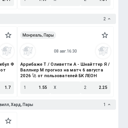
2
Монреаль, Пары
Ребул Ф
Аррибаже Т / Оливетти А - Шнайттер Я /
 от
Валлнер М прогноз на матч 6 августа
2026 🚀 от пользователей БК ЛЕОН
1.7
1
1.55
X
2
2.25
вилл, Хард, Пары
1