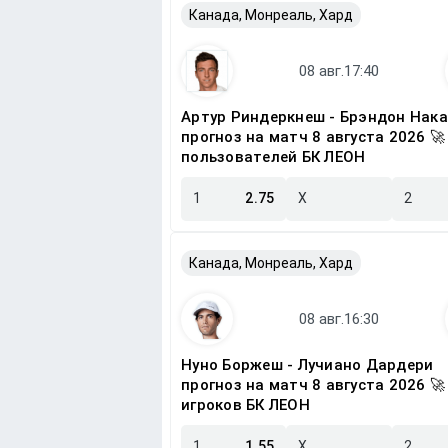
Канада, Монреаль, Хард
Артур Риндеркнеш - Брэндон Нак
прогноз на матч 8 августа 2026 🚀
пользователей БК ЛЕОН
1
2.75
X
2
Канада, Монреаль, Хард
Нуно Боржеш - Лучиано Дардери
прогноз на матч 8 августа 2026 🚀
игроков БК ЛЕОН
1
1.55
X
2