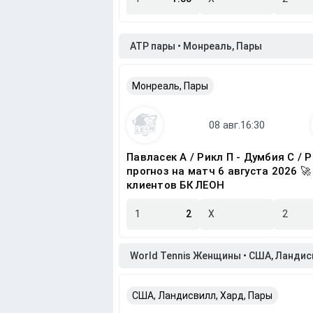
ATP пары • Монреаль, Пары
Монреаль, Пары
Павласек А / Рикл П - Думбия С / 
прогноз на матч 6 августа 2026 🚀
клиентов БК ЛЕОН
1
2
X
2
World Tennis Женщины • США, Ландис
США, Ландисвилл, Хард, Пары