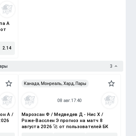
па А
 от
2.14
Пары
3
Канада, Монреаль, Хард, Пары
он А /
Марозсан Ф / Медведев Д - Нис Х /
2026
Роже-Васслен Э прогноз на матч 8
августа 2026 🚀 от пользователей БК
ЛЕОН