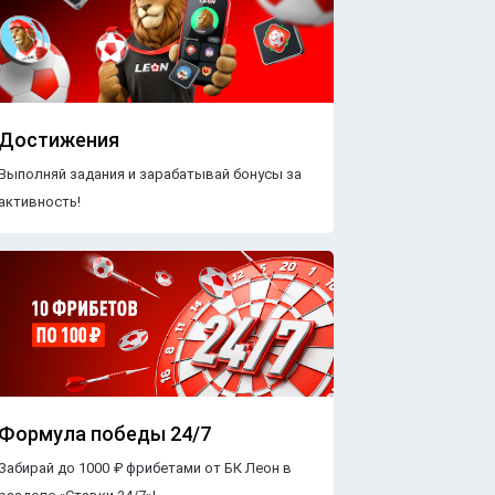
Достижения
Выполняй задания и зарабатывай бонусы за
активность!
Формула победы 24/7
Забирай до 1000 ₽ фрибетами от БК Леон в