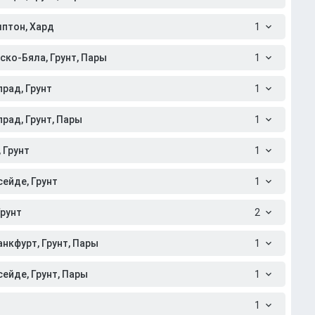
мптон, Хард
1
ско-Бяла, Грунт, Пары
1
прад, Грунт
1
прад, Грунт, Пары
1
 Грунт
1
сейде, Грунт
1
Грунт
2
анкфурт, Грунт, Пары
1
сейде, Грунт, Пары
1
1