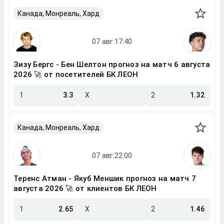
Канада, Монреаль, Хард
Зизу Бергс - Бен Шелтон прогноз на матч 6 августа
2026 🚀 от посетителей БК ЛЕОН
1
3.3
X
2
1.32
Канада, Монреаль, Хард
Теренс Атман - Якуб Меншик прогноз на матч 7
августа 2026 🚀 от клиентов БК ЛЕОН
1
2.65
X
2
1.46