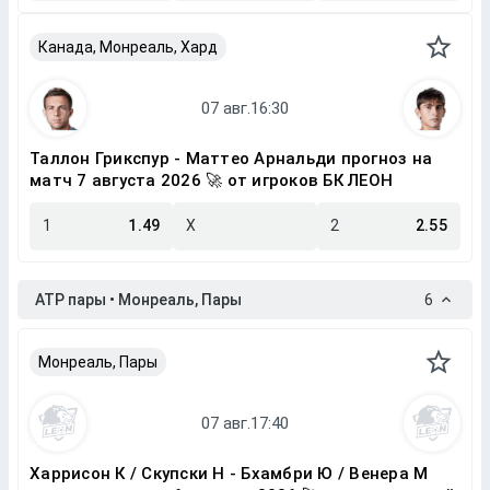
Канада, Монреаль, Хард
Таллон Грикспур - Маттео Арнальди прогноз на
матч 7 августа 2026 🚀 от игроков БК ЛЕОН
1
1.49
X
2
2.55
ATP пары • Монреаль, Пары
6
Монреаль, Пары
Харрисон К / Скупски Н - Бхамбри Ю / Венера М