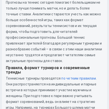
Прогнозы на теннис сегодня помогают болельщикам не
только лучше понимать матчи, но и делать более
точные ставки. Аналитики стараются учесть как можно
больше особенностей игры, таких как формат
соревнований, результаты теннисистов и их текущая
форма, чтобы подготовить для читателей
профессиональные прогнозы. Большой теннис
привлекает зрителей благодаря регулярным турнирам и
разнообразию событий – в связи с этим наши аналитики
неустанно трудятся и предлагают читателям самые
актуальные прогнозы для ставок.
Правила, формат турниров и современные
тренды
Теннисные турниры проводятся
по четким правилам
.
Они распространяются на индивидуальные и парные
встречи в которых принимают участие мужчины и
женщины. При подготовке к пари важно учитывать
формат соревнований, ведь он влияет на стратегию
игры. Например, на турнирах Большого шлема матчи