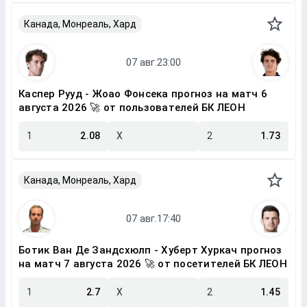
Канада, Монреаль, Хард
Каспер Рууд - Жоао Фонсека прогноз на матч 6
августа 2026 🚀 от пользователей БК ЛЕОН
1
2.08
X
2
1.73
Канада, Монреаль, Хард
Ботик Ван Де Зандсхюлп - Хуберт Хуркач прогноз
на матч 7 августа 2026 🚀 от посетителей БК ЛЕОН
1
2.7
X
2
1.45