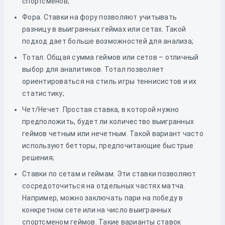
спортсменов;
Фора. Ставки на фору позволяют учитывать
разницу в выигранных геймах или сетах. Такой
подход дает больше возможностей для анализа;
Тотал. Общая сумма геймов или сетов – отличный
выбор для аналитиков. Тотал позволяет
ориентироваться на стиль игры теннисистов и их
статистику;
Чет/Нечет. Простая ставка, в которой нужно
предположить, будет ли количество выигранных
геймов четным или нечетным. Такой вариант часто
используют бетторы, предпочитающие быстрые
решения;
Ставки по сетам и геймам. Эти ставки позволяют
сосредоточиться на отдельных частях матча.
Например, можно заключать пари на победу в
конкретном сете или на число выигранных
спортсменом геймов. Такие варианты ставок