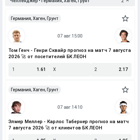
Челленджер • Германия, Хаген, Грунт
2
Германия, Хаген, Грунт
Том Генч - Генри Сквайр прогноз на матч 7 августа
2026 🚀 от посетителей БК ЛЕОН
1
1.61
X
2
2.17
Германия, Хаген, Грунт
Элмер Меллер - Карлос Табернер прогноз на матч
7 августа 2026 🚀 от клиентов БК ЛЕОН