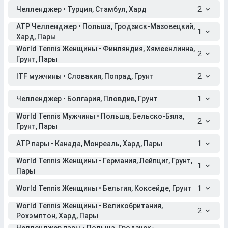
Челленджер • Турция, Стамбул, Хард
2
ATP Челленджер • Польша, Гродзиск-Мазовецкий,
1
Хард, Пары
World Tennis Женщины • Финляндия, Хямеенлинна,
2
Грунт, Пары
ITF мужчины • Словакия, Попрад, Грунт
2
Челленджер • Болгария, Пловдив, Грунт
1
World Tennis Мужчины • Польша, Бельско-Бяла,
2
Грунт, Пары
ATP пары • Канада, Монреаль, Хард, Пары
1
World Tennis Женщины • Германия, Лейпциг, Грунт,
1
Пары
World Tennis Женщины • Бельгия, Коксейде, Грунт
1
World Tennis Женщины • Великобритания,
2
Рохэмптон, Хард, Пары