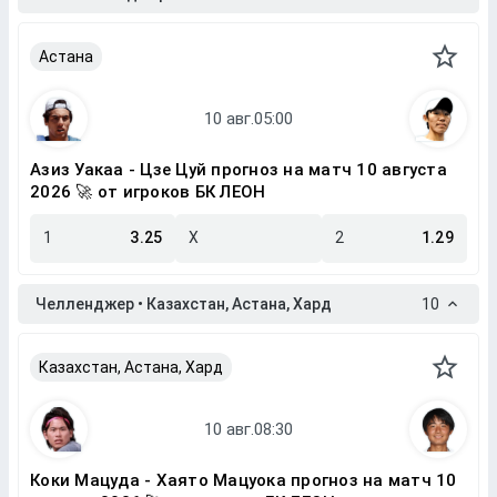
Астана
Азиз Уакаа - Цзе Цуй прогноз на матч 10 августа
2026 🚀 от игроков БК ЛЕОН
1
3.25
X
2
1.29
Челленджер • Казахстан, Астана, Хард
10
Казахстан, Астана, Хард
Коки Мацуда - Хаято Мацуока прогноз на матч 10