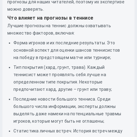
прогнозы для наших читателей, поэтому их экспертизе
можно доверять.
Что влияет на прогнозы в теннисе
Лучшие прогнозы на теннис должны охватывать
множество факторов, включая:
Форма игроков и их последние результаты. Это
основной аспект для оценки шансов теннисистов
на победу в предстоящем матче или турнире;
Тип покрытия (хард, грунт, трава). Каждый
теннисист может проявлять себя лучше на
определенном типе покрытия. Некоторые
предпочитают хард, другие – грунт или траву;
Последние новости большого тенниса. Среди
большого числа информации, эксперты должны
выделять даже намеки на потенциальные травмы
игроков, которые могут быть не оглашены;
Статистика личных встреч. История встреч между