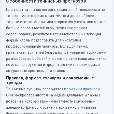
Особенности теннисных прогнозов
Прогнозы на теннис сегодня помогают болельщикам не
только лучше понимать матчи, но и делать более
точные ставки. Аналитики стараются учесть как можно
больше особенностей игры, таких как формат
соревнований, результаты теннисистов и их текущая
форма, чтобы подготовить для читателей
профессиональные прогнозы. Большой теннис
привлекает зрителей благодаря регулярным турнирам и
разнообразию событий – в связи с этим наши аналитики
неустанно трудятся и предлагают читателям самые
актуальные прогнозы для ставок.
Правила, формат турниров и современные
тренды
Теннисные турниры проводятся
по четким правилам
.
Они распространяются на индивидуальные и парные
встречи в которых принимают участие мужчины и
женщины. При подготовке к пари важно учитывать
формат соревнований, ведь он влияет на стратегию