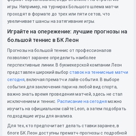
игры. Например, на турнирах Большого шлема матчи
проходят в формате до трех или пяти сетов, что
увеличивает шансы на затягивание игры.
Играйте на опережение: лучшие прогнозы на
большой теннис в БК Леон
Прогнозы на большой теннис от профессионалов
позволяют заранее определить наиболее
перспективные линии. В букмекерской компании Леон
представлен широкий выбор
ставок на теннисные матчи
сегодня
, включая прематч и лайв-события. В выборе
события для заключения пари на любой вид спорта,
важно знать время проведения матчей, здесь не стал
исключением и теннис.
Расписание на сегодня
можно
изучить
на официальном сайте Leon, а затем подобрать
подходящие игры для анализа.
Для тех, кто предпочитает делать ставки заранее, в
блоге БК Леон доступны прематч-прогнозы с подробной