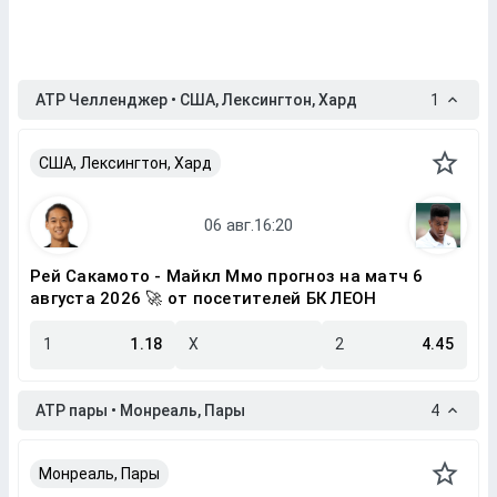
ATP Челленджер • США, Лексингтон, Хард
1
США, Лексингтон, Хард
Рей Сакамото - Майкл Ммо прогноз на матч 6
августа 2026 🚀 от посетителей БК ЛЕОН
1
1.18
X
2
4.45
ATP пары • Монреаль, Пары
4
Монреаль, Пары