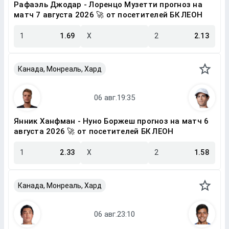
Рафаэль Джодар - Лоренцо Музетти прогноз на
матч 7 августа 2026 🚀 от посетителей БК ЛЕОН
1
1.69
X
2
2.13
Канада, Монреаль, Хард
Янник Ханфман - Нуно Боржеш прогноз на матч 6
августа 2026 🚀 от посетителей БК ЛЕОН
1
2.33
X
2
1.58
Канада, Монреаль, Хард