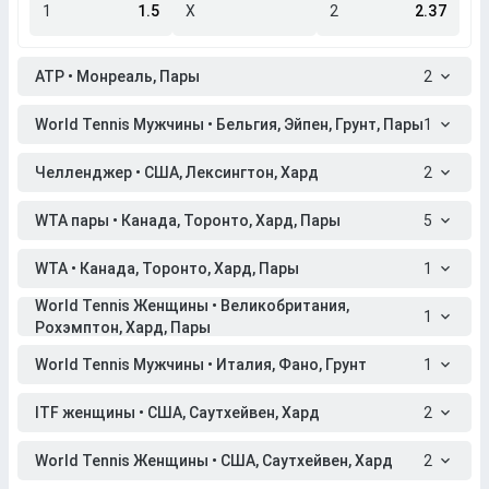
1
1.5
X
2
2.37
ATP • Монреаль, Пары
2
World Tennis Мужчины • Бельгия, Эйпен, Грунт, Пары
1
Челленджер • США, Лексингтон, Хард
2
WTA пары • Канада, Торонто, Хард, Пары
5
WTA • Канада, Торонто, Хард, Пары
1
World Tennis Женщины • Великобритания,
1
Рохэмптон, Хард, Пары
World Tennis Мужчины • Италия, Фано, Грунт
1
ITF женщины • США, Саутхейвен, Хард
2
World Tennis Женщины • США, Саутхейвен, Хард
2