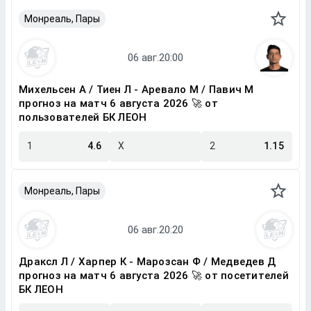
Монреаль, Пары
Михельсен А / Тиен Л - Аревало М / Павич М
прогноз на матч 6 августа 2026 🚀 от
пользователей БК ЛЕОН
1
4.6
X
2
1.15
Монреаль, Пары
Драксл Л / Харпер К - Марозсан Ф / Медведев Д
прогноз на матч 6 августа 2026 🚀 от посетителей
БК ЛЕОН