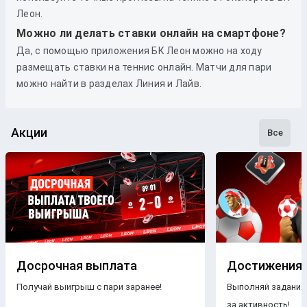
Леон.
Можно ли делать ставки онлайн на смартфоне?
Да, с помощью приложения БК Леон можно на ходу
размещать ставки на теннис онлайн. Матчи для пари
можно найти в разделах Линия и Лайв.
Акции
Все
Досрочная выплата
Достижения
Получай выигрыш с пари заранее!
Выполняй задания
за активность!