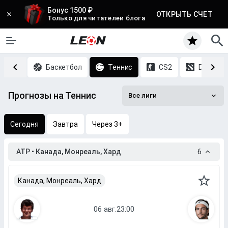
Бонус 1500 ₽
ОТКРЫТЬ СЧЕТ
Только для читателей блога
Хоккей
Баскетбол
Теннис
CS2
DOTA 2
Прогнозы на Теннис
Все лиги
Сегодня
Завтра
Через 3+
ATP • Канада, Монреаль, Хард
6
Канада, Монреаль, Хард