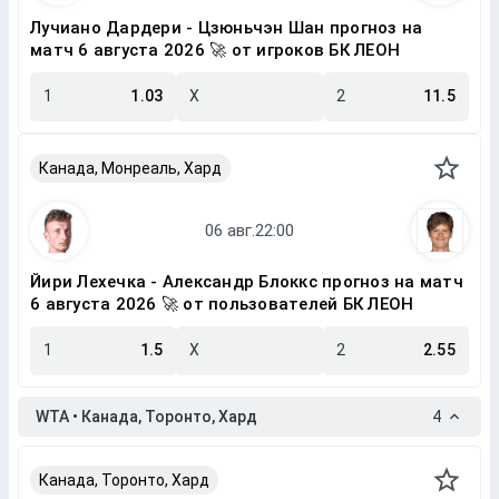
Лучиано Дардери - Цзюньчэн Шан прогноз на
матч 6 августа 2026 🚀 от игроков БК ЛЕОН
1
1.03
X
2
11.5
Канада, Монреаль, Хард
Йири Лехечка - Александр Блоккс прогноз на матч
6 августа 2026 🚀 от пользователей БК ЛЕОН
1
1.5
X
2
2.55
WTA • Канада, Торонто, Хард
4
Канада, Торонто, Хард