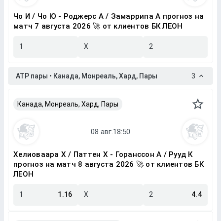
Чо И / Чо Ю - Роджерс А / Замаррипа А прогноз на
матч 7 августа 2026 🚀 от клиентов БК ЛЕОН
1
X
2
ATP пары • Канада, Монреаль, Хард, Пары
3
Канада, Монреаль, Хард, Пары
Хелиоваара Х / Паттен Х - Горанссон А / Рууд К
прогноз на матч 8 августа 2026 🚀 от клиентов БК
ЛЕОН
1
1.16
X
2
4.4