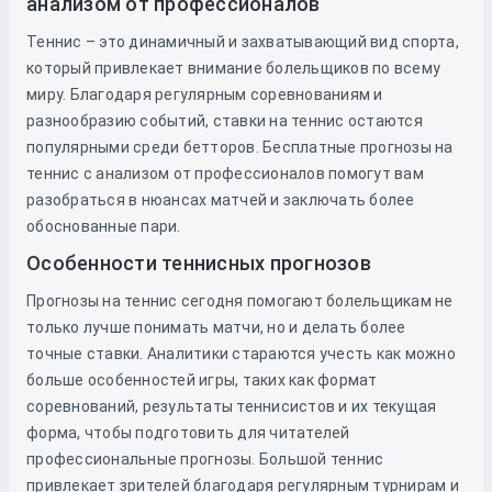
анализом от профессионалов
Теннис – это динамичный и захватывающий вид спорта,
который привлекает внимание болельщиков по всему
миру. Благодаря регулярным соревнованиям и
разнообразию событий, ставки на теннис остаются
популярными среди бетторов. Бесплатные прогнозы на
теннис с анализом от профессионалов помогут вам
разобраться в нюансах матчей и заключать более
обоснованные пари.
Особенности теннисных прогнозов
Прогнозы на теннис сегодня помогают болельщикам не
только лучше понимать матчи, но и делать более
точные ставки. Аналитики стараются учесть как можно
больше особенностей игры, таких как формат
соревнований, результаты теннисистов и их текущая
форма, чтобы подготовить для читателей
профессиональные прогнозы. Большой теннис
привлекает зрителей благодаря регулярным турнирам и