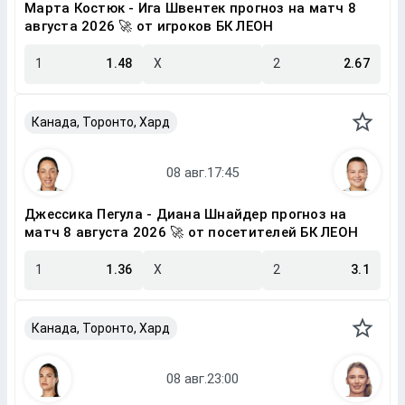
Марта Костюк - Ига Швентек прогноз на матч 8
августа 2026 🚀 от игроков БК ЛЕОН
1
1.48
X
2
2.67
Канада, Торонто, Хард
Джессика Пегула - Диана Шнайдер прогноз на
матч 8 августа 2026 🚀 от посетителей БК ЛЕОН
1
1.36
X
2
3.1
Канада, Торонто, Хард