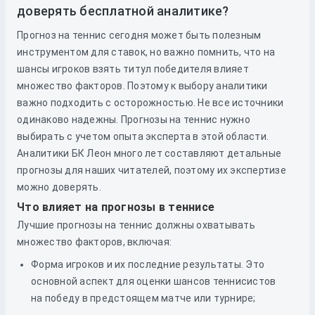
доверять бесплатной аналитике?
Прогноз на теннис сегодня может быть полезным
инструментом для ставок, но важно помнить, что на
шансы игроков взять титул победителя влияет
множество факторов. Поэтому к выбору аналитики
важно подходить с осторожностью. Не все источники
одинаково надежны. Прогнозы на теннис нужно
выбирать с учетом опыта эксперта в этой области.
Аналитики БК Леон много лет составляют детальные
прогнозы для наших читателей, поэтому их экспертизе
можно доверять.
Что влияет на прогнозы в теннисе
Лучшие прогнозы на теннис должны охватывать
множество факторов, включая:
Форма игроков и их последние результаты. Это
основной аспект для оценки шансов теннисистов
на победу в предстоящем матче или турнире;