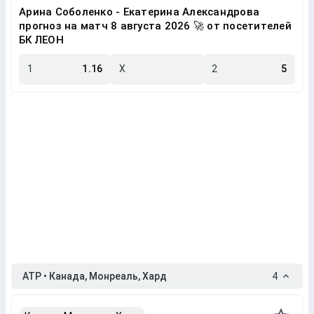
Арина Соболенко - Екатерина Александрова
прогноз на матч 8 августа 2026 🚀 от посетителей
БК ЛЕОН
1
1.16
X
2
5
ATP • Канада, Монреаль, Хард
4