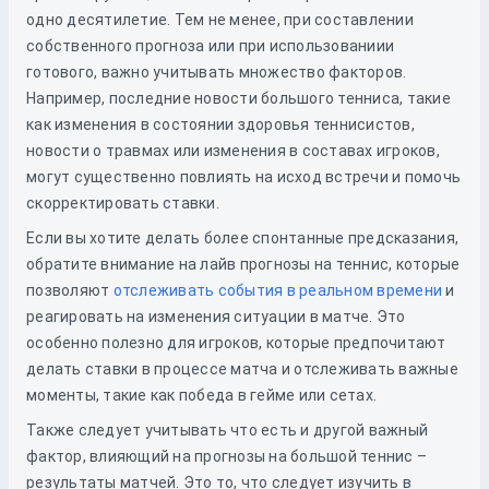
одно десятилетие. Тем не менее, при составлении
собственного прогноза или при использованиии
готового, важно учитывать множество факторов.
Например, последние новости большого тенниса, такие
как изменения в состоянии здоровья теннисистов,
новости о травмах или изменения в составах игроков,
могут существенно повлиять на исход встречи и помочь
скорректировать ставки.
Если вы хотите делать более спонтанные предсказания,
обратите внимание на лайв прогнозы на теннис, которые
позволяют
отслеживать события в реальном времени
и
реагировать на изменения ситуации в матче. Это
особенно полезно для игроков, которые предпочитают
делать ставки в процессе матча и отслеживать важные
моменты, такие как победа в гейме или сетах.
Также следует учитывать что есть и другой важный
фактор, влияющий на прогнозы на большой теннис –
результаты матчей. Это то, что следует изучить в