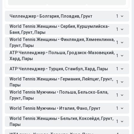
Челленджер • Болгария, Пловдив, Грунт
1
World Tennis Женщины • Сербия, Куршумлийска-
1
Баня, Грунт, Пары
World Tennis Женщины • Финляндия, Хямеенлинна,
1
Грунт, Пары
ATP Челленджер • Польша, Гродзиск-Мазовецкий,
1
Хард, Пары
ATP Челленджер • Турция, Стамбул, Хард, Пары
1
World Tennis Женщины • Германия, Лейпциг, Грунт,
1
Пары
World Tennis Мужчины • Польша, Бельско-Бяла,
1
Грунт, Пары
World Tennis Мужчины • Италия, Фано, Грунт
1
World Tennis Женщины • Бельгия, Коксейде, Грунт,
1
Пары