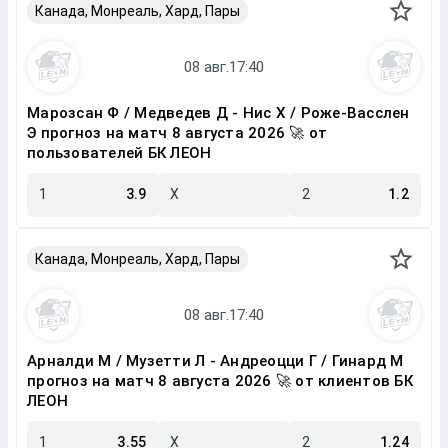
Канада, Монреаль, Хард, Пары
Марозсан Ф / Медведев Д - Нис Х / Роже-Васслен
Э прогноз на матч 8 августа 2026 🚀 от
пользователей БК ЛЕОН
1
3.9
X
2
1.2
Канада, Монреаль, Хард, Пары
Арналди М / Музетти Л - Андреоцци Г / Гинард М
прогноз на матч 8 августа 2026 🚀 от клиентов БК
ЛЕОН
1
3.55
X
2
1.24