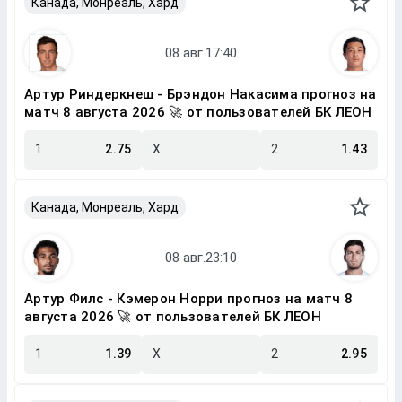
Канада, Монреаль, Хард
Артур Риндеркнеш - Брэндон Накасима прогноз на
матч 8 августа 2026 🚀 от пользователей БК ЛЕОН
1
2.75
X
2
1.43
Канада, Монреаль, Хард
Артур Филс - Кэмерон Норри прогноз на матч 8
августа 2026 🚀 от пользователей БК ЛЕОН
1
1.39
X
2
2.95