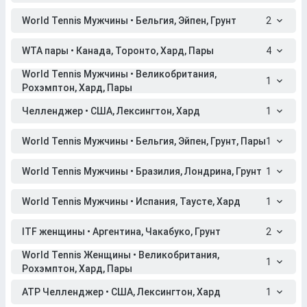
World Tennis Мужчины • Бельгия, Эйпен, Грунт
2
WTA пары • Канада, Торонто, Хард, Пары
4
World Tennis Мужчины • Великобритания,
1
Рохэмптон, Хард, Пары
Челленджер • США, Лексингтон, Хард
1
World Tennis Мужчины • Бельгия, Эйпен, Грунт, Пары
1
World Tennis Мужчины • Бразилия, Лондрина, Грунт
1
World Tennis Мужчины • Испания, Таусте, Хард
1
ITF женщины • Аргентина, Чакабуко, Грунт
2
World Tennis Женщины • Великобритания,
1
Рохэмптон, Хард, Пары
ATP Челленджер • США, Лексингтон, Хард
1