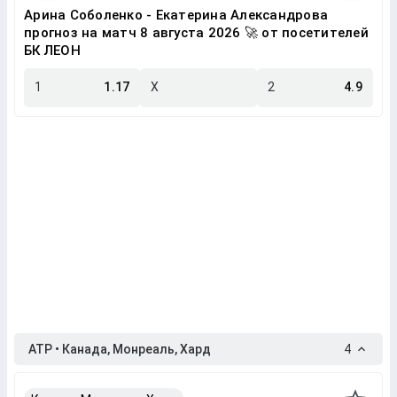
Арина Соболенко - Екатерина Александрова
прогноз на матч 8 августа 2026 🚀 от посетителей
БК ЛЕОН
1
1.17
X
2
4.9
ATP • Канада, Монреаль, Хард
4