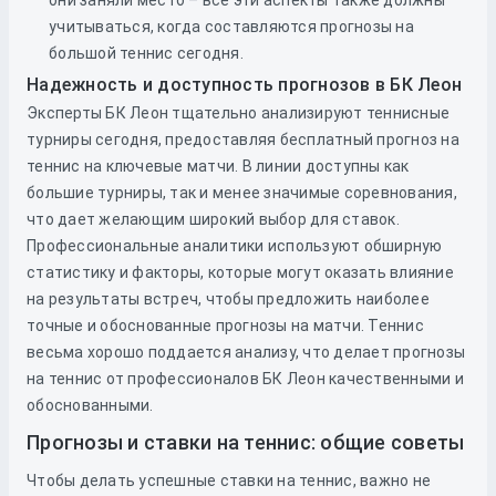
они заняли место – все эти аспекты также должны
учитываться, когда составляются прогнозы на
большой теннис сегодня.
Надежность и доступность прогнозов в БК Леон
Эксперты БК Леон тщательно анализируют теннисные
турниры сегодня, предоставляя бесплатный прогноз на
теннис на ключевые матчи. В линии доступны как
большие турниры, так и менее значимые соревнования,
что дает желающим широкий выбор для ставок.
Профессиональные аналитики используют обширную
статистику и факторы, которые могут оказать влияние
на результаты встреч, чтобы предложить наиболее
точные и обоснованные прогнозы на матчи. Теннис
весьма хорошо поддается анализу, что делает прогнозы
на теннис от профессионалов БК Леон качественными и
обоснованными.
Прогнозы и ставки на теннис: общие советы
Чтобы делать успешные ставки на теннис, важно не