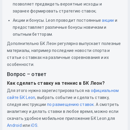
позволяет предвидеть вероятные исходы и
заранее формировать стратегию ставок;
Акции и бонусы. Leon проводит постоянные
акции
и
предоставляет различные бонусы новичкам и
опытным бетторам.
Дополнительно БК Леон регулярно выпускает полезные
материалы, например последние новости спорта и
статьи о ставках на различные соревнования и их
особенности.
Вопрос – ответ
Как сделать ставку на теннис в БК Леон?
Для этого нужно зарегистрироваться
на
официальном
сайте БК Leon
, выбрать событие и сделать ставку,
следуя инструкции
по размещению ставок
. А смотреть
аналитику и делать ставки в любое время, можно если
скачать удобное мобильное приложение БК Leon для
Android
или
iOS
.