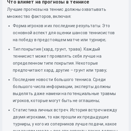
Что влияет на прогнозы в теннисе
Лучшие прогнозы на теннис должны охватывать
множество факторов, включая:
Форма игроков и их последние результаты. Это
основной аспект для оценки шансов теннисистов
на победу в предстоящем матче или турнире;
Тип покрытия (хард, грунт, трава). Каждый
теннисист может проявлять себя лучше на
определенном типе покрытия. Некоторые
предпочитают хард, другие – грунт или траву;
Последние новости большого тенниса. Среди
большого числа информации, эксперты должны
выделять даже намеки на потенциальные травмы
игроков, которые могут быть не оглашены;
Статистика личных встреч. История встреч между
двумя игроками, то как прошли их предыдущие
турниры, у кого из соперников лучше подачи, какое