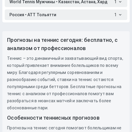
World Tennis Мужчины • Казахстан, Астана, Хард
1
Россия • АТТ Тольятти
1
Прогнозы на теннис сегодня: бесплатно, с
анализом от профессионалов
Теннис – это динамичный и захватывающий вид спорта,
который привлекает внимание болельщиков по всему
миру. Благодаря регулярным соревнованиям и
разнообразию событий, ставки на теннис остаются
популярными среди бетторов. Бесплатные прогнозы на
теннис с анализом от профессионалов помогут вам
разобраться в нюансах матчей и заключать более
обоснованные пари.
Особенности теннисных прогнозов
Прогнозы на теннис сегодня помогают болельщикам не