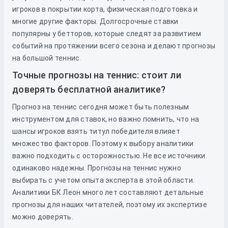
игроков в покрытии корта, физическая подготовка и
многие другие факторы. Долгосрочные ставки
популярны у бетторов, которые следят за развитием
событий на протяжении всего сезона и делают прогнозы
на большой теннис.
Точные прогнозы на теннис: стоит ли
доверять бесплатной аналитике?
Прогноз на теннис сегодня может быть полезным
инструментом для ставок, но важно помнить, что на
шансы игроков взять титул победителя влияет
множество факторов. Поэтому к выбору аналитики
важно подходить с осторожностью. Не все источники
одинаково надежны. Прогнозы на теннис нужно
выбирать с учетом опыта эксперта в этой области.
Аналитики БК Леон много лет составляют детальные
прогнозы для наших читателей, поэтому их экспертизе
можно доверять.