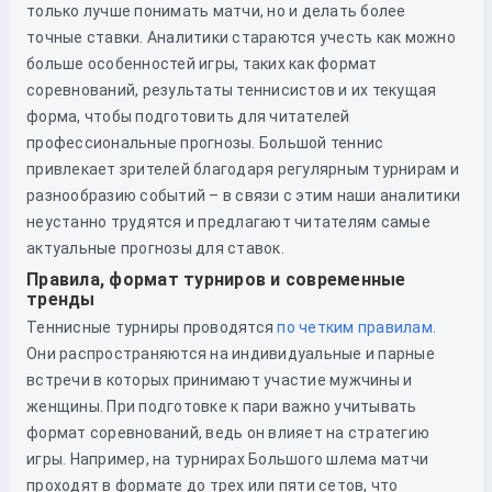
только лучше понимать матчи, но и делать более
точные ставки. Аналитики стараются учесть как можно
больше особенностей игры, таких как формат
соревнований, результаты теннисистов и их текущая
форма, чтобы подготовить для читателей
профессиональные прогнозы. Большой теннис
привлекает зрителей благодаря регулярным турнирам и
разнообразию событий – в связи с этим наши аналитики
неустанно трудятся и предлагают читателям самые
актуальные прогнозы для ставок.
Правила, формат турниров и современные
тренды
Теннисные турниры проводятся
по четким правилам
.
Они распространяются на индивидуальные и парные
встречи в которых принимают участие мужчины и
женщины. При подготовке к пари важно учитывать
формат соревнований, ведь он влияет на стратегию
игры. Например, на турнирах Большого шлема матчи
проходят в формате до трех или пяти сетов, что