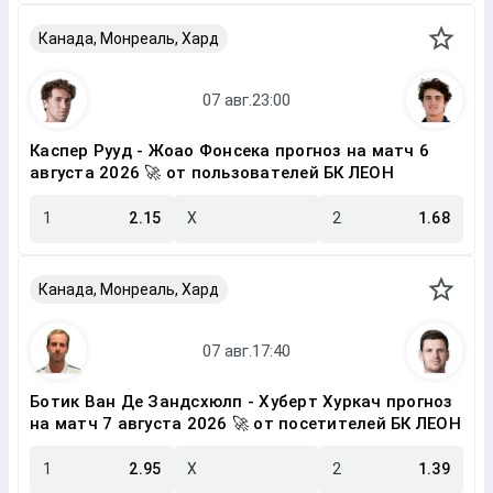
Канада, Монреаль, Хард
Каспер Рууд - Жоао Фонсека прогноз на матч 6
августа 2026 🚀 от пользователей БК ЛЕОН
1
2.15
X
2
1.68
Канада, Монреаль, Хард
Ботик Ван Де Зандсхюлп - Хуберт Хуркач прогноз
на матч 7 августа 2026 🚀 от посетителей БК ЛЕОН
1
2.95
X
2
1.39