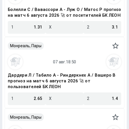
Болелли С / Вавассори А - Луж О / Матос Р прогноз
на матч 6 августа 2026 🚀 от посетителей БК ЛЕОН
1
1.31
X
2
3.1
Монреаль, Пары
Дардери Л / Табило А - Риндеркнех А / Вашеро В
прогноз на матч 6 августа 2026 🚀 от
пользователей БК ЛЕОН
1
2.65
X
2
1.4
Монреаль, Пары