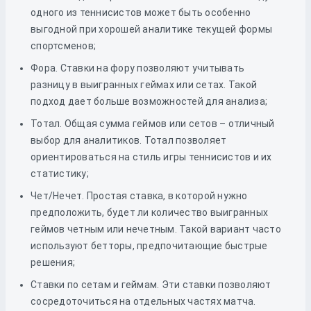
одного из теннисистов может быть особенно
выгодной при хорошей аналитике текущей формы
спортсменов;
Фора. Ставки на фору позволяют учитывать
разницу в выигранных геймах или сетах. Такой
подход дает больше возможностей для анализа;
Тотал. Общая сумма геймов или сетов – отличный
выбор для аналитиков. Тотал позволяет
ориентироваться на стиль игры теннисистов и их
статистику;
Чет/Нечет. Простая ставка, в которой нужно
предположить, будет ли количество выигранных
геймов четным или нечетным. Такой вариант часто
используют бетторы, предпочитающие быстрые
решения;
Ставки по сетам и геймам. Эти ставки позволяют
сосредоточиться на отдельных частях матча.