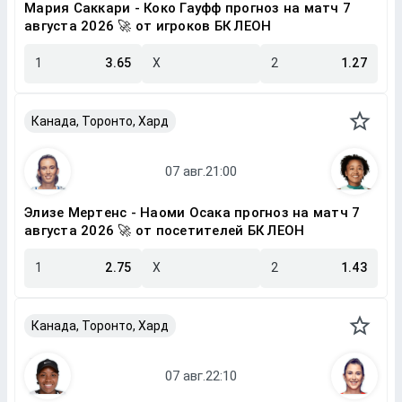
Мария Саккари - Коко Гауфф прогноз на матч 7
августа 2026 🚀 от игроков БК ЛЕОН
1
3.65
X
2
1.27
Канада, Торонто, Хард
Элизе Мертенс - Наоми Осака прогноз на матч 7
августа 2026 🚀 от посетителей БК ЛЕОН
1
2.75
X
2
1.43
Канада, Торонто, Хард