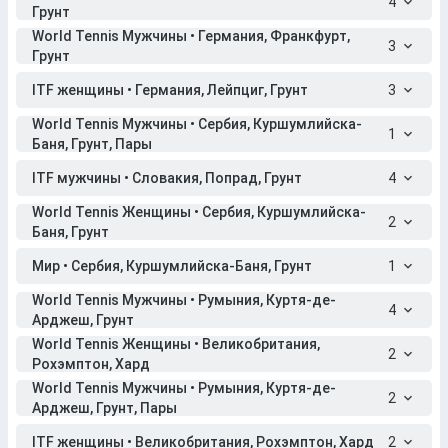
4
Грунт
World Tennis Мужчины • Германия, Франкфурт,
3
Грунт
ITF женщины • Германия, Лейпциг, Грунт
3
World Tennis Мужчины • Сербия, Куршумлийска-
1
Баня, Грунт, Пары
ITF мужчины • Словакия, Попрад, Грунт
4
World Tennis Женщины • Сербия, Куршумлийска-
2
Баня, Грунт
Мир • Сербия, Куршумлийска-Баня, Грунт
1
World Tennis Мужчины • Румыния, Куртя-де-
4
Арджеш, Грунт
World Tennis Женщины • Великобритания,
2
Рохэмптон, Хард
World Tennis Мужчины • Румыния, Куртя-де-
2
Арджеш, Грунт, Пары
ITF женщины • Великобритания, Рохэмптон, Хард
2