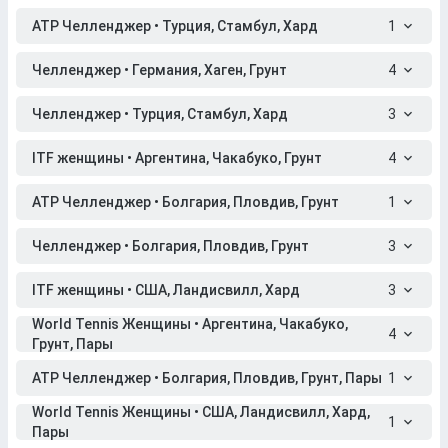
ATP Челленджер • Турция, Стамбул, Хард
1
Челленджер • Германия, Хаген, Грунт
4
Челленджер • Турция, Стамбул, Хард
3
ITF женщины • Аргентина, Чакабуко, Грунт
4
ATP Челленджер • Болгария, Пловдив, Грунт
1
Челленджер • Болгария, Пловдив, Грунт
3
ITF женщины • США, Ландисвилл, Хард
3
World Tennis Женщины • Аргентина, Чакабуко,
4
Грунт, Пары
ATP Челленджер • Болгария, Пловдив, Грунт, Пары
1
World Tennis Женщины • США, Ландисвилл, Хард,
1
Пары