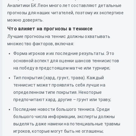
Аналитики БК Леон много лет составляют детальные
прогнозы для наших читателей, поэтому их экспертизе
можно доверять.
Что влияет на прогнозы в теннисе
Лучшие прогнозы на теннис должны охватывать
множество факторов, включая:
Форма игроков и их последние результаты. Это
основной аспект для оценки шансов теннисистов
на победу в предстоящем матче или турнире;
Тип покрытия (хард, грунт, трава). Каждый
теннисист может проявлять себя лучше на
определенном типе покрытия. Некоторые
предпочитают хард, другие – грунт или траву;
Последние новости большого тенниса. Среди
большого числа информации, эксперты должны
выделять даже намеки на потенциальные травмы
игроков, которые могут быть не оглашены;