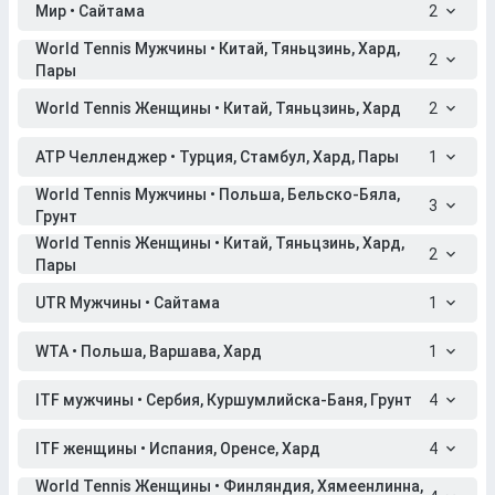
Мир • Сайтама
2
World Tennis Мужчины • Китай, Тяньцзинь, Хард,
2
Пары
World Tennis Женщины • Китай, Тяньцзинь, Хард
2
ATP Челленджер • Турция, Стамбул, Хард, Пары
1
World Tennis Мужчины • Польша, Бельско-Бяла,
3
Грунт
World Tennis Женщины • Китай, Тяньцзинь, Хард,
2
Пары
UTR Мужчины • Сайтама
1
WTA • Польша, Варшава, Хард
1
ITF мужчины • Сербия, Куршумлийска-Баня, Грунт
4
ITF женщины • Испания, Оренсе, Хард
4
World Tennis Женщины • Финляндия, Хямеенлинна,