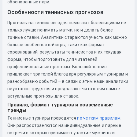
обоснованные пари.
Особенности теннисных прогнозов
Прогнозы на теннис сегодня помогают болельщикам не
только лучше понимать матчи, но и делать более
точные ставки. Аналитики стараются учесть как можно
больше особенностей игры, таких как формат
соревнований, результаты теннисистов и их текущая
форма, чтобы подготовить для читателей
профессиональные прогнозы. Большой теннис
привлекает зрителей благодаря регулярным турнирам и
разнообразию событий – в связи с этим наши аналитики
неустанно трудятся и предлагают читателям самые
актуальные прогнозы для ставок.
Правила, формат турниров и современные
тренды
Теннисные турниры проводятся
по четким правилам
.
Они распространяются на индивидуальные и парные
встречи в которых принимают участие мужчины и