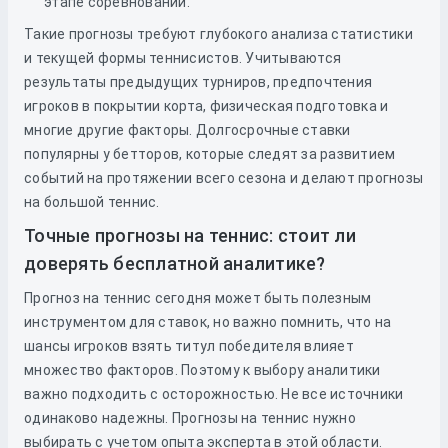
этапе соревнований.
Такие прогнозы требуют глубокого анализа статистики
и текущей формы теннисистов. Учитываются
результаты предыдущих турниров, предпочтения
игроков в покрытии корта, физическая подготовка и
многие другие факторы. Долгосрочные ставки
популярны у бетторов, которые следят за развитием
событий на протяжении всего сезона и делают прогнозы
на большой теннис.
Точные прогнозы на теннис: стоит ли
доверять бесплатной аналитике?
Прогноз на теннис сегодня может быть полезным
инструментом для ставок, но важно помнить, что на
шансы игроков взять титул победителя влияет
множество факторов. Поэтому к выбору аналитики
важно подходить с осторожностью. Не все источники
одинаково надежны. Прогнозы на теннис нужно
выбирать с учетом опыта эксперта в этой области.