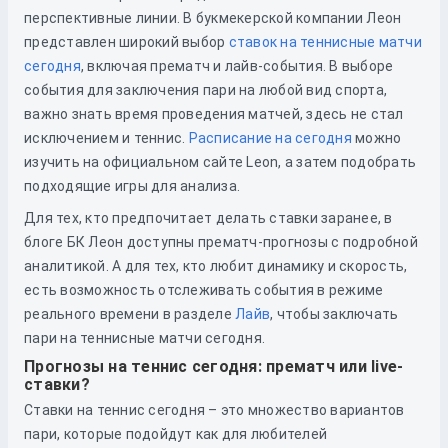
перспективные линии. В букмекерской компании Леон
представлен широкий выбор
ставок на теннисные матчи
сегодня
, включая прематч и лайв-события. В выборе
события для заключения пари на любой вид спорта,
важно знать время проведения матчей, здесь не стал
исключением и теннис.
Расписание на сегодня
можно
изучить
на официальном сайте Leon, а затем подобрать
подходящие игры для анализа.
Для тех, кто предпочитает делать ставки заранее, в
блоге БК Леон доступны прематч-прогнозы с подробной
аналитикой. А для тех, кто любит динамику и скорость,
есть возможность отслеживать события в режиме
реального времени в разделе
Лайв
, чтобы заключать
пари на теннисные матчи сегодня.
Прогнозы на теннис сегодня: прематч или live-
ставки?
Ставки на теннис сегодня – это множество вариантов
пари, которые подойдут как для любителей