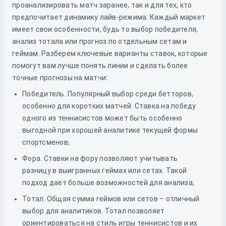
проанализировать матч заранее, так и для тех, кто
предпочитает динамику лайв-режима. Каждый маркет
имеет свои особенности, будь то выбор победителя,
анализ тотала или прогноз по отдельным сетам и
геймам. Разберем ключевые варианты ставок, которые
помогут вам лучше понять линии и сделать более
точные прогнозы на матчи:
Победитель. Популярный выбор среди бетторов,
особенно для коротких матчей. Ставка на победу
одного из теннисистов может быть особенно
выгодной при хорошей аналитике текущей формы
спортсменов;
Фора. Ставки на фору позволяют учитывать
разницу в выигранных геймах или сетах. Такой
подход дает больше возможностей для анализа;
Тотал. Общая сумма геймов или сетов – отличный
выбор для аналитиков. Тотал позволяет
ориентироваться на стиль игры теннисистов и их