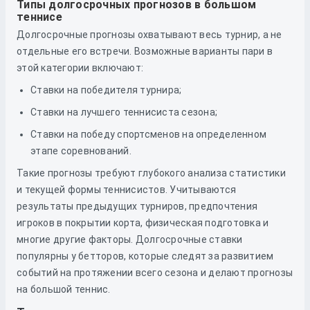
Типы долгосрочных прогнозов в большом
теннисе
Долгосрочные прогнозы охватывают весь турнир, а не
отдельные его встречи. Возможные варианты пари в
этой категории включают:
Ставки на победителя турнира;
Ставки на лучшего теннисиста сезона;
Ставки на победу спортсменов на определенном
этапе соревнований.
Такие прогнозы требуют глубокого анализа статистики
и текущей формы теннисистов. Учитываются
результаты предыдущих турниров, предпочтения
игроков в покрытии корта, физическая подготовка и
многие другие факторы. Долгосрочные ставки
популярны у бетторов, которые следят за развитием
событий на протяжении всего сезона и делают прогнозы
на большой теннис.