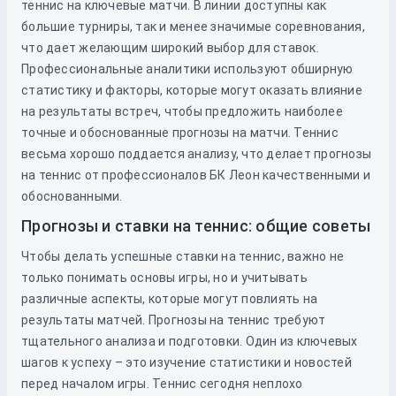
теннис на ключевые матчи. В линии доступны как
большие турниры, так и менее значимые соревнования,
что дает желающим широкий выбор для ставок.
Профессиональные аналитики используют обширную
статистику и факторы, которые могут оказать влияние
на результаты встреч, чтобы предложить наиболее
точные и обоснованные прогнозы на матчи. Теннис
весьма хорошо поддается анализу, что делает прогнозы
на теннис от профессионалов БК Леон качественными и
обоснованными.
Прогнозы и ставки на теннис: общие советы
Чтобы делать успешные ставки на теннис, важно не
только понимать основы игры, но и учитывать
различные аспекты, которые могут повлиять на
результаты матчей. Прогнозы на теннис требуют
тщательного анализа и подготовки. Один из ключевых
шагов к успеху – это изучение статистики и новостей
перед началом игры. Теннис сегодня неплохо