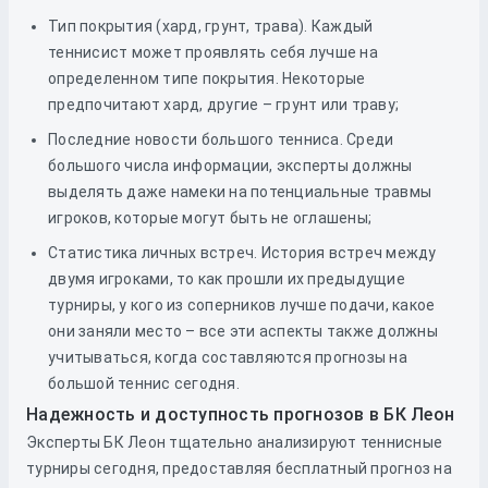
Тип покрытия (хард, грунт, трава). Каждый
теннисист может проявлять себя лучше на
определенном типе покрытия. Некоторые
предпочитают хард, другие – грунт или траву;
Последние новости большого тенниса. Среди
большого числа информации, эксперты должны
выделять даже намеки на потенциальные травмы
игроков, которые могут быть не оглашены;
Статистика личных встреч. История встреч между
двумя игроками, то как прошли их предыдущие
турниры, у кого из соперников лучше подачи, какое
они заняли место – все эти аспекты также должны
учитываться, когда составляются прогнозы на
большой теннис сегодня.
Надежность и доступность прогнозов в БК Леон
Эксперты БК Леон тщательно анализируют теннисные
турниры сегодня, предоставляя бесплатный прогноз на