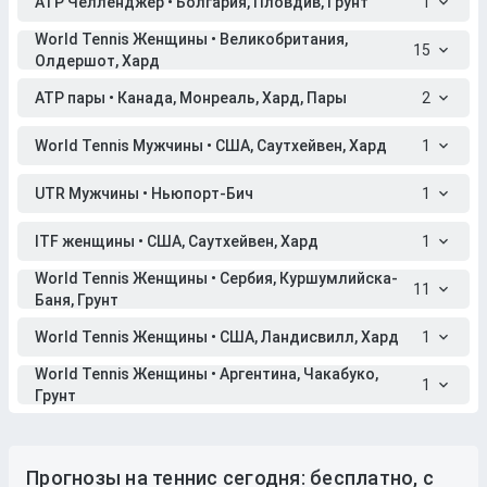
ATP Челленджер • Болгария, Пловдив, Грунт
1
World Tennis Женщины • Великобритания,
15
Олдершот, Хард
ATP пары • Канада, Монреаль, Хард, Пары
2
World Tennis Мужчины • США, Саутхейвен, Хард
1
UTR Мужчины • Ньюпорт-Бич
1
ITF женщины • США, Саутхейвен, Хард
1
World Tennis Женщины • Сербия, Куршумлийска-
11
Баня, Грунт
World Tennis Женщины • США, Ландисвилл, Хард
1
World Tennis Женщины • Аргентина, Чакабуко,
1
Грунт
Прогнозы на теннис сегодня: бесплатно, с