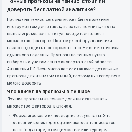
Точные прогнозы на теннис: стоит ли
доверять бесплатной аналитике?
Прогноз на теннис сегодня может быть полезным
инструментом для ставок, но важно помнить, что на
шансы игроков взять титул победителя влияет
множество факторов. Поэтому к выбору аналитики
важно подходить с осторожностью. Не все источники
одинаково надежны. Прогнозы на теннис нужно
выбирать с учетом опыта эксперта в этой области.
Аналитики БК Леон много лет составляют детальные
прогнозы для наших читателей, поэтому их экспертизе
можно доверять.
Что влияет на прогнозы в теннисе
Лучшие прогнозы на теннис должны охватывать
множество факторов, включая:
Форма игроков и их последние результаты. Это
основной аспект для оценки шансов теннисистов
на победу в предстоящем матче или турнире;