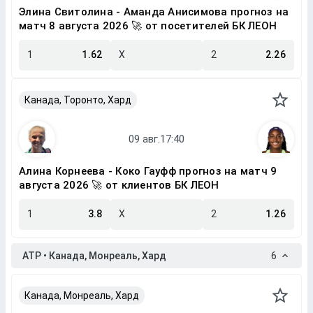
Элина Свитолина - Аманда Анисимова прогноз на
матч 8 августа 2026 🚀 от посетителей БК ЛЕОН
1
1.62
X
2
2.26
Канада, Торонто, Хард
Алина Корнеева - Коко Гауфф прогноз на матч 9
августа 2026 🚀 от клиентов БК ЛЕОН
1
3.8
X
2
1.26
ATP • Канада, Монреаль, Хард
6
Канада, Монреаль, Хард