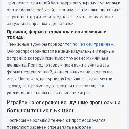
привлекает зрителей благодаря регулярным турнирам и
разнообразию событий – в связи с этим наши аналитики
неустанно трудятся и предлагают читателям самые
актуальные прогнозы для ставок.
Правила, формат турниров и современные
тренды
Теннисные турниры проводятся
по четким правилам
.
Они распространяются на индивидуальные и парные
встречи в которых принимают участие мужчины и
женщины. При подготовке к пари важно учитывать
формат соревнований, ведь он влияет на стратегию
игры. Например, на турнирах Большого шлема матчи
проходят в формате до трех или пяти сетов, что
увеличивает шансы на затягивание игры.
Играйте на опережение: лучшие прогнозы на
большой теннис в БК Леон
Прогнозы на большой теннис от профессионалов
позволяют заранее определить наиболее