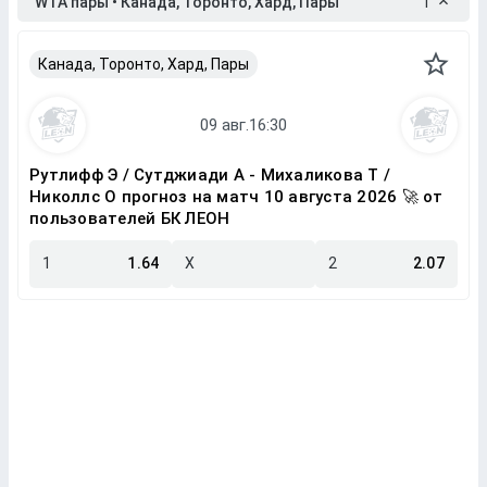
WTA пары • Канада, Торонто, Хард, Пары
1
Канада, Торонто, Хард, Пары
Рутлифф Э / Сутджиади А - Михаликова Т /
Николлс О прогноз на матч 10 августа 2026 🚀 от
пользователей БК ЛЕОН
1
1.64
X
2
2.07