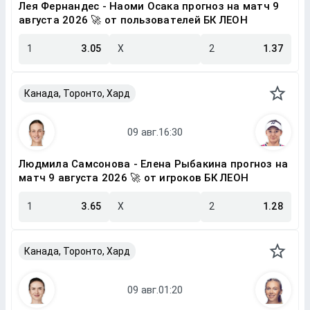
Лея Фернандес - Наоми Осака прогноз на матч 9
августа 2026 🚀 от пользователей БК ЛЕОН
1
3.05
X
2
1.37
Канада, Торонто, Хард
Людмила Самсонова - Елена Рыбакина прогноз на
матч 9 августа 2026 🚀 от игроков БК ЛЕОН
1
3.65
X
2
1.28
Канада, Торонто, Хард