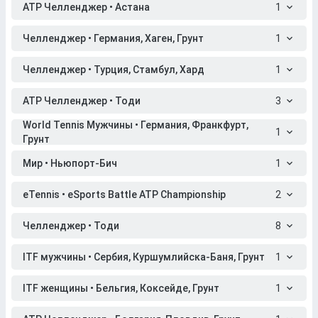
ATP Челленджер • Астана
1
Челленджер • Германия, Хаген, Грунт
1
Челленджер • Турция, Стамбул, Хард
1
ATP Челленджер • Тоди
3
World Tennis Мужчины • Германия, Франкфурт,
1
Грунт
Мир • Ньюпорт-Бич
1
eTennis • eSports Battle ATP Championship
2
Челленджер • Тоди
8
ITF мужчины • Сербия, Куршумлийска-Баня, Грунт
1
ITF женщины • Бельгия, Коксейде, Грунт
1