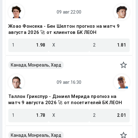
Жоао Фонсека - Бен Шелтон прогноз на матч 9
августа 2026 🚀 от клиентов БК ЛЕОН
1
1.98
X
2
1.81
Канада, Монреаль, Хард
Таллон Грикспур - Дэниел Мерида прогноз на
матч 9 августа 2026 🚀 от посетителей БК ЛЕОН
1
1.78
X
2
2.01
Канада, Монреаль, Хард