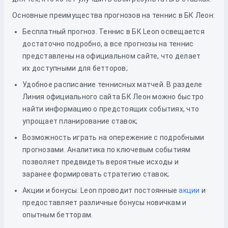
Основные преимущества прогнозов на теннис в БК Леон:
Бесплатный прогноз. Теннис в БК Leon освещается
достаточно подробно, а все прогнозы на теннис
представлены на официальном сайте, что делает
их доступными для бетторов;
Удобное расписание теннисных матчей. В разделе
Линия официального сайта БК Леон можно быстро
найти информацию о предстоящих событиях, что
упрощает планирование ставок;
Возможность играть на опережение с подробными
прогнозами. Аналитика по ключевым событиям
позволяет предвидеть вероятные исходы и
заранее формировать стратегию ставок;
Акции и бонусы. Leon проводит постоянные
акции
и
предоставляет различные бонусы новичкам и
опытным бетторам.