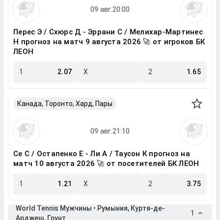
Перес Э / Схюрс Д - Эррани С / Мелихар-Мартинес
Н прогноз на матч 9 августа 2026 🚀 от игроков БК
ЛЕОН
1
2.07
X
2
1.65
Канада, Торонто, Хард, Пары
Се С / Остапенко Е - Ли А / Таусон К прогноз на
матч 10 августа 2026 🚀 от посетителей БК ЛЕОН
1
1.21
X
2
3.75
World Tennis Мужчины • Румыния, Куртя-де-
1
Арджеш, Грунт