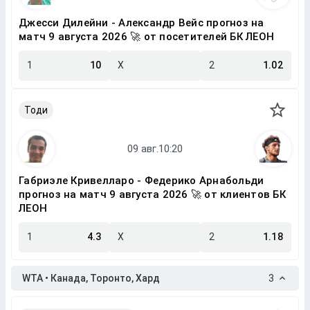
Джесси Дилейни - Александр Вейс прогноз на
матч 9 августа 2026 🚀 от посетителей БК ЛЕОН
1
10
X
2
1.02
Тоди
Габриэле Кривелларо - Федерико Арнабольди
прогноз на матч 9 августа 2026 🚀 от клиентов БК
ЛЕОН
1
4.3
X
2
1.18
WTA • Канада, Торонто, Хард
3