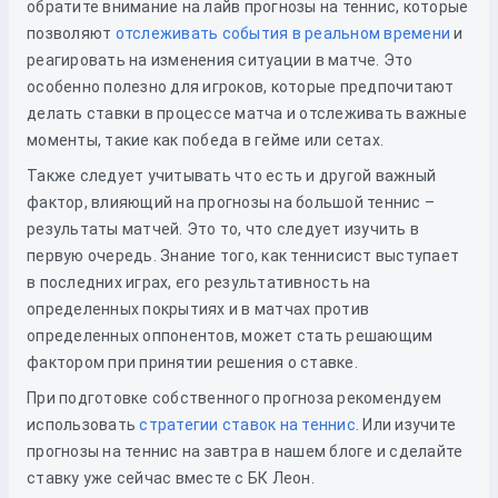
обратите внимание на лайв прогнозы на теннис, которые
позволяют
отслеживать события в реальном времени
и
реагировать на изменения ситуации в матче. Это
особенно полезно для игроков, которые предпочитают
делать ставки в процессе матча и отслеживать важные
моменты, такие как победа в гейме или сетах.
Также следует учитывать что есть и другой важный
фактор, влияющий на прогнозы на большой теннис –
результаты матчей. Это то, что следует изучить в
первую очередь. Знание того, как теннисист выступает
в последних играх, его результативность на
определенных покрытиях и в матчах против
определенных оппонентов, может стать решающим
фактором при принятии решения о ставке.
При подготовке собственного прогноза рекомендуем
использовать
стратегии ставок на теннис
. Или изучите
прогнозы на теннис на завтра в нашем блоге и сделайте
ставку уже сейчас вместе с БК Леон.