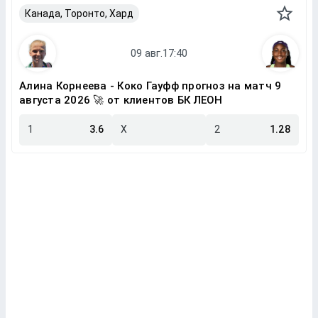
Канада, Торонто, Хард
Алина Корнеева - Коко Гауфф прогноз на матч 9
августа 2026 🚀 от клиентов БК ЛЕОН
1
3.6
X
2
1.28