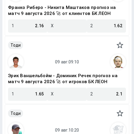
Франко Риберо - Никита Маштаков прогноз на
матч 9 августа 2026 🚀 от клиентов БК ЛЕОН
1
2.16
X
2
1.62
Тоди
Эрик Ваншельбойм - Доминик Речек прогноз на
матч 9 августа 2026 🚀 от игроков БК ЛЕОН
1
1.65
X
2
2.1
Тоди