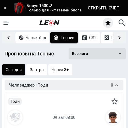
Бонус 1500 ₽
ОТКРЫТЬ СЧЕТ
Только для читателей блога
Хоккей
Баскетбол
Теннис
CS2
DOTA 2
Прогнозы на Теннис
Все лиги
Сегодня
Завтра
Через 3+
Челленджер • Тоди
8
Тоди