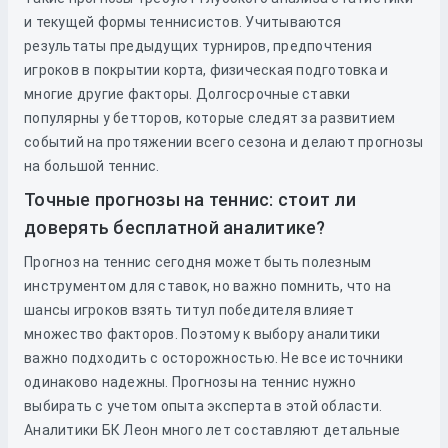
и текущей формы теннисистов. Учитываются
результаты предыдущих турниров, предпочтения
игроков в покрытии корта, физическая подготовка и
многие другие факторы. Долгосрочные ставки
популярны у бетторов, которые следят за развитием
событий на протяжении всего сезона и делают прогнозы
на большой теннис.
Точные прогнозы на теннис: стоит ли
доверять бесплатной аналитике?
Прогноз на теннис сегодня может быть полезным
инструментом для ставок, но важно помнить, что на
шансы игроков взять титул победителя влияет
множество факторов. Поэтому к выбору аналитики
важно подходить с осторожностью. Не все источники
одинаково надежны. Прогнозы на теннис нужно
выбирать с учетом опыта эксперта в этой области.
Аналитики БК Леон много лет составляют детальные