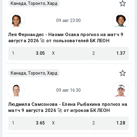
Канада, Торонто, Хард
Лея Фернандес - Наоми Осака прогноз на матч 9
августа 2026 🚀 от пользователей БК ЛЕОН
1
3.05
X
2
1.37
Канада, Торонто, Хард
Людмила Самсонова - Елена Рыбакина прогноз на
матч 9 августа 2026 🚀 от игроков БК ЛЕОН
1
3.65
X
2
1.28