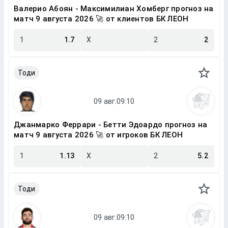
Валерио Абоян - Максимилиан Хомберг прогноз на
матч 9 августа 2026 🚀 от клиентов БК ЛЕОН
1
1.7
X
2
2
Тоди
Джанмарко Феррари - Бетти Эдоардо прогноз на
матч 9 августа 2026 🚀 от игроков БК ЛЕОН
1
1.13
X
2
5.2
Тоди