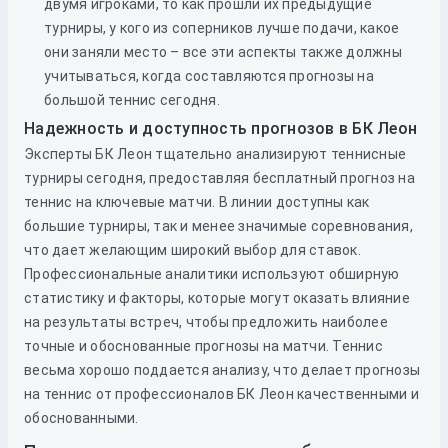
двумя игроками, то как прошли их предыдущие
турниры, у кого из соперников лучше подачи, какое
они заняли место – все эти аспекты также должны
учитываться, когда составляются прогнозы на
большой теннис сегодня.
Надежность и доступность прогнозов в БК Леон
Эксперты БК Леон тщательно анализируют теннисные
турниры сегодня, предоставляя бесплатный прогноз на
теннис на ключевые матчи. В линии доступны как
большие турниры, так и менее значимые соревнования,
что дает желающим широкий выбор для ставок.
Профессиональные аналитики используют обширную
статистику и факторы, которые могут оказать влияние
на результаты встреч, чтобы предложить наиболее
точные и обоснованные прогнозы на матчи. Теннис
весьма хорошо поддается анализу, что делает прогнозы
на теннис от профессионалов БК Леон качественными и
обоснованными.