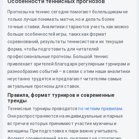
Особенности теннисных прогнозов
Прогнозы на теннис сегодня помогают болельщикам не
только лучше понимать матчи, но и делать более
точные ставки. Аналитики стараются учесть как можно
больше особенностей игры, таких как формат
соревнований, результаты теннисистов и их текущая
форма, чтобы подготовить для читателей
профессиональные прогнозы. Большой теннис
привлекает зрителей благодаря регулярным турнирам и
разнообразию событий – в связи с этим наши аналитики
неустанно трудятся и предлагают читателям самые
актуальные прогнозы для ставок.
Правила, формат турниров и современные
тренды
Теннисные турниры проводятся
по четким правилам
.
Они распространяются на индивидуальные и парные
встречи в которых принимают участие мужчины и
женщины. При подготовке к пари важно учитывать
формат соревнований, ведь он влияет на стратегию