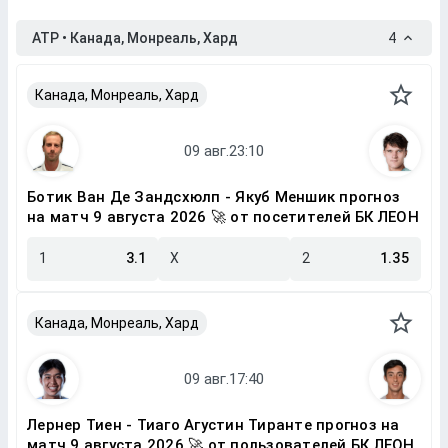
ATP • Канада, Монреаль, Хард
4
Канада, Монреаль, Хард
Ботик Ван Де Зандсхюлп - Якуб Меншик прогноз
на матч 9 августа 2026 🚀 от посетителей БК ЛЕОН
1
3.1
X
2
1.35
Канада, Монреаль, Хард
Лернер Тиен - Тиаго Агустин Тиранте прогноз на
матч 9 августа 2026 🚀 от пользователей БК ЛЕОН