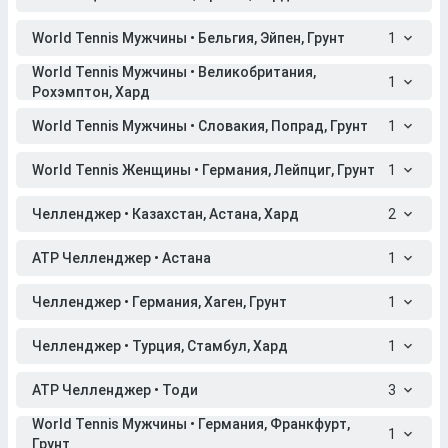
World Tennis Мужчины • Бельгия, Эйпен, Грунт
1
World Tennis Мужчины • Великобритания,
1
Рохэмптон, Хард
World Tennis Мужчины • Словакия, Попрад, Грунт
1
World Tennis Женщины • Германия, Лейпциг, Грунт
1
Челленджер • Казахстан, Астана, Хард
2
ATP Челленджер • Астана
1
Челленджер • Германия, Хаген, Грунт
1
Челленджер • Турция, Стамбул, Хард
1
ATP Челленджер • Тоди
3
World Tennis Мужчины • Германия, Франкфурт,
1
Грунт