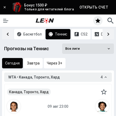
Бонус 1500 ₽
ОТКРЫТЬ СЧЕТ
Только для читателей блога
Хоккей
Баскетбол
Теннис
CS2
DOTA 2
Прогнозы на Теннис
Все лиги
Сегодня
Завтра
Через 3+
WTA • Канада, Торонто, Хард
4
Канада, Торонто, Хард