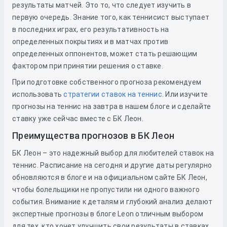
результаты матчей. Это то, что следует изучить в
первую очередь. Знание того, как теннисист выступает
в последних играх, его результативность на
определенных покрытиях и в матчах против
определенных оппонентов, может стать решающим
фактором при принятии решения о ставке.
При подготовке собственного прогноза рекомендуем
использовать
стратегии ставок на теннис
. Или изучите
прогнозы на теннис на завтра в нашем блоге и сделайте
ставку уже сейчас вместе с БК Леон.
Преимущества прогнозов в БК Леон
БК Леон – это надежный выбор для любителей ставок на
теннис. Расписание на сегодня и другие даты регулярно
обновляются в блоге и на официальном сайте БК Леон,
чтобы болельщики не пропустили ни одного важного
события. Внимание к деталям и глубокий анализ делают
экспертные прогнозы в блоге Leon отличным выбором
для тех, кто хочет улучшить свои результаты в ставках.