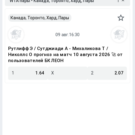
WTA пары • Канада, Торонто, Хард, Пары
1
Канада, Торонто, Хард, Пары
Рутлифф Э / Сутджиади А - Михаликова Т /
Николлс О прогноз на матч 10 августа 2026 🚀 от
пользователей БК ЛЕОН
1
1.64
X
2
2.07