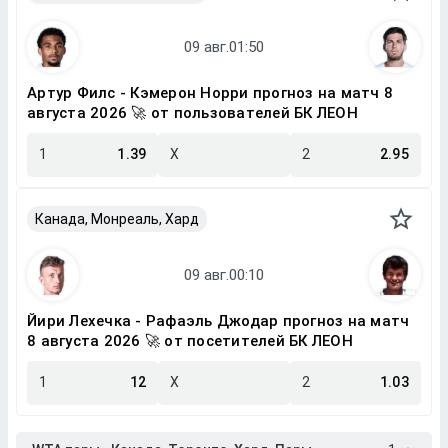
Артур Филс - Кэмерон Норри прогноз на матч 8
августа 2026 🚀 от пользователей БК ЛЕОН
1
1.39
X
2
2.95
Канада, Монреаль, Хард
Йири Лехечка - Рафаэль Джодар прогноз на матч
8 августа 2026 🚀 от посетителей БК ЛЕОН
1
12
X
2
1.03