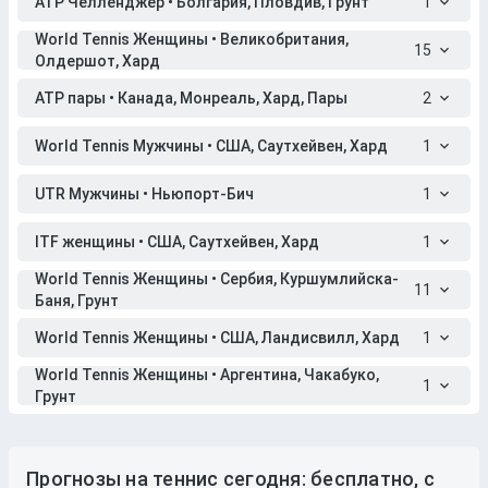
ATP Челленджер • Болгария, Пловдив, Грунт
1
World Tennis Женщины • Великобритания,
15
Олдершот, Хард
ATP пары • Канада, Монреаль, Хард, Пары
2
World Tennis Мужчины • США, Саутхейвен, Хард
1
UTR Мужчины • Ньюпорт-Бич
1
ITF женщины • США, Саутхейвен, Хард
1
World Tennis Женщины • Сербия, Куршумлийска-
11
Баня, Грунт
World Tennis Женщины • США, Ландисвилл, Хард
1
World Tennis Женщины • Аргентина, Чакабуко,
1
Грунт
Прогнозы на теннис сегодня: бесплатно, с