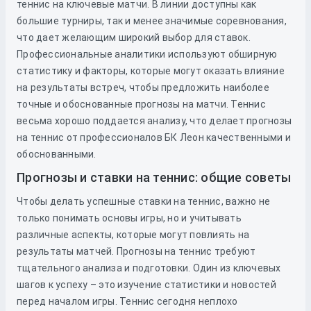
теннис на ключевые матчи. В линии доступны как
большие турниры, так и менее значимые соревнования,
что дает желающим широкий выбор для ставок.
Профессиональные аналитики используют обширную
статистику и факторы, которые могут оказать влияние
на результаты встреч, чтобы предложить наиболее
точные и обоснованные прогнозы на матчи. Теннис
весьма хорошо поддается анализу, что делает прогнозы
на теннис от профессионалов БК Леон качественными и
обоснованными.
Прогнозы и ставки на теннис: общие советы
Чтобы делать успешные ставки на теннис, важно не
только понимать основы игры, но и учитывать
различные аспекты, которые могут повлиять на
результаты матчей. Прогнозы на теннис требуют
тщательного анализа и подготовки. Один из ключевых
шагов к успеху – это изучение статистики и новостей
перед началом игры. Теннис сегодня неплохо