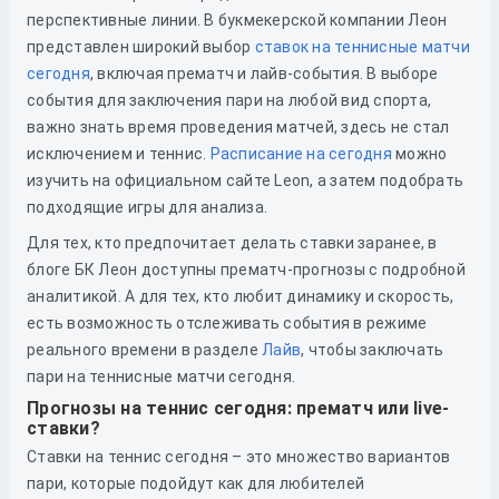
перспективные линии. В букмекерской компании Леон
представлен широкий выбор
ставок на теннисные матчи
сегодня
, включая прематч и лайв-события. В выборе
события для заключения пари на любой вид спорта,
важно знать время проведения матчей, здесь не стал
исключением и теннис.
Расписание на сегодня
можно
изучить
на официальном сайте Leon, а затем подобрать
подходящие игры для анализа.
Для тех, кто предпочитает делать ставки заранее, в
блоге БК Леон доступны прематч-прогнозы с подробной
аналитикой. А для тех, кто любит динамику и скорость,
есть возможность отслеживать события в режиме
реального времени в разделе
Лайв
, чтобы заключать
пари на теннисные матчи сегодня.
Прогнозы на теннис сегодня: прематч или live-
ставки?
Ставки на теннис сегодня – это множество вариантов
пари, которые подойдут как для любителей