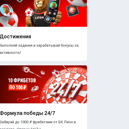
Достижения
Выполняй задания и зарабатывай бонусы за
активность!
Формула победы 24/7
Забирай до 1000 ₽ фрибетами от БК Леон в