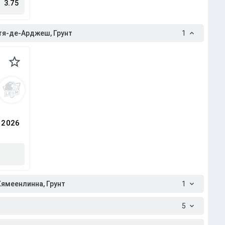
3.75
ртя-де-Арджеш, Грунт
1
 2026
Хямеенлинна, Грунт
1
5