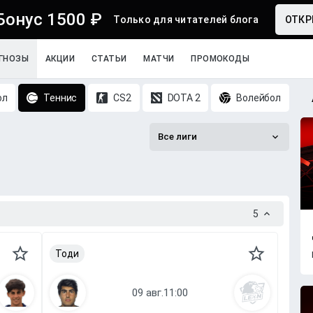
Бонус 1500 ₽
Только для читателей блога
ОТКР
ГНОЗЫ
АКЦИИ
СТАТЬИ
МАТЧИ
ПРОМОКОДЫ
ол
Теннис
CS2
DOTA 2
Волейбол
Все лиги
5
Тоди