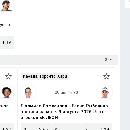
густа
1.19
3
Канада, Торонто, Хард
гноз
Людмила Самсонова - Елена Рыбакина
прогноз на матч 9 августа 2026 🚀 от
игроков БК ЛЕОН
1.37
1
3.65
X
2
1.28