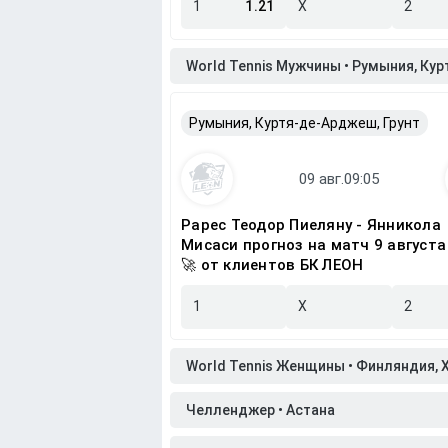
1
1.21
X
2
World Tennis Мужчины • Румыния, Ку
Румыния, Куртя-де-Арджеш, Грунт
Рарес Теодор Пиеляну - Янникола
Мисаси прогноз на матч 9 августа
🚀 от клиентов БК ЛЕОН
1
X
2
World Tennis Женщины • Финляндия, 
Челленджер • Астана