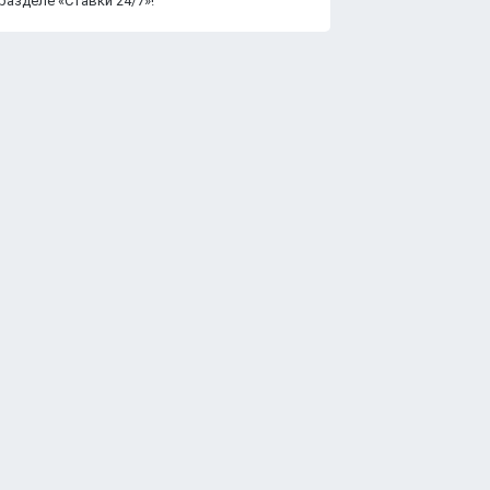
разделе «Ставки 24/7»!