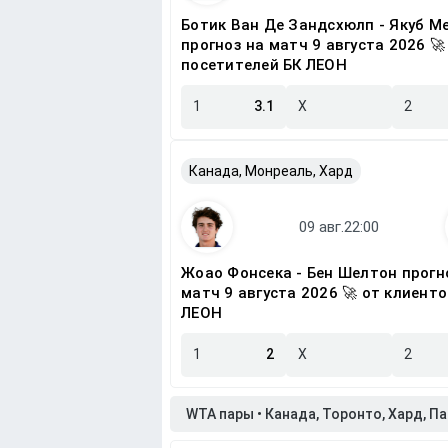
Ботик Ван Де Зандсхюлп - Якуб М
прогноз на матч 9 августа 2026 🚀
посетителей БК ЛЕОН
1
3.1
X
2
Канада, Монреаль, Хард
Жоао Фонсека - Бен Шелтон прогн
матч 9 августа 2026 🚀 от клиенто
ЛЕОН
1
2
X
2
WTA пары • Канада, Торонто, Хард, П