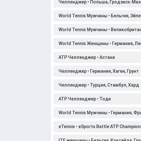
Челленджер • Польша, Гродзиск-Маз
World Tennis Мужчины • Бельгия, Эйпе
World Tennis Мужчины • Великобрита
World Tennis Женщины • Германия, Ле
ATP Челленджер • Астана
Челленджер • Германия, Хаген, Грунт
Челленджер • Турция, Стамбул, Хард
ATP Челленджер • Тоди
World Tennis Мужчины • Германия, Фр
eTennis • eSports Battle ATP Champion
ITF женщины • Бельгия, Коксейде, Гр