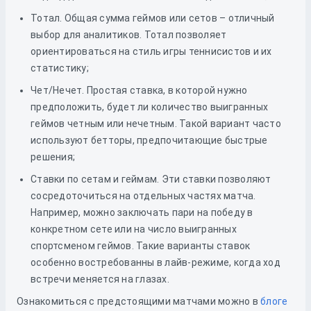
Тотал. Общая сумма геймов или сетов – отличный
выбор для аналитиков. Тотал позволяет
ориентироваться на стиль игры теннисистов и их
статистику;
Чет/Нечет. Простая ставка, в которой нужно
предположить, будет ли количество выигранных
геймов четным или нечетным. Такой вариант часто
используют бетторы, предпочитающие быстрые
решения;
Ставки по сетам и геймам. Эти ставки позволяют
сосредоточиться на отдельных частях матча.
Например, можно заключать пари на победу в
конкретном сете или на число выигранных
спортсменом геймов. Такие варианты ставок
особенно востребованны в лайв-режиме, когда ход
встречи меняется на глазах.
Ознакомиться с предстоящими матчами можно в
блоге