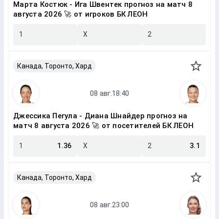
Марта Костюк - Ига Швентек прогноз на матч 8
августа 2026 🚀 от игроков БК ЛЕОН
1
X
2
Канада, Торонто, Хард
Джессика Пегула - Диана Шнайдер прогноз на
матч 8 августа 2026 🚀 от посетителей БК ЛЕОН
1
1.36
X
2
3.1
Канада, Торонто, Хард