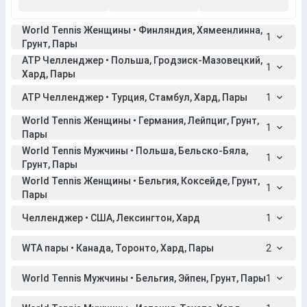
World Tennis Женщины • Финляндия, Хямеенлинна,
1
Грунт, Пары
ATP Челленджер • Польша, Гродзиск-Мазовецкий,
1
Хард, Пары
ATP Челленджер • Турция, Стамбул, Хард, Пары
1
World Tennis Женщины • Германия, Лейпциг, Грунт,
1
Пары
World Tennis Мужчины • Польша, Бельско-Бяла,
1
Грунт, Пары
World Tennis Женщины • Бельгия, Коксейде, Грунт,
1
Пары
Челленджер • США, Лексингтон, Хард
1
WTA пары • Канада, Торонто, Хард, Пары
2
World Tennis Мужчины • Бельгия, Эйпен, Грунт, Пары
1