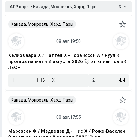
ATP пары • Канада, Монреаль, Хард, Пары
3
Канада, Монреаль, Хард, Пары
Хелиоваара Х / Паттен Х - Горанссон А / Рууд К
прогноз на матч 8 августа 2026 🚀 от клиентов БК
ЛЕОН
1
1.16
X
2
4.4
Канада, Монреаль, Хард, Пары
Марозсан Ф / Медведев Д - Нис Х / Роже-Васслен