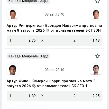
Канада, Монреаль, Хард
Артур Риндеркнеш - Брэндон Накасима прогноз на
матч 8 августа 2026 🚀 от пользователей БК ЛЕОН
1
2.75
X
2
1.43
Канада, Монреаль, Хард
Артур Филс - Кэмерон Норри прогноз на матч 8
августа 2026 🚀 от пользователей БК ЛЕОН
1
1.39
X
2
2.95