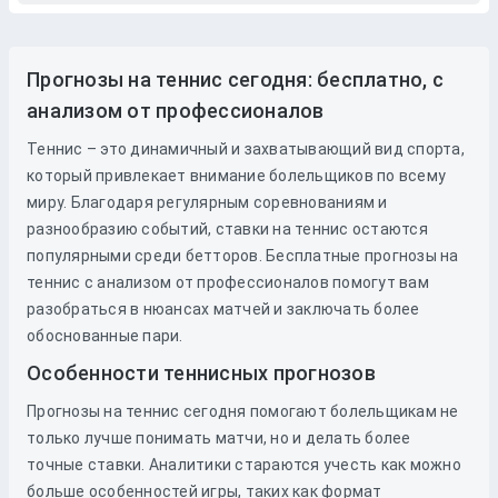
Прогнозы на теннис сегодня: бесплатно, с
анализом от профессионалов
Теннис – это динамичный и захватывающий вид спорта,
который привлекает внимание болельщиков по всему
миру. Благодаря регулярным соревнованиям и
разнообразию событий, ставки на теннис остаются
популярными среди бетторов. Бесплатные прогнозы на
теннис с анализом от профессионалов помогут вам
разобраться в нюансах матчей и заключать более
обоснованные пари.
Особенности теннисных прогнозов
Прогнозы на теннис сегодня помогают болельщикам не
только лучше понимать матчи, но и делать более
точные ставки. Аналитики стараются учесть как можно
больше особенностей игры, таких как формат