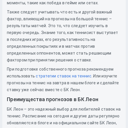
моменты, такие как победа в гейме или сетах.
Также следует учитывать что есть и другой важный
фактор, влияющий на прогнозы на большой теннис –
результаты матчей. Это то, что следует изучить в
первую очередь. Знание того, как теннисист выступает
в последних играх, его результативность на
определенных покрытиях и в матчах против
определенных оппонентов, может стать решающим
фактором при принятии решения о ставке.
При подготовке собственного прогноза рекомендуем
использовать
стратегии ставок на теннис
. Или изучите
прогнозы на теннис на завтра в нашем блоге и сделайте
ставку уже сейчас вместе с БК Леон.
Преимущества прогнозов в БК Леон
БК Леон – это надежный выбор для любителей ставок на
теннис. Расписание на сегодня и другие даты регулярно
обновляются в блоге и на официальном сайте БК Леон,