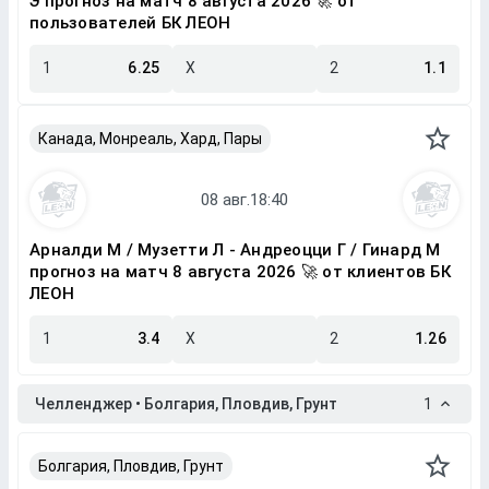
Э прогноз на матч 8 августа 2026 🚀 от
пользователей БК ЛЕОН
1
6.25
X
2
1.1
Канада, Монреаль, Хард, Пары
Арналди М / Музетти Л - Андреоцци Г / Гинард М
прогноз на матч 8 августа 2026 🚀 от клиентов БК
ЛЕОН
1
3.4
X
2
1.26
Челленджер • Болгария, Пловдив, Грунт
1
Болгария, Пловдив, Грунт