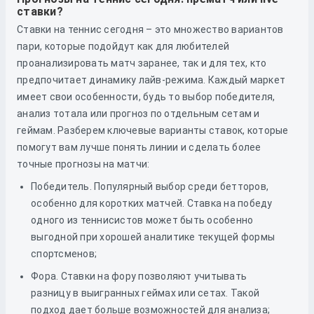
ставки?
Ставки на теннис сегодня – это множество вариантов
пари, которые подойдут как для любителей
проанализировать матч заранее, так и для тех, кто
предпочитает динамику лайв-режима. Каждый маркет
имеет свои особенности, будь то выбор победителя,
анализ тотала или прогноз по отдельным сетам и
геймам. Разберем ключевые варианты ставок, которые
помогут вам лучше понять линии и сделать более
точные прогнозы на матчи:
Победитель. Популярный выбор среди бетторов,
особенно для коротких матчей. Ставка на победу
одного из теннисистов может быть особенно
выгодной при хорошей аналитике текущей формы
спортсменов;
Фора. Ставки на фору позволяют учитывать
разницу в выигранных геймах или сетах. Такой
подход дает больше возможностей для анализа;