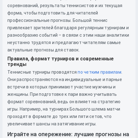
соревнований, результаты теннисистов и их текущая
форма, чтобы подготовить для читателей
профессиональные прогнозы. Большой теннис
привлекает зрителей благодаря регулярным турнирам и
разнообразию событий – в связи с этим наши аналитики
неустанно трудятся и предлагают читателям самые
актуальные прогнозы для ставок.
Правила, формат турниров и современные
тренды
Теннисные турниры проводятся
по четким правилам
.
Они распространяются на индивидуальные и парные
встречи в которых принимают участие мужчины и
женщины. При подготовке к пари важно учитывать
формат соревнований, ведь он влияет на стратегию
игры. Например, на турнирах Большого шлема матчи
проходят в формате до трех или пяти сетов, что
увеличивает шансы на затягивание игры.
Играйте на опережение: лучшие прогнозы на