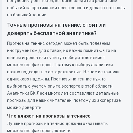
популярны у бетторов, которые следят за развитием
событий на протяжении всего сезона и делают прогнозы
на большой теннис.
Точные прогнозы на теннис: стоит ли
доверять бесплатной аналитике?
Прогноз на теннис сегодня может быть полезным
инструментом для ставок, но важно помнить, что на
шансы игроков взять титул победителя влияет
множество факторов. Поэтому к выбору аналитики
важно подходить с осторожностью. Не все источники
одинаково надежны. Прогнозы на теннис нужно
выбирать с учетом опыта эксперта в этой области.
Аналитики БК Леон много лет составляют детальные
прогнозы для наших читателей, поэтому их экспертизе
можно доверять.
Что влияет на прогнозы в теннисе
Лучшие прогнозы на теннис должны охватывать
множество факторов, включая: