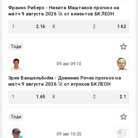
Франко Риберо - Никита Маштаков прогноз на
матч 9 августа 2026 🚀 от клиентов БК ЛЕОН
1
2.16
X
2
1.62
Тоди
Эрик Ваншельбойм - Доминик Речек прогноз на
матч 9 августа 2026 🚀 от игроков БК ЛЕОН
1
1.65
X
2
2.1
Тоди