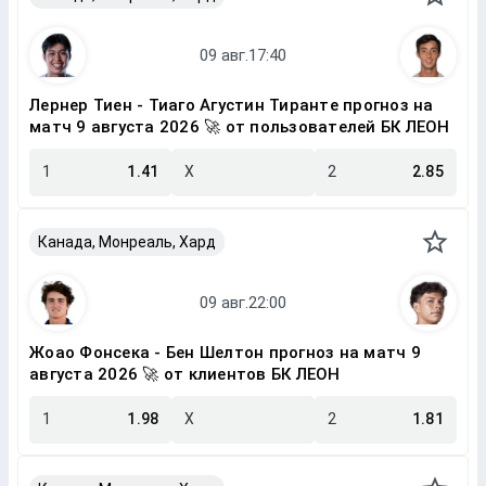
Лернер Тиен - Тиаго Агустин Тиранте прогноз на
матч 9 августа 2026 🚀 от пользователей БК ЛЕОН
1
1.41
X
2
2.85
Канада, Монреаль, Хард
Жоао Фонсека - Бен Шелтон прогноз на матч 9
августа 2026 🚀 от клиентов БК ЛЕОН
1
1.98
X
2
1.81