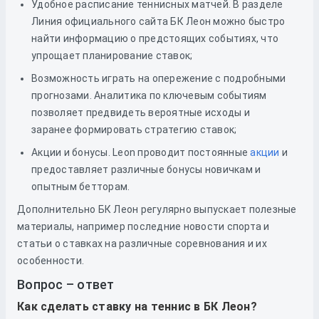
Удобное расписание теннисных матчей. В разделе
Линия официального сайта БК Леон можно быстро
найти информацию о предстоящих событиях, что
упрощает планирование ставок;
Возможность играть на опережение с подробными
прогнозами. Аналитика по ключевым событиям
позволяет предвидеть вероятные исходы и
заранее формировать стратегию ставок;
Акции и бонусы. Leon проводит постоянные
акции
и
предоставляет различные бонусы новичкам и
опытным бетторам.
Дополнительно БК Леон регулярно выпускает полезные
материалы, например последние новости спорта и
статьи о ставках на различные соревнования и их
особенности.
Вопрос – ответ
Как сделать ставку на теннис в БК Леон?