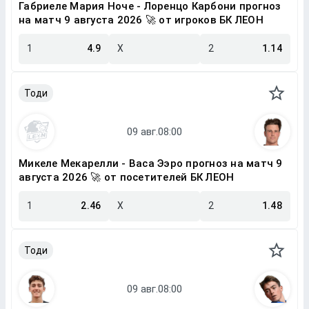
Габриеле Мария Ноче - Лоренцо Карбони прогноз
на матч 9 августа 2026 🚀 от игроков БК ЛЕОН
1
4.9
X
2
1.14
Тоди
Микеле Мекарелли - Васа Ээро прогноз на матч 9
августа 2026 🚀 от посетителей БК ЛЕОН
1
2.46
X
2
1.48
Тоди