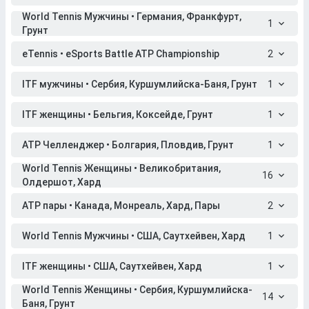
World Tennis Мужчины • Германия, Франкфурт,
1
Грунт
eTennis • eSports Battle ATP Championship
2
ITF мужчины • Сербия, Куршумлийска-Баня, Грунт
1
ITF женщины • Бельгия, Коксейде, Грунт
1
ATP Челленджер • Болгария, Пловдив, Грунт
1
World Tennis Женщины • Великобритания,
16
Олдершот, Хард
ATP пары • Канада, Монреаль, Хард, Пары
2
World Tennis Мужчины • США, Саутхейвен, Хард
1
ITF женщины • США, Саутхейвен, Хард
1
World Tennis Женщины • Сербия, Куршумлийска-
14
Баня, Грунт