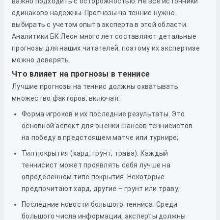
важно подходить с осторожностью. Не все источники
одинаково надежны. Прогнозы на теннис нужно
выбирать с учетом опыта эксперта в этой области.
Аналитики БК Леон много лет составляют детальные
прогнозы для наших читателей, поэтому их экспертизе
можно доверять.
Что влияет на прогнозы в теннисе
Лучшие прогнозы на теннис должны охватывать
множество факторов, включая:
Форма игроков и их последние результаты. Это
основной аспект для оценки шансов теннисистов
на победу в предстоящем матче или турнире;
Тип покрытия (хард, грунт, трава). Каждый
теннисист может проявлять себя лучше на
определенном типе покрытия. Некоторые
предпочитают хард, другие – грунт или траву;
Последние новости большого тенниса. Среди
большого числа информации, эксперты должны