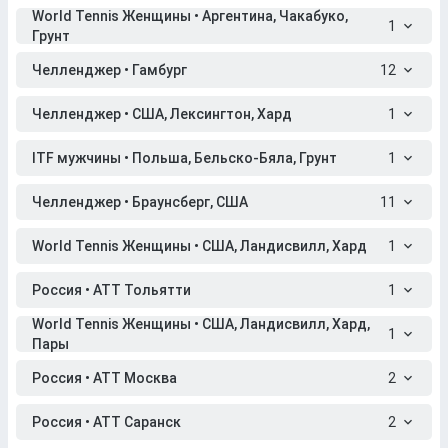
World Tennis Женщины • Аргентина, Чакабуко,
1
Грунт
Челленджер • Гамбург
12
Челленджер • США, Лексингтон, Хард
1
ITF мужчины • Польша, Бельско-Бяла, Грунт
1
Челленджер • Браунсберг, США
11
World Tennis Женщины • США, Ландисвилл, Хард
1
Россия • АТТ Тольятти
1
World Tennis Женщины • США, Ландисвилл, Хард,
1
Пары
Россия • АТТ Москва
2
Россия • АТТ Саранск
2