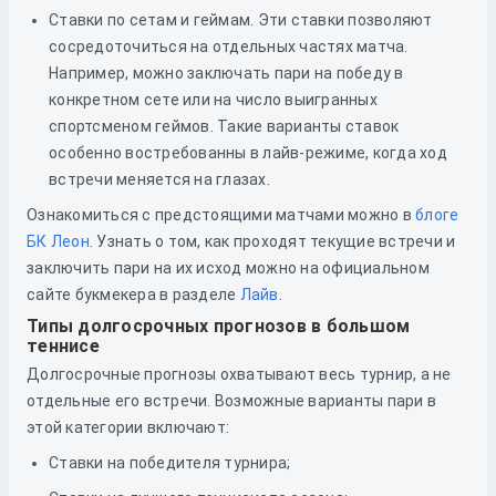
Ставки по сетам и геймам. Эти ставки позволяют
сосредоточиться на отдельных частях матча.
Например, можно заключать пари на победу в
конкретном сете или на число выигранных
спортсменом геймов. Такие варианты ставок
особенно востребованны в лайв-режиме, когда ход
встречи меняется на глазах.
Ознакомиться с предстоящими матчами можно в
блоге
БК Леон
. Узнать о том, как проходят текущие встречи и
заключить пари на их исход можно на официальном
сайте букмекера в разделе
Лайв
.
Типы долгосрочных прогнозов в большом
теннисе
Долгосрочные прогнозы охватывают весь турнир, а не
отдельные его встречи. Возможные варианты пари в
этой категории включают:
Ставки на победителя турнира;