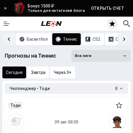
Бонус 1500 ₽
ОТКРЫТЬ СЧЕТ
Только для читателей блога
Хоккей
Баскетбол
Теннис
CS2
DOTA 2
Прогнозы на Теннис
Все лиги
Сегодня
Завтра
Через 3+
Челленджер • Тоди
8
Тоди