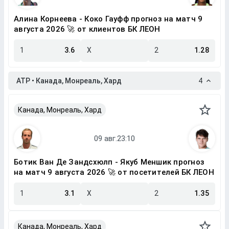
Алина Корнеева - Коко Гауфф прогноз на матч 9
августа 2026 🚀 от клиентов БК ЛЕОН
1
3.6
X
2
1.28
ATP • Канада, Монреаль, Хард
4
Канада, Монреаль, Хард
Ботик Ван Де Зандсхюлп - Якуб Меншик прогноз
на матч 9 августа 2026 🚀 от посетителей БК ЛЕОН
1
3.1
X
2
1.35
Канада, Монреаль, Хард