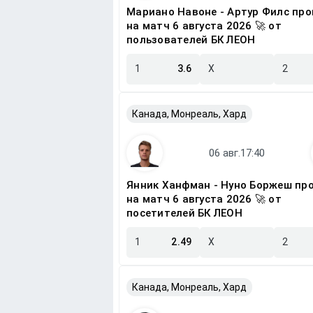
Мариано Навоне - Артур Филс про
на матч 6 августа 2026 🚀 от
пользователей БК ЛЕОН
1
3.6
X
2
Канада, Монреаль, Хард
Янник Ханфман - Нуно Боржеш пр
на матч 6 августа 2026 🚀 от
посетителей БК ЛЕОН
1
2.49
X
2
Канада, Монреаль, Хард