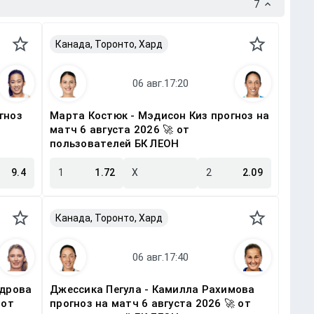
7
Канада, Торонто, Хард
гноз
Марта Костюк - Мэдисон Киз прогноз на
матч 6 августа 2026 🚀 от
пользователей БК ЛЕОН
9.4
1
1.72
X
2
2.09
Канада, Торонто, Хард
ндрова
Джессика Пегула - Камилла Рахимова
 от
прогноз на матч 6 августа 2026 🚀 от