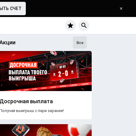
ЫТЬ СЧЕТ
Акции
Все
Досрочная выплата
Получай выигрыш с пари заранее!