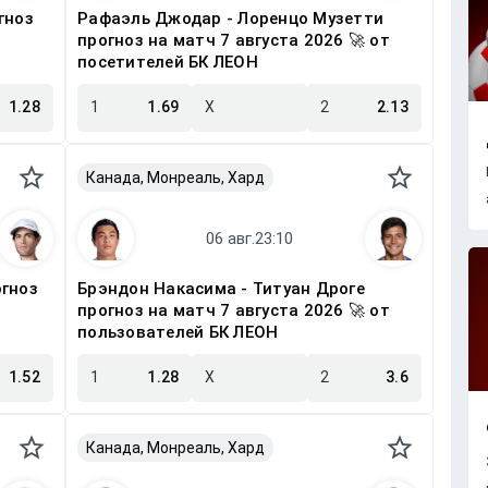
гноз
Рафаэль Джодар - Лоренцо Музетти
прогноз на матч 7 августа 2026 🚀 от
посетителей БК ЛЕОН
1.28
1
1.69
X
2
2.13
Канада, Монреаль, Хард
огноз
Брэндон Накасима - Титуан Дроге
прогноз на матч 7 августа 2026 🚀 от
пользователей БК ЛЕОН
1.52
1
1.28
X
2
3.6
Канада, Монреаль, Хард