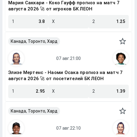
Мария Саккари - Коко Гауфф прогноз на матч 7
августа 2026 🚀 от игроков БК ЛЕОН
1
3.8
X
2
1.25
Канада, Торонто, Хард
Элизе Мертенс - Наоми Осака прогноз на матч 7
августа 2026 🚀 от посетителей БК ЛЕОН
1
2.95
X
2
1.39
Канада, Торонто, Хард