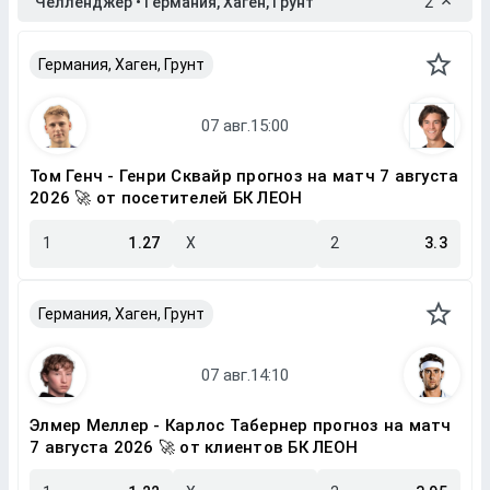
Челленджер • Германия, Хаген, Грунт
2
Германия, Хаген, Грунт
Том Генч - Генри Сквайр прогноз на матч 7 августа
2026 🚀 от посетителей БК ЛЕОН
1
1.27
X
2
3.3
Германия, Хаген, Грунт
Элмер Меллер - Карлос Табернер прогноз на матч
7 августа 2026 🚀 от клиентов БК ЛЕОН