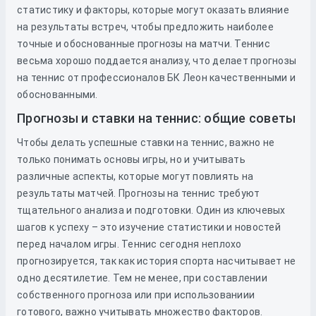
статистику и факторы, которые могут оказать влияние
на результаты встреч, чтобы предложить наиболее
точные и обоснованные прогнозы на матчи. Теннис
весьма хорошо поддается анализу, что делает прогнозы
на теннис от профессионалов БК Леон качественными и
обоснованными.
Прогнозы и ставки на теннис: общие советы
Чтобы делать успешные ставки на теннис, важно не
только понимать основы игры, но и учитывать
различные аспекты, которые могут повлиять на
результаты матчей. Прогнозы на теннис требуют
тщательного анализа и подготовки. Один из ключевых
шагов к успеху – это изучение статистики и новостей
перед началом игры. Теннис сегодня неплохо
прогнозируется, так как история спорта насчитывает не
одно десятилетие. Тем не менее, при составлении
собственного прогноза или при использованиии
готового, важно учитывать множество факторов.