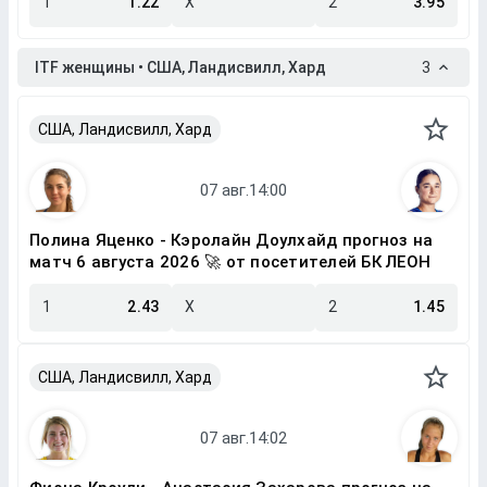
1
1.22
X
2
3.95
ITF женщины • США, Ландисвилл, Хард
3
США, Ландисвилл, Хард
Полина Яценко - Кэролайн Доулхайд прогноз на
матч 6 августа 2026 🚀 от посетителей БК ЛЕОН
1
2.43
X
2
1.45
США, Ландисвилл, Хард