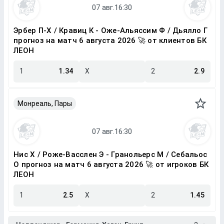
Эрбер П-Х / Кравиц К - Оже-Альяссим Ф / Дьялло Г
прогноз на матч 6 августа 2026 🚀 от клиентов БК
ЛЕОН
1
1.34
X
2
2.9
Монреаль, Пары
Нис Х / Роже-Васслен Э - Гранольерс М / Себальос
О прогноз на матч 6 августа 2026 🚀 от игроков БК
ЛЕОН
1
2.5
X
2
1.45