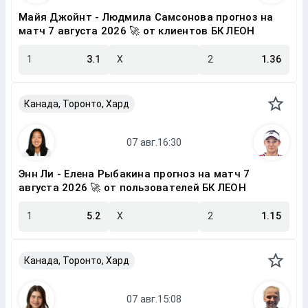
Майя Джойнт - Людмила Самсонова прогноз на
матч 7 августа 2026 🚀 от клиентов БК ЛЕОН
1
3.1
X
2
1.36
Канада, Торонто, Хард
Энн Ли - Елена Рыбакина прогноз на матч 7
августа 2026 🚀 от пользователей БК ЛЕОН
1
5.2
X
2
1.15
Канада, Торонто, Хард