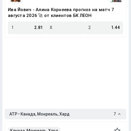
Ива Йович - Алина Корнеева прогноз на матч 7
августа 2026 🚀 от клиентов БК ЛЕОН
1
2.81
X
2
1.44
ATP • Канада, Монреаль, Хард
7
Канада, Монреаль, Хард