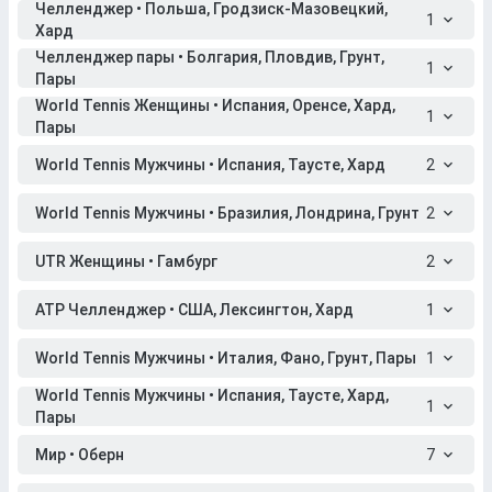
Челленджер • Польша, Гродзиск-Мазовецкий,
1
Хард
Челленджер пары • Болгария, Пловдив, Грунт,
1
Пары
World Tennis Женщины • Испания, Оренсе, Хард,
1
Пары
World Tennis Мужчины • Испания, Таусте, Хард
2
World Tennis Мужчины • Бразилия, Лондрина, Грунт
2
UTR Женщины • Гамбург
2
ATP Челленджер • США, Лексингтон, Хард
1
World Tennis Мужчины • Италия, Фано, Грунт, Пары
1
World Tennis Мужчины • Испания, Таусте, Хард,
1
Пары
Мир • Оберн
7