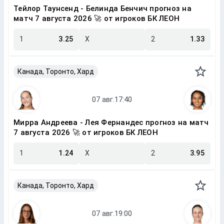
Тейлор Таунсенд - Белинда Бенчич прогноз на
матч 7 августа 2026 🚀 от игроков БК ЛЕОН
1
3.25
X
2
1.33
Канада, Торонто, Хард
Мирра Андреева - Лея Фернандес прогноз на матч
7 августа 2026 🚀 от игроков БК ЛЕОН
1
1.24
X
2
3.95
Канада, Торонто, Хард