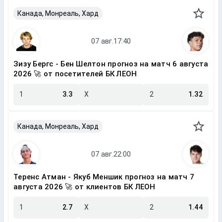
Канада, Монреаль, Хард
Зизу Бергс - Бен Шелтон прогноз на матч 6 августа
2026 🚀 от посетителей БК ЛЕОН
1
3.3
X
2
1.32
Канада, Монреаль, Хард
Теренс Атман - Якуб Меншик прогноз на матч 7
августа 2026 🚀 от клиентов БК ЛЕОН
1
2.7
X
2
1.44