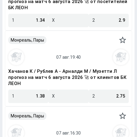
прогноз на матч 6 августа 2026 🚀 от посетителей
БК ЛЕОН
1
1.34
X
2
2.9
Монреаль, Пары
Хачанов К / Рублев А - Арналди М / Музетти Л
прогноз на матч 6 августа 2026 🚀 от клиентов БК
ЛЕОН
1
1.38
X
2
2.75
Монреаль, Пары