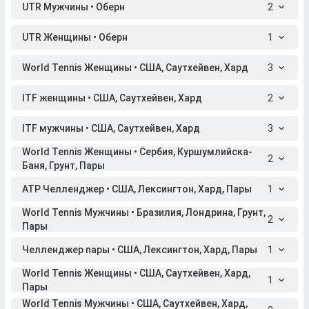
UTR Мужчины • Оберн
2
UTR Женщины • Оберн
1
World Tennis Женщины • США, Саутхейвен, Хард
3
ITF женщины • США, Саутхейвен, Хард
2
ITF мужчины • США, Саутхейвен, Хард
3
World Tennis Женщины • Сербия, Куршумлийска-
2
Баня, Грунт, Пары
ATP Челленджер • США, Лексингтон, Хард, Пары
1
World Tennis Мужчины • Бразилия, Лондрина, Грунт,
2
Пары
Челленджер пары • США, Лексингтон, Хард, Пары
1
World Tennis Женщины • США, Саутхейвен, Хард,
1
Пары
World Tennis Мужчины • США, Саутхейвен, Хард,