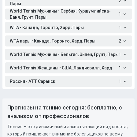
2
Пары
World Tennis Мужчины • Сербия, Куршумлийска-
1
Баня, Грунт, Пары
WTA • Канада, Торонто, Хард, Пары
1
WTA пары • Канада, Торонто, Хард, Пары
2
World Tennis Мужчины • Бельгия, Эйпен, Грунт, Пары
1
World Tennis Женщины • США, Ландисвилл, Хард
1
Россия • АТТ Саранск
1
Прогнозы на теннис сегодня: бесплатно, с
анализом от профессионалов
Теннис – это динамичный и захватывающий вид спорта,
который привлекает внимание болельщиков по всему