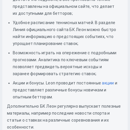
представлены на официальном сайте, что делает
их доступными для бетторов;
Удобное расписание теннисных матчей. В разделе
Линия официального сайта БК Леон можно быстро
найти информацию о предстоящих событиях, что
упрощает планирование ставок;
Возможность играть на опережение с подробными
прогнозами. Аналитика по ключевым событиям
позволяет предвидеть вероятные исходы и
заранее формировать стратегию ставок;
Акции и бонусы. Leon проводит постоянные
акции
и
предоставляет различные бонусы новичкам и
опытным бетторам.
Дополнительно БК Леон регулярно выпускает полезные
материалы, например последние новости спорта и
статьи о ставках на различные соревнования и их
особенности.