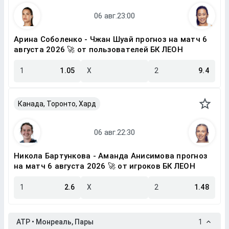
Арина Соболенко - Чжан Шуай прогноз на матч 6
августа 2026 🚀 от пользователей БК ЛЕОН
1
1.05
X
2
9.4
Канада, Торонто, Хард
Никола Бартункова - Аманда Анисимова прогноз
на матч 6 августа 2026 🚀 от игроков БК ЛЕОН
1
2.6
X
2
1.48
ATP • Монреаль, Пары
1