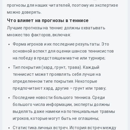
прогнозы для наших читателей, поэтому их экспертизе
можно доверять.
Что влияет на прогнозы в теннисе
Лучшие прогнозы на теннис должны охватывать
множество факторов, включая:
Форма игроков и их последние результаты. Это
основной аспект для оценки шансов теннисистов
на победу в предстоящем матче или турнире;
Тип покрытия (хард, грунт, трава). Каждый
теннисист может проявлять себя лучше на
определенном типе покрытия. Некоторые
предпочитают хард, другие – грунт или траву;
Последние новости большого тенниса. Среди
большого числа информации, эксперты должны
выделять даже намеки на потенциальные травмы
игроков, которые могут быть не оглашены;
Статистика личных встреч. История встреч между