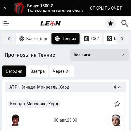
Бонус 1500 ₽
ОТКРЫТЬ СЧЕТ
Только для читателей блога
Хоккей
Баскетбол
Теннис
CS2
DOTA 2
Прогнозы на Теннис
Все лиги
Сегодня
Завтра
Через 3+
ATP • Канада, Монреаль, Хард
4
Канада, Монреаль, Хард