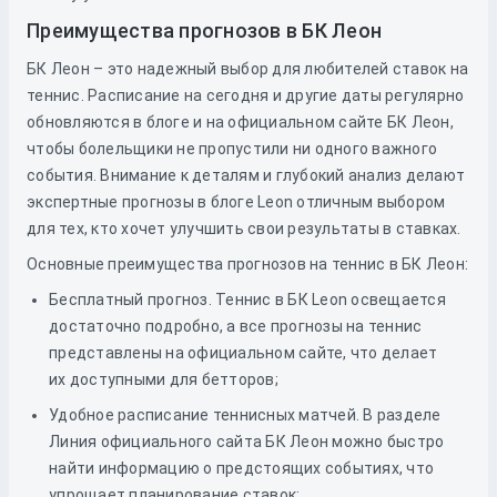
Преимущества прогнозов в БК Леон
БК Леон – это надежный выбор для любителей ставок на
теннис. Расписание на сегодня и другие даты регулярно
обновляются в блоге и на официальном сайте БК Леон,
чтобы болельщики не пропустили ни одного важного
события. Внимание к деталям и глубокий анализ делают
экспертные прогнозы в блоге Leon отличным выбором
для тех, кто хочет улучшить свои результаты в ставках.
Основные преимущества прогнозов на теннис в БК Леон:
Бесплатный прогноз. Теннис в БК Leon освещается
достаточно подробно, а все прогнозы на теннис
представлены на официальном сайте, что делает
их доступными для бетторов;
Удобное расписание теннисных матчей. В разделе
Линия официального сайта БК Леон можно быстро
найти информацию о предстоящих событиях, что
упрощает планирование ставок;