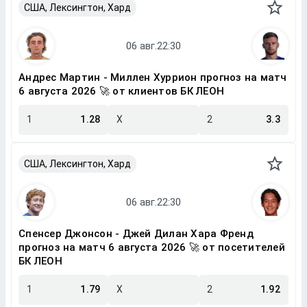
США, Лексингтон, Хард
Андрес Мартин - Миллен Хуррион прогноз на матч
6 августа 2026 🚀 от клиентов БК ЛЕОН
1
1.28
X
2
3.3
США, Лексингтон, Хард
Спенсер Джонсон - Джей Дилан Хара Френд
прогноз на матч 6 августа 2026 🚀 от посетителей
БК ЛЕОН
1
1.79
X
2
1.92