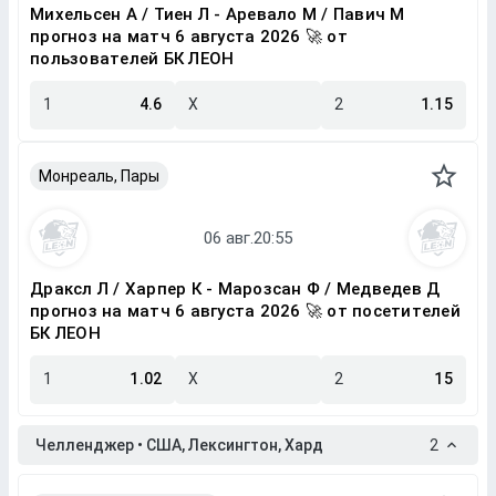
Михельсен А / Тиен Л - Аревало М / Павич М
прогноз на матч 6 августа 2026 🚀 от
пользователей БК ЛЕОН
1
4.6
X
2
1.15
Монреаль, Пары
Драксл Л / Харпер К - Марозсан Ф / Медведев Д
прогноз на матч 6 августа 2026 🚀 от посетителей
БК ЛЕОН
1
1.02
X
2
15
Челленджер • США, Лексингтон, Хард
2