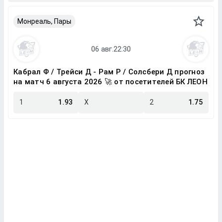
Монреаль, Пары
Кабрал Ф / Трейси Д - Рам Р / Солсбери Д прогноз
на матч 6 августа 2026 🚀 от посетителей БК ЛЕОН
1
1.93
X
2
1.75