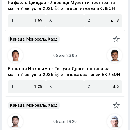
Рафаэль Джодар - Лоренцо Музетти прогноз на
матч 7 августа 2026 🚀 от посетителей БК ЛЕОН
1
1.69
X
2
2.13
Канада, Монреаль, Хард
Брэндон Накасима - Титуан Дроге прогноз на
матч 7 августа 2026 🚀 от пользователей БК ЛЕОН
1
1.28
X
2
3.6
Канада, Монреаль, Хард