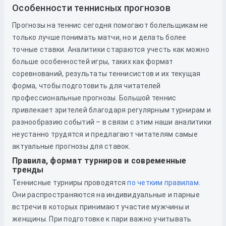
Особенности теннисных прогнозов
Прогнозы на теннис сегодня помогают болельщикам не
только лучше понимать матчи, но и делать более
точные ставки. Аналитики стараются учесть как можно
больше особенностей игры, таких как формат
соревнований, результаты теннисистов и их текущая
форма, чтобы подготовить для читателей
профессиональные прогнозы. Большой теннис
привлекает зрителей благодаря регулярным турнирам и
разнообразию событий – в связи с этим наши аналитики
неустанно трудятся и предлагают читателям самые
актуальные прогнозы для ставок.
Правила, формат турниров и современные
тренды
Теннисные турниры проводятся
по четким правилам
.
Они распространяются на индивидуальные и парные
встречи в которых принимают участие мужчины и
женщины. При подготовке к пари важно учитывать