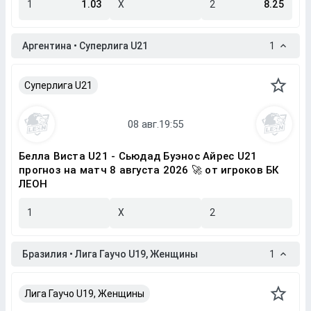
1
1.03
X
2
8.25
Аргентина • Суперлига U21
1
Суперлига U21
Белла Виста U21 - Сьюдад Буэнос Айрес U21
прогноз на матч 8 августа 2026 🚀 от игроков БК
ЛЕОН
1
X
2
Бразилия • Лига Гаучо U19, Женщины
1
Лига Гаучо U19, Женщины