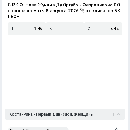
С.Р.К.Ф. Нова Жунина Ду Оргуйо - Ферровиарио РО
прогноз на матч 8 августа 2026 🚀 от клиентов БК
ЛЕОН
1
1.46
X
2
2.42
Коста-Рика • Первый Дивизион, Женщины
1