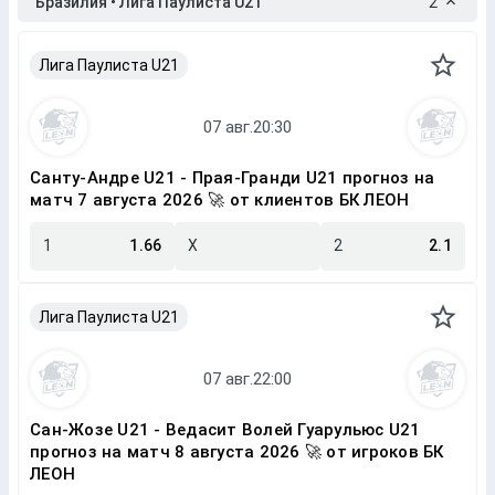
Бразилия • Лига Паулиста U21
2
Лига Паулиста U21
Санту-Андре U21 - Прая-Гранди U21 прогноз на
матч 7 августа 2026 🚀 от клиентов БК ЛЕОН
1
1.66
X
2
2.1
Лига Паулиста U21
Сан-Жозе U21 - Ведасит Волей Гуарульюс U21
прогноз на матч 8 августа 2026 🚀 от игроков БК
ЛЕОН