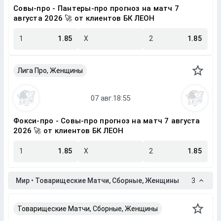
Совы-про - Пантеры-про прогноз на матч 7
августа 2026 🚀 от клиентов БК ЛЕОН
1
1.85
X
2
1.85
Лига Про, Женщины
Фокси-про - Совы-про прогноз на матч 7 августа
2026 🚀 от клиентов БК ЛЕОН
1
1.85
X
2
1.85
Мир • Товарищеские Матчи, Сборные, Женщины
3
Товарищеские Матчи, Сборные, Женщины