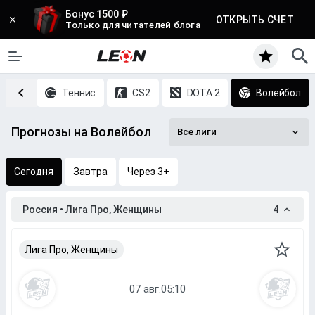
Бонус 1500 ₽
ОТКРЫТЬ СЧЕТ
Только для читателей блога
етбол
Теннис
CS2
DOTA 2
Волейбол
Прогнозы на Волейбол
Все лиги
Сегодня
Завтра
Через 3+
Россия • Лига Про, Женщины
4
Лига Про, Женщины