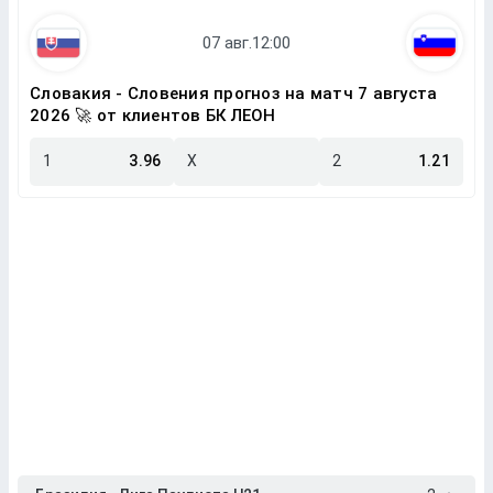
Словакия - Словения прогноз на матч 7 августа
2026 🚀 от клиентов БК ЛЕОН
1
3.96
X
2
1.21