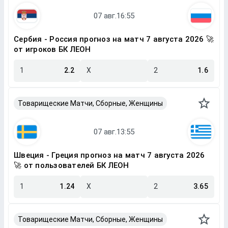
Сербия - Россия прогноз на матч 7 августа 2026 🚀
от игроков БК ЛЕОН
1
2.2
X
2
1.6
Товарищеские Матчи, Сборные, Женщины
Швеция - Греция прогноз на матч 7 августа 2026
🚀 от пользователей БК ЛЕОН
1
1.24
X
2
3.65
Товарищеские Матчи, Сборные, Женщины