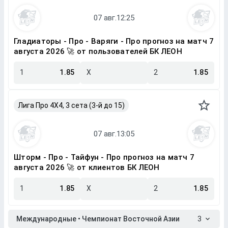
Гладиаторы - Про - Варяги - Про прогноз на матч 7
августа 2026 🚀 от пользователей БК ЛЕОН
1
1.85
X
2
1.85
Лига Про 4X4, 3 сета (3-й до 15)
Шторм - Про - Тайфун - Про прогноз на матч 7
августа 2026 🚀 от клиентов БК ЛЕОН
1
1.85
X
2
1.85
Международные • Чемпионат Восточной Азии
3