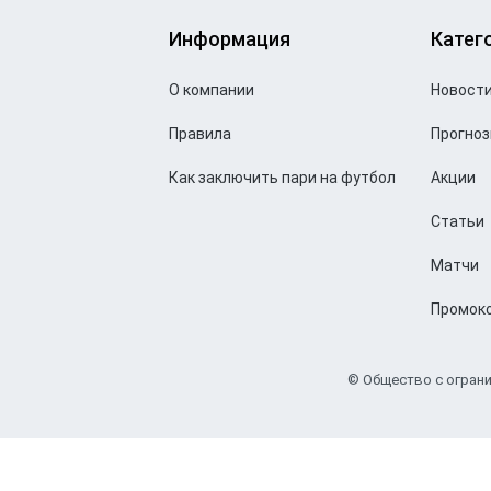
Мотивация. Турнирная ситуация в
Информация
Катег
противостояния (дерби, наличие т
на настрой команд.
О компании
Новост
Кадровая ситуация. В волейболе ро
Правила
Прогно
коллектива может быть очень высо
информацию о травмах и пропусках
Как заключить пари на футбол
Акции
Календарь. Изучая статистику, эк
Статьи
прошедших, так и предстоящих мат
потенциальную усталость команд.
Матчи
Статистика очных матчей. H2H час
Промок
для самых топовых команд. Очную 
или сборные пересекаются между с
Понимание ключевой информации и ко
© Общество с огран
оценивать форму и повышать качеств
прогнозы на спорт, в частности, на в
Популярные виды ставок на 