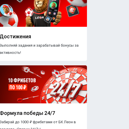
Достижения
Выполняй задания и зарабатывай бонусы за
активность!
Формула победы 24/7
Забирай до 1000 ₽ фрибетами от БК Леон в