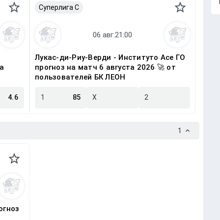
Суперлига C
Лукас-ди-Риу-Верди - Институто Асе ГО
а
прогноз на матч 6 августа 2026 🚀 от
пользователей БК ЛЕОН
4.6
1
85
X
2
1
огноз