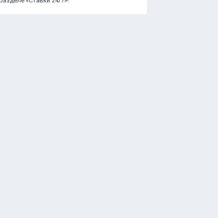
разделе «Ставки 24/7»!