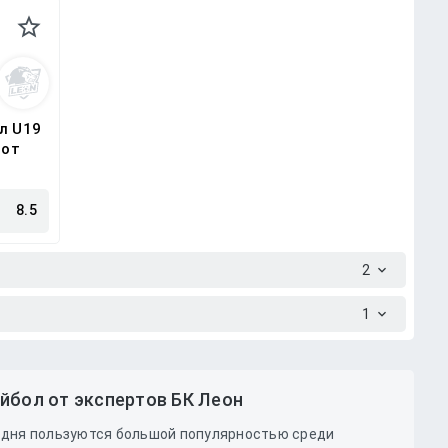
л U19
 от
8.5
2
1
йбол от экспертов БК Леон
одня пользуются большой популярностью среди