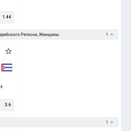
1.44
Карибского Региона, Женщины
1
7
ОН
3.6
1