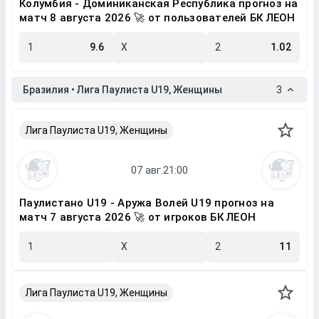
Колумбия - Доминиканская Республика прогноз на
матч 8 августа 2026 🚀 от пользователей БК ЛЕОН
1
9.6
X
2
1.02
Бразилия • Лига Паулиста U19, Женщины
3
Лига Паулиста U19, Женщины
Паулистано U19 - Аружа Волей U19 прогноз на
матч 7 августа 2026 🚀 от игроков БК ЛЕОН
1
X
2
11
Лига Паулиста U19, Женщины