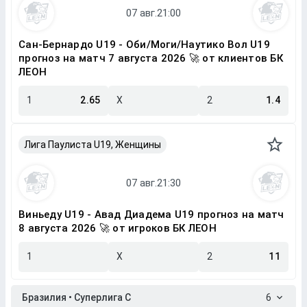
Сан-Бернардо U19 - Оби/Моги/Наутико Вол U19
прогноз на матч 7 августа 2026 🚀 от клиентов БК
ЛЕОН
1
2.65
X
2
1.4
Лига Паулиста U19, Женщины
Виньеду U19 - Авад Диадема U19 прогноз на матч
8 августа 2026 🚀 от игроков БК ЛЕОН
1
X
2
11
Бразилия • Суперлига C
6