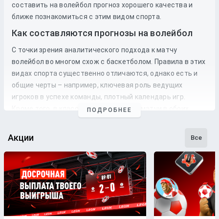
составить на волейбол прогноз хорошего качества и
ближе познакомиться с этим видом спорта.
Как составляются прогнозы на волейбол
С точки зрения аналитического подхода к матчу
волейбол во многом схож с баскетболом. Правила в этих
видах спорта существенно отличаются, однако есть и
общие черты – например, ключевая роль ведущих
игроков в успехе команды, плотный календарь игр.
Кроме того, в классическом формате матчи в обоих
ПОДРОБНЕЕ
видах спорта проходят в закрытых помещениях.
Качественный прогноз на волейбол сегодня
Акции
Все
составляется с учетом формы, расписания, турнирного
положения, кадровой ситуации в командах. Происходит
детальный анализ линии и дальнейшее сопоставление с
основной информацией о матче, соперниках, турнире.
Информация для составления прогнозов
Вот ключевая информация, которая необходима для