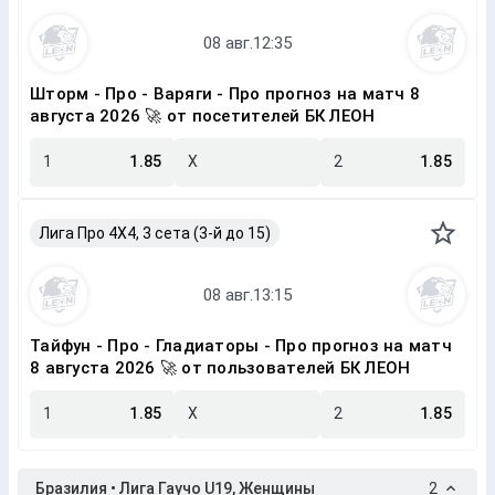
Шторм - Про - Варяги - Про прогноз на матч 8
августа 2026 🚀 от посетителей БК ЛЕОН
1
1.85
X
2
1.85
Лига Про 4X4, 3 сета (3-й до 15)
Тайфун - Про - Гладиаторы - Про прогноз на матч
8 августа 2026 🚀 от пользователей БК ЛЕОН
1
1.85
X
2
1.85
Бразилия • Лига Гаучо U19, Женщины
2