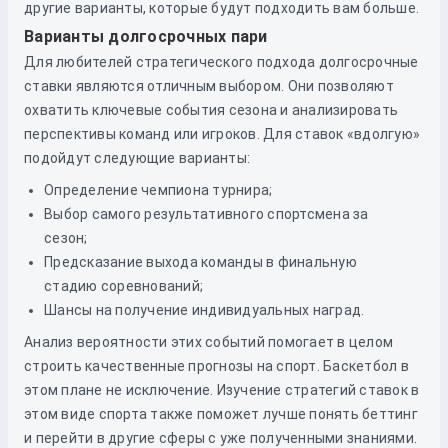
другие варианты, которые будут подходить вам больше.
Варианты долгосрочных пари
Для любителей стратегического подхода долгосрочные
ставки являются отличным выбором. Они позволяют
охватить ключевые события сезона и анализировать
перспективы команд или игроков. Для ставок «вдолгую»
подойдут следующие варианты:
Определение чемпиона турнира;
Выбор самого результативного спортсмена за
сезон;
Предсказание выхода команды в финальную
стадию соревнований;
Шансы на получение индивидуальных наград.
Анализ вероятности этих событий помогает в целом
строить качественные прогнозы на спорт. Баскетбол в
этом плане не исключение. Изучение стратегий ставок в
этом виде спорта также поможет лучше понять беттинг
и перейти в другие сферы с уже полученными знаниями.