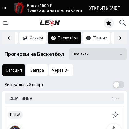
Бонус 1500 ₽
ОТКРЫТЬ СЧЕТ
Только для читателей блога
Футбол
Хоккей
Баскетбол
Теннис
CS
Прогнозы на Баскетбол
Все лиги
Сегодня
Завтра
Через 3+
Виртуальный спорт
США • ВНБА
1
ВНБА