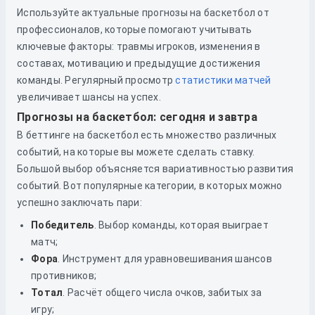
Используйте актуальные прогнозы на баскетбол от
профессионалов, которые помогают учитывать
ключевые факторы: травмы игроков, изменения в
составах, мотивацию и предыдущие достижения
команды. Регулярный просмотр
статистики матчей
увеличивает шансы на успех.
Прогнозы на баскетбол: сегодня и завтра
В беттинге на баскетбол есть множество различных
событий, на которые вы можете сделать ставку.
Большой выбор объясняется вариативностью развития
событий. Вот популярные категории, в которых можно
успешно заключать пари:
Победитель
. Выбор команды, которая выиграет
матч;
Фора
. Инструмент для уравновешивания шансов
противников;
Тотал
. Расчёт общего числа очков, забитых за
игру;