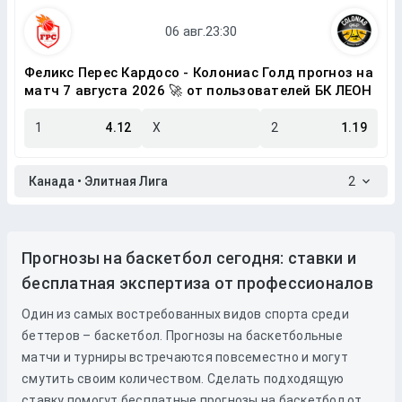
Феликс Перес Кардосо - Колониас Голд прогноз на
матч 7 августа 2026 🚀 от пользователей БК ЛЕОН
1
4.12
X
2
1.19
Канада • Элитная Лига
2
Прогнозы на баскетбол сегодня: ставки и
бесплатная экспертиза от профессионалов
Один из самых востребованных видов спорта среди
беттеров – баскетбол. Прогнозы на баскетбольные
матчи и турниры встречаются повсеместно и могут
смутить своим количеством. Сделать подходящую
ставку помогут бесплатные прогнозы на баскетбол от