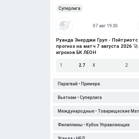
Суперлига
Руанда Энерджи Груп - Пэйтриотс
прогноз на матч 7 августа 2026 🚀
игроков БК ЛЕОН
1
2.7
X
2
Парагвай • Примера
Вьетнам • Суперлига
Международные • Товарищеские Мат
Филиппины • Кубок Управляющих
Уганда • НБЛ