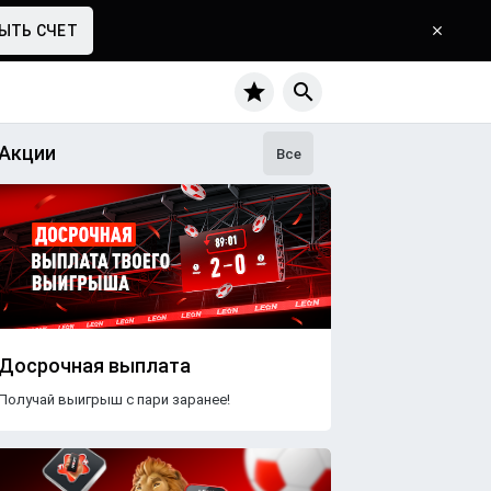
ЫТЬ СЧЕТ
Акции
олейбол
Все
Досрочная выплата
Получай выигрыш с пари заранее!