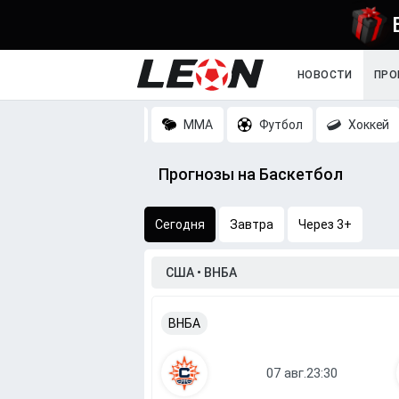
НОВОСТИ
ПРО
атчи
Киберспорт
MMA
Футбол
Хоккей
Прогнозы на Баскетбол
Сегодня
Завтра
Через 3+
США • ВНБА
ВНБА