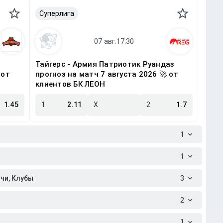
Суперлига
Тайгерс - Армия Патриотик Руандаз
 от
прогноз на матч 7 августа 2026 🚀 от
клиентов БК ЛЕОН
1.45
1
2.11
X
2
1.7
1
1
чи, Клубы
3
2
1