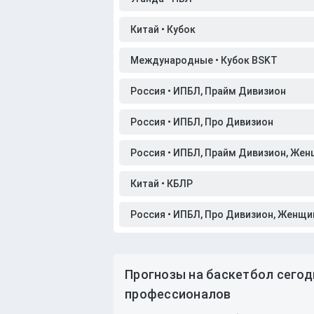
Китай • Кубок
Международные • Кубок BSKT
Россия • ИПБЛ, Прайм Дивизион
Россия • ИПБЛ, Про Дивизион
Россия • ИПБЛ, Прайм Дивизион, Же
Китай • КБЛР
Россия • ИПБЛ, Про Дивизион, Женщ
Прогнозы на баскетбол сегодн
профессионалов