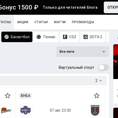
Бонус 1500 ₽
Только для читателей блога
ОТКР
ГНОЗЫ
АКЦИИ
СТАТЬИ
МАТЧИ
ПРОМОКОДЫ
Баскетбол
Теннис
CS2
DOTA 2
В
Все лиги
Виртуальный спорт
2
ВНБА