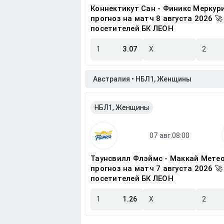
Коннектикут Сан - Финикс Меркур
прогноз на матч 8 августа 2026 🚀
посетителей БК ЛЕОН
1
3.07
X
2
Австралия • НБЛ1, Женщины
НБЛ1, Женщины
Таунсвилл Флэймс - Маккай Мете
прогноз на матч 7 августа 2026 🚀
посетителей БК ЛЕОН
1
1.26
X
2