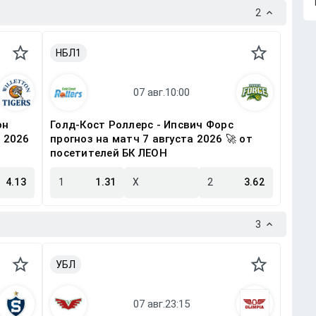
2
НБЛ1
он
Голд-Кост Роллерс - Ипсвич Форс
а 2026
прогноз на матч 7 августа 2026 🚀 от
посетителей БК ЛЕОН
4.13
1
1.31
X
2
3.62
3
УБЛ