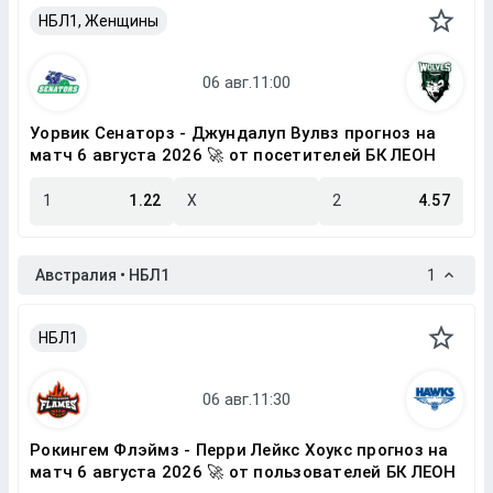
НБЛ1, Женщины
Уорвик Сенаторз - Джундалуп Вулвз прогноз на
матч 6 августа 2026 🚀 от посетителей БК ЛЕОН
1
1.22
X
2
4.57
Австралия • НБЛ1
1
НБЛ1
Рокингем Флэймз - Перри Лейкс Хоукс прогноз на
матч 6 августа 2026 🚀 от пользователей БК ЛЕОН