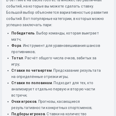
В беттинге на баскетбол есть множество различных
событий, на которые вы можете сделать ставку.
Большой выбор объясняется вариативностью развития
событий. Вот популярные категории, в которых можно
успешно заключать пари:
Победитель
. Выбор команды, которая выиграет
матч;
Фора
. Инструмент для уравновешивания шансов
противников;
Тотал
. Расчёт общего числа очков, забитых за
игру;
Ставки по четвертям
. Предсказание результата
на определённые отрезки игры;
Ставки по половинам
. Подходит для тех, кто
анализирует отдельно первую и вторую части
встречи;
Очки игроков
. Прогнозы, касающиеся
результативности конкретных спортсменов;
Подборы игроков
. Ставки на количество