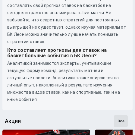
составлять свой прогноз ставок на баскетбол на
сегодня и грамотно анализировать live-матчи. Не
забывайте, что секретных стратегий для постоянных
выигрышей не существует, однако изучая материалы от
БК Леон можно значительно лучше начать понимать
стратегии ставок.
Кто составляет прогнозы для ставок на
баскетбольные события в БК Леон?
Аналитикой занимаются эксперты, учитывающие
текущую форму команд, результаты матчей и
актуальные новости. Аналитики также опираются на
личный опыт, накопленный в результате изучения
множества видов ставок, как на спортивные, так и на
иные события.
Акции
Все