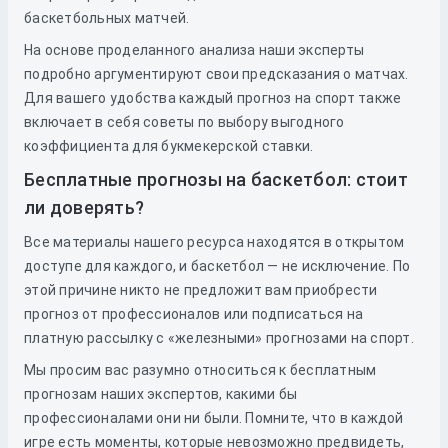
баскетбольных матчей.
На основе проделанного анализа наши эксперты
подробно аргументируют свои предсказания о матчах.
Для вашего удобства каждый прогноз на спорт также
включает в себя советы по выбору выгодного
коэффициента для букмекерской ставки.
Бесплатные прогнозы на баскетбол: стоит
ли доверять?
Все материалы нашего ресурса находятся в открытом
доступе для каждого, и баскетбол — не исключение. По
этой причине никто не предложит вам приобрести
прогноз от профессионалов или подписаться на
платную рассылку с «железными» прогнозами на спорт.
Мы просим вас разумно относиться к бесплатным
прогнозам наших экспертов, какими бы
профессионалами они ни были. Помните, что в каждой
игре есть моменты, которые невозможно предвидеть,