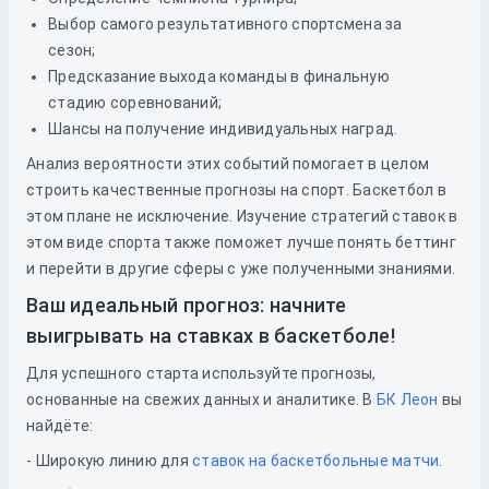
Выбор самого результативного спортсмена за
сезон;
Предсказание выхода команды в финальную
стадию соревнований;
Шансы на получение индивидуальных наград.
Анализ вероятности этих событий помогает в целом
строить качественные прогнозы на спорт. Баскетбол в
этом плане не исключение. Изучение стратегий ставок в
этом виде спорта также поможет лучше понять беттинг
и перейти в другие сферы с уже полученными знаниями.
Ваш идеальный прогноз: начните
выигрывать на ставках в баскетболе!
Для успешного старта используйте прогнозы,
основанные на свежих данных и аналитике. В
БК Леон
вы
найдёте:
- Широкую линию для
ставок на баскетбольные матчи
.