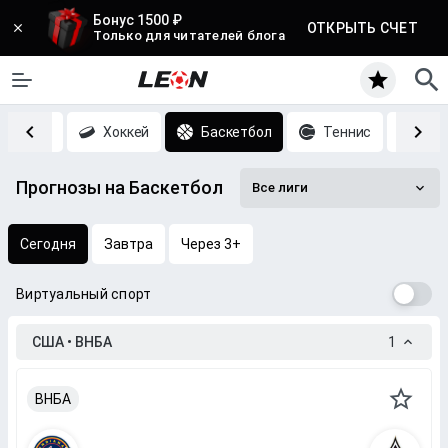
Бонус 1500 ₽
ОТКРЫТЬ СЧЕТ
Только для читателей блога
Футбол
Хоккей
Баскетбол
Теннис
CS
Прогнозы на Баскетбол
Все лиги
Сегодня
Завтра
Через 3+
Виртуальный спорт
США • ВНБА
1
ВНБА