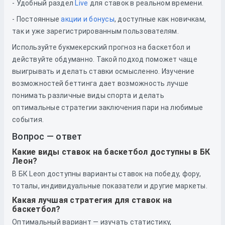
- Удобный раздел
Live
для ставок в реальном времени.
- Постоянные
акции и бонусы
, доступные как новичкам,
так и уже зарегистрированным пользователям.
Используйте букмекерский прогноз на баскетбол и
действуйте обдуманно. Такой подход поможет чаще
выигрывать и делать ставки осмысленно. Изучение
возможностей беттинга дает возможность лучше
понимать различные виды спорта и делать
оптимальные стратегии заключения пари на любимые
события.
Вопрос — ответ
Какие виды ставок на баскетбол доступны в БК
Леон?
В БК Leon доступны варианты ставок на победу, фору,
тоталы, индивидуальные показатели и другие маркеты.
Какая лучшая стратегия для ставок на
баскетбол?
Оптимальный вариант — изучать статистику,