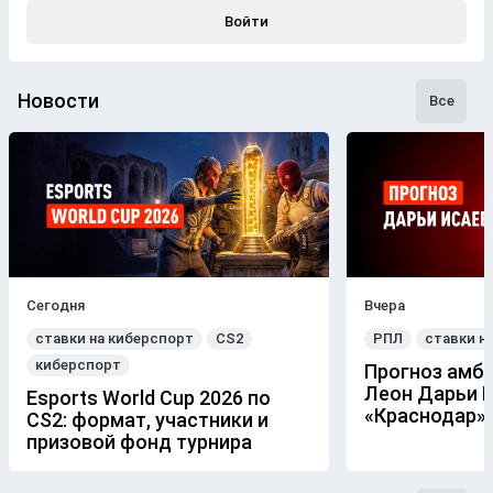
Войти
Новости
Все
Сегодня
Вчера
ставки на киберспорт
CS2
РПЛ
ставки н
киберспорт
Прогноз амб
Леон Дарьи И
Esports World Cup 2026 по
«Краснодар» 
CS2: формат, участники и
призовой фонд турнира