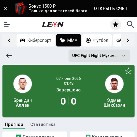
Бонус 1500 ₽
ОТКРЫТЬ СЧЕТ
Только для читателей блога
 матчи
Киберспорт
MMA
Футбол
Хокке
UFC Fight Night Мухаммад - Бонфим
Завершено
0
0
Брендан
Эдмен
Аллен
Шахбазян
Прогноз
Статистика