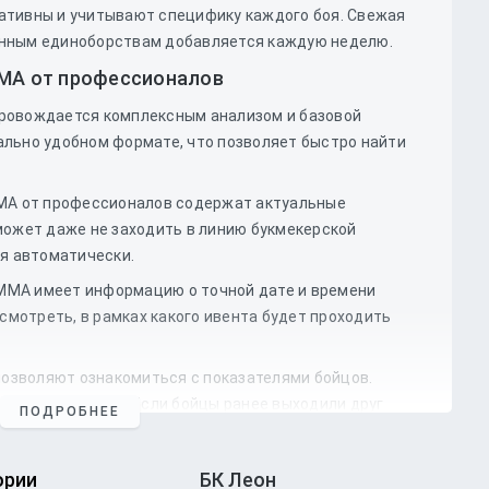
ативны и учитывают специфику каждого боя. Свежая
анным единоборствам добавляется каждую неделю.
ММА от профессионалов
ровождается комплексным анализом и базовой
ально удобном формате, что позволяет быстро найти
МА от профессионалов содержат актуальные
ожет даже не заходить в линию букмекерской
ся автоматически.
 ММА имеет информацию о точной дате и времени
смотреть, в рамках какого ивента будет проходить
позволяют ознакомиться с показателями бойцов.
ников поединка. Если бойцы ранее выходили друг
ПОДРОБНЕЕ
яется информация об истории противостояния –
ий.
ории
БК Леон