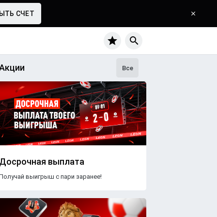
ЫТЬ СЧЕТ
Акции
с
CS2
DOTA 2
Волейбол
Все
Досрочная выплата
Получай выигрыш с пари заранее!