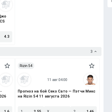
Джо
 CS
4.3
3
Rizin 54
-
Прогноз на бой Секо Сато — Пэтчи Микс
2026
на Rizin 54 11 августа 2026
1.6
1
2.55
X
2
1.46