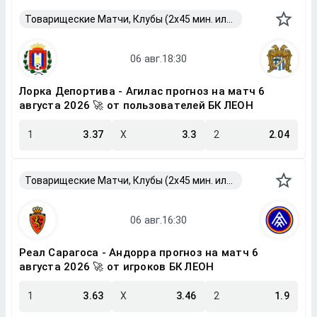
Товарищеские Матчи, Клубы (2x45 мин. или 2x40 мин.)
Лорка Депортива - Агилас прогноз на матч 6
августа 2026 🚀 от пользователей БК ЛЕОН
1
3.37
X
3.3
2
2.04
Товарищеские Матчи, Клубы (2x45 мин. или 2x40 мин.)
Реал Сарагоса - Андорра прогноз на матч 6
августа 2026 🚀 от игроков БК ЛЕОН
1
3.63
X
3.46
2
1.9