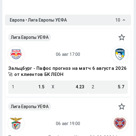
Европа • Лига Европы УЕФА
10
Лига Европы УЕФА
Зальцбург - Пафос прогноз на матч 6 августа 2026
🚀 от клиентов БК ЛЕОН
1
1.5
X
4.23
2
5.7
Лига Европы УЕФА