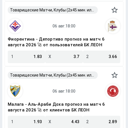
Товарищеские Матчи, Клубы (2x45 мин. или 2x40 мин.)
Фиорентина - Депортиво прогноз на матч 6
августа 2026 🚀 от пользователей БК ЛЕОН
1
1.83
X
3.7
2
3.66
Товарищеские Матчи, Клубы (2x45 мин. или 2x40 мин.)
Малага - Аль-Араби Доха прогноз на матч 6
августа 2026 🚀 от клиентов БК ЛЕОН
1
1.93
X
4.43
2
2.89