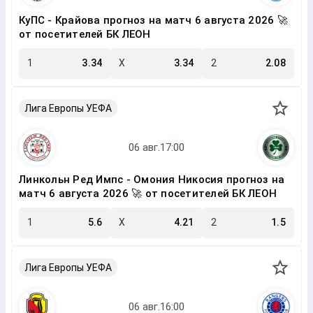
КуПС - Крайова прогноз на матч 6 августа 2026 🚀
от посетителей БК ЛЕОН
1
3.34
X
3.34
2
2.08
Лига Европы УЕФА
Линкольн Ред Импс - Омония Никосия прогноз на
матч 6 августа 2026 🚀 от посетителей БК ЛЕОН
1
5.6
X
4.21
2
1.5
Лига Европы УЕФА