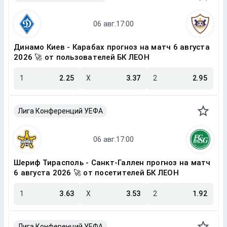
Динамо Киев - Карабах прогноз на матч 6 августа
2026 🚀 от пользователей БК ЛЕОН
1
2.25
X
3.37
2
2.95
Лига Конференций УЕФА
Шериф Тирасполь - Санкт-Галлен прогноз на матч
6 августа 2026 🚀 от посетителей БК ЛЕОН
1
3.63
X
3.53
2
1.92
Лига Конференций УЕФА