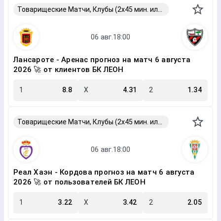
Товарищеские Матчи, Клубы (2x45 мин. или 2x40 мин.)
Лансароте - Аренас прогноз на матч 6 августа
2026 🚀 от клиентов БК ЛЕОН
1
8.8
X
4.31
2
1.34
Товарищеские Матчи, Клубы (2x45 мин. или 2x40 мин.)
Реал Хаэн - Кордова прогноз на матч 6 августа
2026 🚀 от пользователей БК ЛЕОН
1
3.22
X
3.42
2
2.05