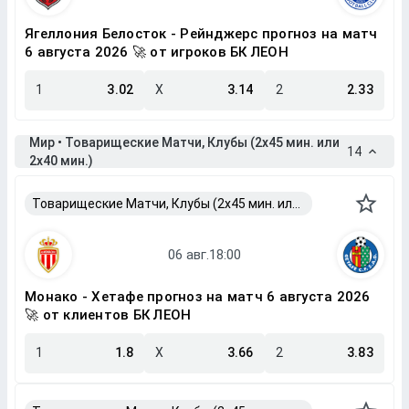
Ягеллония Белосток - Рейнджерс прогноз на матч
6 августа 2026 🚀 от игроков БК ЛЕОН
1
3.02
X
3.14
2
2.33
Мир • Товарищеские Матчи, Клубы (2x45 мин. или
14
2x40 мин.)
Товарищеские Матчи, Клубы (2x45 мин. или 2x40 мин.)
Монако - Хетафе прогноз на матч 6 августа 2026
🚀 от клиентов БК ЛЕОН
1
1.8
X
3.66
2
3.83