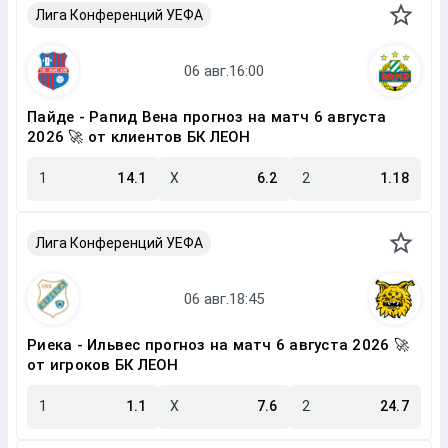
Лига Конференций УЕФА
Пайде - Рапид Вена прогноз на матч 6 августа
2026 🚀 от клиентов БК ЛЕОН
1
14.1
X
6.2
2
1.18
Лига Конференций УЕФА
Риека - Ильвес прогноз на матч 6 августа 2026 🚀
от игроков БК ЛЕОН
1
1.1
X
7.6
2
24.7