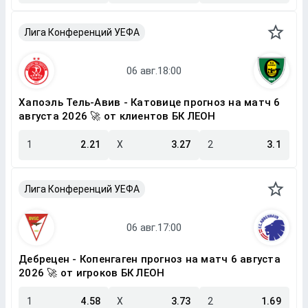
Лига Конференций УЕФА
Хапоэль Тель-Авив - Катовице прогноз на матч 6
августа 2026 🚀 от клиентов БК ЛЕОН
1
2.21
X
3.27
2
3.1
Лига Конференций УЕФА
Дебрецен - Копенгаген прогноз на матч 6 августа
2026 🚀 от игроков БК ЛЕОН
1
4.58
X
3.73
2
1.69