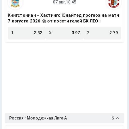
Кингстониан - Хастингс Юнайтед прогноз на матч
7 августа 2026 🚀 от посетителей БК ЛЕОН
1
2.32
X
3.97
2
2.79
Россия • Молодежная Лига А
6