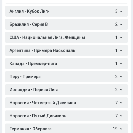
Англия • Кубок Лиги
3
Бразилия • Серия B
2
США • Национальная Лига, Женщины
1
Аргентина • Примера Насьональ
1
Канада • Премьер-лига
1
Перу • Примера
2
Исландия • Первая Лига
2
Норвегия • Четвертый Дивизион
7
Норвегия • Пятый Дивизион
7
Германия • Оберлига
19