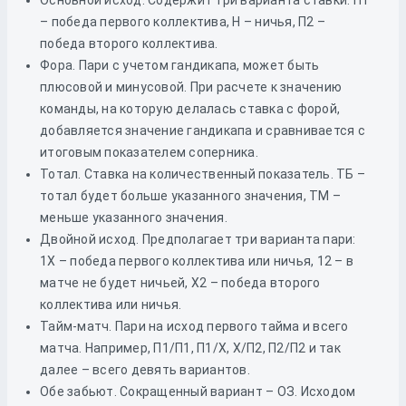
Основной исход. Содержит три варианта ставки: П1
– победа первого коллектива, Н – ничья, П2 –
победа второго коллектива.
Фора. Пари с учетом гандикапа, может быть
плюсовой и минусовой. При расчете к значению
команды, на которую делалась ставка с форой,
добавляется значение гандикапа и сравнивается с
итоговым показателем соперника.
Тотал. Ставка на количественный показатель. ТБ –
тотал будет больше указанного значения, ТМ –
меньше указанного значения.
Двойной исход. Предполагает три варианта пари:
1Х – победа первого коллектива или ничья, 12 – в
матче не будет ничьей, Х2 – победа второго
коллектива или ничья.
Тайм-матч. Пари на исход первого тайма и всего
матча. Например, П1/П1, П1/Х, Х/П2, П2/П2 и так
далее – всего девять вариантов.
Обе забьют. Сокращенный вариант – ОЗ. Исходом