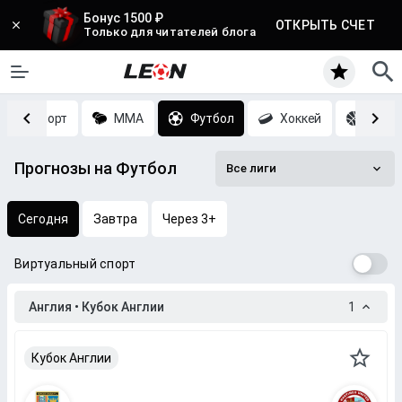
Бонус 1500 ₽
ОТКРЫТЬ СЧЕТ
Только для читателей блога
Киберспорт
MMA
Футбол
Хоккей
Баск
Прогнозы на Футбол
Все лиги
Сегодня
Завтра
Через 3+
Виртуальный спорт
Англия • Кубок Англии
1
Кубок Англии