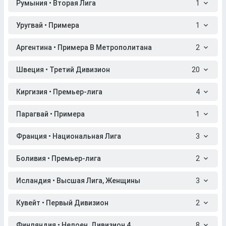
Румыния • Вторая Лига
1
Уругвай • Примера
1
Аргентина • Примера B Метрополитана
2
Швеция • Третий Дивизион
20
Киргизия • Премьер-лига
4
Парагвай • Примера
1
Франция • Национальная Лига
3
Боливия • Премьер-лига
2
Исландия • Высшая Лига, Женщины
3
Кувейт • Первый Дивизион
2
Финляндия • Нелоен, Дивизион 4
8