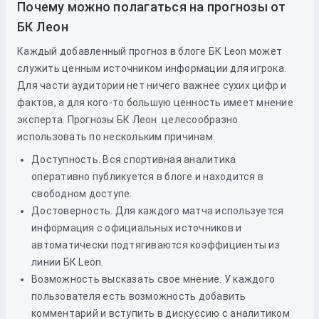
Почему можно полагаться на прогнозы от
БК Леон
Каждый добавленный прогноз в блоге БК Leon может
служить ценным источником информации для игрока.
Для части аудитории нет ничего важнее сухих цифр и
фактов, а для кого-то большую ценность имеет мнение
эксперта. Прогнозы БК Леон целесообразно
использовать по нескольким причинам.
Доступность. Вся спортивная аналитика
оперативно публикуется в блоге и находится в
свободном доступе.
Достоверность. Для каждого матча используется
информация с официальных источников и
автоматически подтягиваются коэффициенты из
линии БК Leon.
Возможность высказать свое мнение. У каждого
пользователя есть возможность добавить
комментарий и вступить в дискуссию с аналитиком