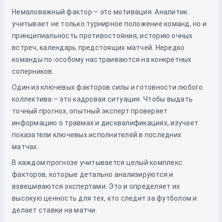
Немаловажный фактор – это мотивация. Аналитик
учитывает не только турнирное положение команд, но и
принципиальность противостояния, историю очных
встреч, календарь предстоящих матчей. Нередко
команды по-особому настраиваются на конкретных
соперников.
Один из ключевых факторов силы и готовности любого
коллектива – это кадровая ситуация. Чтобы выдать
точный прогноз, опытный эксперт проверяет
информацию о травмах и дисквалификациях, изучает
показатели ключевых исполнителей в последних
матчах.
В каждом прогнозе учитывается целый комплекс
факторов, которые детально анализируются и
взвешиваются экспертами. Это и определяет их
высокую ценность для тех, кто следит за футболом и
делает ставки на матчи.