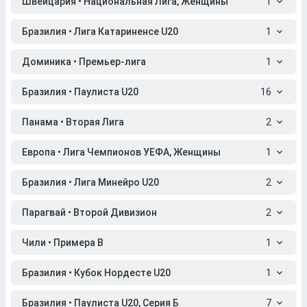
Швейцария • Национальная Лига, Женщины
1
Бразилия • Лига Катариненсе U20
1
Доминика • Премьер-лига
1
Бразилия • Паулиста U20
16
Панама • Вторая Лига
2
Европа • Лига Чемпионов УЕФА, Женщины
1
Бразилия • Лига Минейро U20
2
Парагвай • Второй Дивизион
2
Чили • Примера B
1
Бразилия • Кубок Нордесте U20
1
Бразилия • Паулиста U20, Серия Б
7