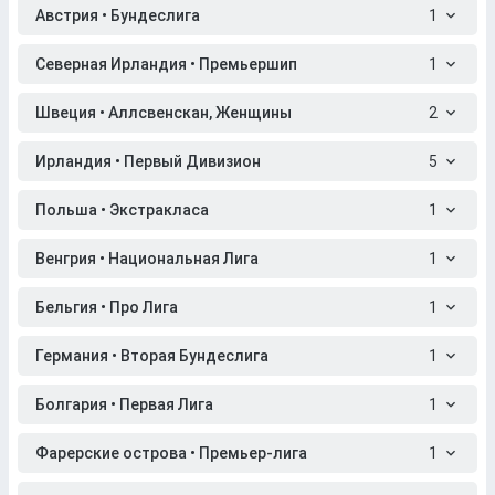
Австрия • Бундеслига
1
Северная Ирландия • Премьершип
1
Швеция • Аллсвенскан, Женщины
2
Ирландия • Первый Дивизион
5
Польша • Экстракласа
1
Венгрия • Национальная Лига
1
Бельгия • Про Лига
1
Германия • Вторая Бундеслига
1
Болгария • Первая Лига
1
Фарерские острова • Премьер-лига
1