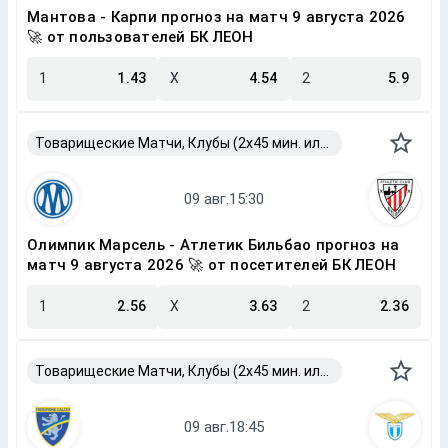
Мантова - Карпи прогноз на матч 9 августа 2026
🚀 от пользователей БК ЛЕОН
1
1.43
X
4.54
2
5.9
Товарищеские Матчи, Клубы (2x45 мин. или 2x40 мин.)
Олимпик Марсель - Атлетик Бильбао прогноз на
матч 9 августа 2026 🚀 от посетителей БК ЛЕОН
1
2.56
X
3.63
2
2.36
Товарищеские Матчи, Клубы (2x45 мин. или 2x40 мин.)