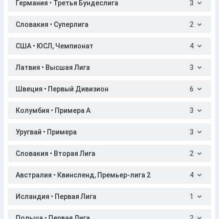
Германия • Третья Бундеслига
3
Словакия • Суперлига
2
США • ЮСЛ, Чемпионат
4
Латвия • Высшая Лига
3
Швеция • Первый Дивизион
6
Колумбия • Примера A
3
Уругвай • Примера
3
Словакия • Вторая Лига
2
Австралия • Квинсленд, Премьер-лига 2
4
Исландия • Первая Лига
1
Польша • Первая Лига
2