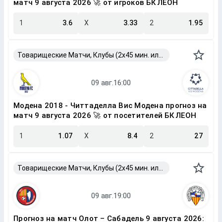
матч 9 августа 2026 🚀 от игроков БК ЛЕОН
1
3.6
X
3.33
2
1.95
Товарищеские Матчи, Клубы (2x45 мин. или 2x40 мин.)
Модена 2018 - Читтаделла Вис Модена прогноз на
матч 9 августа 2026 🚀 от посетителей БК ЛЕОН
1
1.07
X
8.4
2
27
Товарищеские Матчи, Клубы (2x45 мин. или 2x40 мин.)
Прогноз на матч Олот – Сабадель 9 августа 2026: