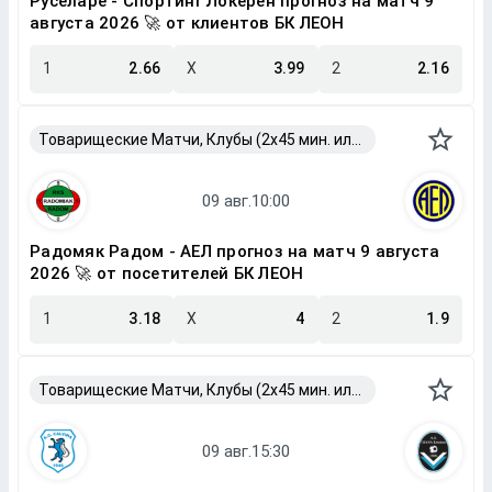
Руселаре - Спортинг Локерен прогноз на матч 9
августа 2026 🚀 от клиентов БК ЛЕОН
1
2.66
X
3.99
2
2.16
Товарищеские Матчи, Клубы (2x45 мин. или 2x40 мин.)
Радомяк Радом - АЕЛ прогноз на матч 9 августа
2026 🚀 от посетителей БК ЛЕОН
1
3.18
X
4
2
1.9
Товарищеские Матчи, Клубы (2x45 мин. или 2x40 мин.)