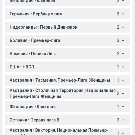
Финляндия • Юккенен
2
Германия • Вербандслига
3
Нидерланды • Первый Дивизион
2
Боливия • Премьер-лига
3
Армения • Первая Лига
2
США • НВСЛ
1
Австралия • Тасмания, Премьер-Лига, Женщины
1
Австралия • Столичная Территория, Национальная
2
Премьер-Лига Женщины
Финляндия • Какконен
1
Эстония • Первая лига В
3
Австралия • Виктория, Национальная Премьер-
1