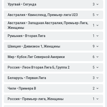
Уругвай • Сегунда
3
Австралия • Квинсленд, Премьер-лига U23
5
Австралия • Западная Австралия, Премьер-Лига,
1
Женщины
Румыния • Вторая Лига
1
Швеция • Дивизион 1, Женщины
9
Мир • Кубок Лиг Северной Америки
6
Россия • Леон Вторая Лига Б, Группа 2
5
Беларусь • Первая Лига
3
Чили • Примера B
2
Россия • Премьер-лига, Женщины
1