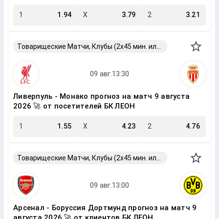
1
1.94
X
3.79
2
3.21
Товарищеские Матчи, Клубы (2x45 мин. или 2x40 мин.)
Ливерпуль - Монако прогноз на матч 9 августа
2026 🚀 от посетителей БК ЛЕОН
1
1.55
X
4.23
2
4.76
Товарищеские Матчи, Клубы (2x45 мин. или 2x40 мин.)
Арсенал - Боруссия Дортмунд прогноз на матч 9
августа 2026 🚀 от клиентов БК ЛЕОН