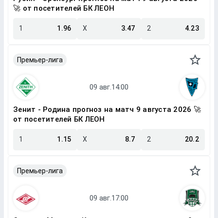
🚀 от посетителей БК ЛЕОН
1
1.96
X
3.47
2
4.23
Премьер-лига
Зенит - Родина прогноз на матч 9 августа 2026 🚀
от посетителей БК ЛЕОН
1
1.15
X
8.7
2
20.2
Премьер-лига