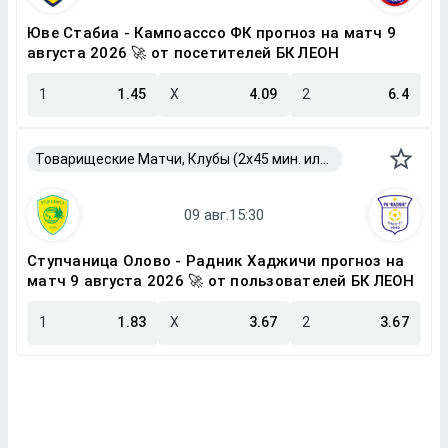
Юве Стабиа - Кампоасссо ФК прогноз на матч 9
августа 2026 🚀 от посетителей БК ЛЕОН
1
1.45
X
4.09
2
6.4
Товарищеские Матчи, Клубы (2x45 мин. или 2x40 мин.)
Ступчаница Олово - Радник Хаджичи прогноз на
матч 9 августа 2026 🚀 от пользователей БК ЛЕОН
1
1.83
X
3.67
2
3.67