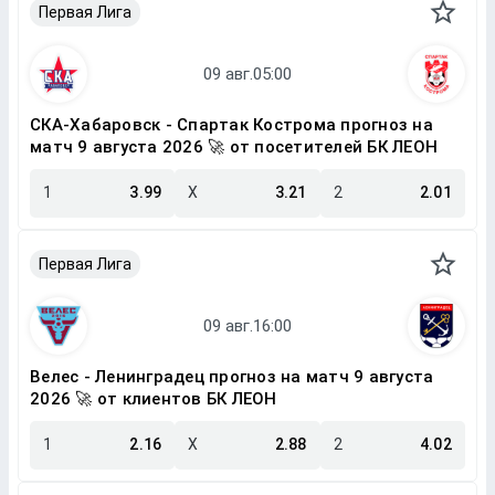
Первая Лига
СКА-Хабаровск - Спартак Кострома прогноз на
матч 9 августа 2026 🚀 от посетителей БК ЛЕОН
1
3.99
X
3.21
2
2.01
Первая Лига
Велес - Ленинградец прогноз на матч 9 августа
2026 🚀 от клиентов БК ЛЕОН
1
2.16
X
2.88
2
4.02