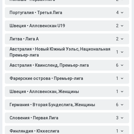
Португалия • Третья Лига
4
Швеция • Аллсвенскан U19
2
Литва • Лига A
2
Австралия • Новый Южный Уэльс, Национальная
1
Премьер-лига
Австралия • Квинсленд, Премьер-лига
6
Фарерские острова • Премьер-лига
1
Швеция • Аллсвенскан, Женщины
1
Германия • Вторая Бундеслига, Женщины
6
Словения • Первая Лига
3
Финляндия • Юккеслига
1