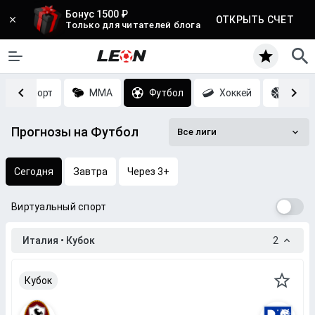
Бонус 1500 ₽
ОТКРЫТЬ СЧЕТ
Только для читателей блога
Киберспорт
MMA
Футбол
Хоккей
Баск
Прогнозы на Футбол
Все лиги
Сегодня
Завтра
Через 3+
Виртуальный спорт
Италия • Кубок
2
Кубок