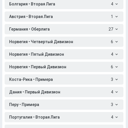
Болгария • Вторая Лига
4
Австрия • Вторая Лига
1
Германия • Оберлига
27
Норвегия • Четвертый Дивизион
6
Норвегия • Пятый Дивизион
4
Норвегия • Первый Дивизион
6
Коста-Рика • Примера
3
Дания • Первый Дивизион
4
Перу • Примера
3
Португалия • Вторая Лига
4