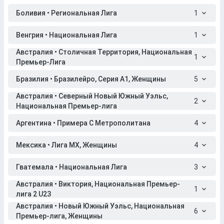
Боливия • Региональная Лига
1
Венгрия • Национальная Лига
1
Австралия • Столичная Территория, Национальная
1
Премьер-Лига
Бразилия • Бразилейро, Серия A1, Женщины
5
Австралия • Северный Новый Южный Уэльс,
2
Национальная Премьер-лига
Аргентина • Примера C Метрополитана
4
Мексика • Лига МХ, Женщины
4
Гватемала • Национальная Лига
3
Австралия • Виктория, Национальная Премьер-
1
лига 2 U23
Австралия • Новый Южный Уэльс, Национальная
6
Премьер-лига, Женщины